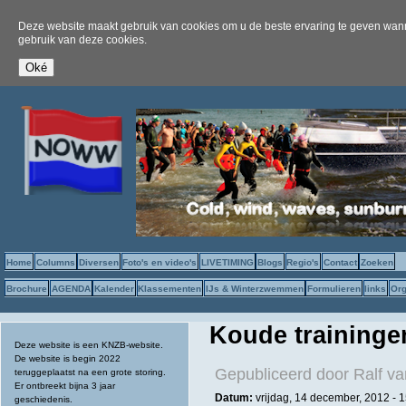
Deze website maakt gebruik van cookies om u de beste ervaring te geven wanne
gebruik van deze cookies.
Home
Columns
Diversen
Foto's en video's
LIVETIMING
Blogs
Regio's
Contact
Zoeken
Brochure
AGENDA
Kalender
Klassementen
IJs & Winterzwemmen
Formulieren
links
Org
Koude traininge
Deze website is een KNZB-website.
De website is begin 2022
Gepubliceerd door
Ralf va
teruggeplaatst na een grote storing.
Er ontbreekt bijna 3 jaar
Datum:
vrijdag, 14 december, 2012 - 
geschiedenis.