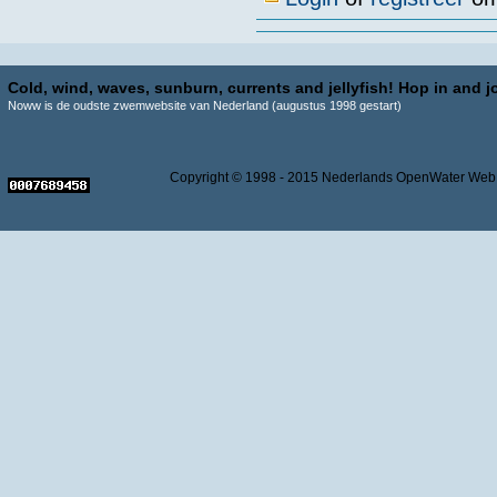
Cold, wind, waves, sunburn, currents and jellyfish! Hop in and jo
Noww is de oudste zwemwebsite van Nederland (augustus 1998 gestart)
Copyright © 1998 - 2015 Nederlands OpenWater