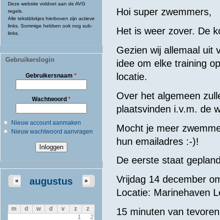
Deze website voldoet aan de AVG
Hoi super zwemmers,
regels.
Alle tekstblokjes hierboven zijn actieve
links. Sommige hebben ook nog sub-
Het is weer zover. De 
links.
Gezien wij allemaal uit 
Gebruikerslogin
idee om elke training op
locatie.
Gebruikersnaam
*
Over het algemeen zull
Wachtwoord
*
plaatsvinden i.v.m. de w
Nieuw account aanmaken
Mocht je meer zwemmers
Nieuw wachtwoord aanvragen
hun emailadres :-)!
De eerste staat gepland
Vrijdag 14 december o
augustus
«
»
Locatie: Marinehaven Le
m
d
w
d
v
z
z
15 minuten van tevore
1
2