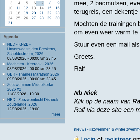
mee, 2 badmutsen, even
3
4
5
6
7
8
9
10
11
12
13
14
15
16
terugreis, een dekentje 
17
18
19
20
21
22
23
24
25
26
27
28
29
30
Mochten de trainingen bi
31
om even weer warm te
Agenda
Stuur even een mail als
NED - KNZB -
Havenwedstrijden Breskens,
Scheldestroom, 2026
Greets,
08/08/2026 -
00:00
t/m
23:45
Mechelen - Keerdok - 2026
Ralf
08/08/2026 -
00:00
t/m
23:45
GBR - Thames Marathon 2026
09/08/2026 -
00:00
t/m
23:45
Zeezwemmen Middelkerke
2026 #2
Nb Niek
11/08/2026 - 19:30
NED - Zeezwemtocht Dishoek -
Klik op de naam van Ral
Zoutelande, 2026
Ralf via deze site een m
12/08/2026 - 19:00
meer
nieuws - ijszwemmen & winter zwemm
Login
of
registreer
om