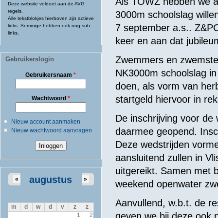
Als TOWZ hebben we af
Deze website voldoet aan de AVG
regels.
3000m schoolslag willen
Alle tekstblokjes hierboven zijn actieve
7 september a.s.. Z&P
links. Sommige hebben ook nog sub-
links.
keer en aan dat jubile
Zwemmers en zwemsters
Gebruikerslogin
NK3000m schoolslag in 
Gebruikersnaam
*
doen, als vorm van her
startgeld hiervoor in re
Wachtwoord
*
De inschrijving voor de 
Nieuw account aanmaken
daarmee geopend. Insch
Nieuw wachtwoord aanvragen
Deze wedstrijden vorme
aansluitend zullen in V
uitgereikt. Samen met be
augustus
«
»
weekend openwater zw
Aanvullend, w.b.t. de res
m
d
w
d
v
z
z
geven we bij deze ook n
1
2