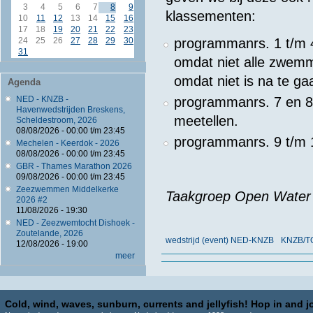
3
4
5
6
7
8
9
klassementen:
10
11
12
13
14
15
16
17
18
19
20
21
22
23
programmanrs. 1 t/m 
24
25
26
27
28
29
30
31
omdat niet alle zwem
omdat niet is na te g
Agenda
programmanrs. 7 en 8 
NED - KNZB -
Havenwedstrijden Breskens,
meetellen.
Scheldestroom, 2026
08/08/2026 -
00:00
t/m
23:45
programmanrs. 9 t/m 
Mechelen - Keerdok - 2026
08/08/2026 -
00:00
t/m
23:45
GBR - Thames Marathon 2026
09/08/2026 -
00:00
t/m
23:45
Zeezwemmen Middelkerke
Taakgroep Open Water 
2026 #2
11/08/2026 - 19:30
NED - Zeezwemtocht Dishoek -
Zoutelande, 2026
wedstrijd (event) NED-KNZB
KNZB/T
12/08/2026 - 19:00
meer
Cold, wind, waves, sunburn, currents and jellyfish! Hop in and jo