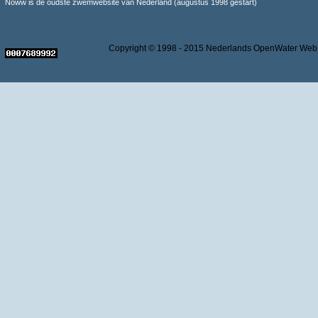
Noww is de oudste zwemwebsite van Nederland (augustus 1998 gestart)
Copyright © 1998 - 2015 Nederlands OpenWater