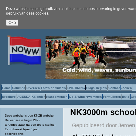
Deze website maakt gebruik van cookies om u de beste ervaring te geven wanne
gebruik van deze cookies.
Home
Columns
Diversen
Foto's en video's
LIVETIMING
Blogs
Regio's
Contact
Zoeken
Brochure
AGENDA
Kalender
Klassementen
IJs & Winterzwemmen
Formulieren
links
Org
NK3000m school
Deze website is een KNZB-website.
De website is begin 2022
Gepubliceerd door
Jeroen
teruggeplaatst na een grote storing.
Er ontbreekt bijna 3 jaar
geschiedenis.