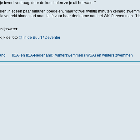
je teveel vertraagt door de kou, halen ze je uit het water.”
len, niet een paar minuten poedelen, maar tot wel twintig minuten keihard zwemme
lia vertrekt binnenkort naar Italië voor haar deelname aan het WK IJszwemmen. “H
in ijswater
ijk de foto
@ In de Buurt / Deventer
land
IISA (en IISA-Nederland), winterzwemmen (IWSA) en winters zwemmen