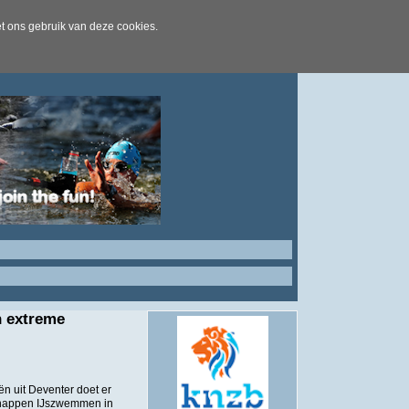
t ons gebruik van deze cookies.
n extreme
ën uit Deventer doet er
schappen IJszwemmen in