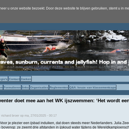
er u onze website bezoekt. Door deze website te blijven gebruiken, stemt u in me
egio's
Contact
Zoeken
en
Formulieren
links
Organisaties
Reglementen
Q&A: keuze van klassementcaps
eventer doet mee aan het WK ijszwemmen: ‘Het wordt ee
r
richard broer
op
ma, 27/01/2025 - 00:17
 Voor je plezier een ijsbad induiken, dat doen steeds meer Nederlanders. Julia Zee
 bovenop: ze zwemt drie afstanden in ijskoud water tijdens de Wereldkampioen