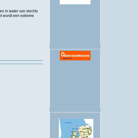
.
n in water van slechts
et wordt een extreme