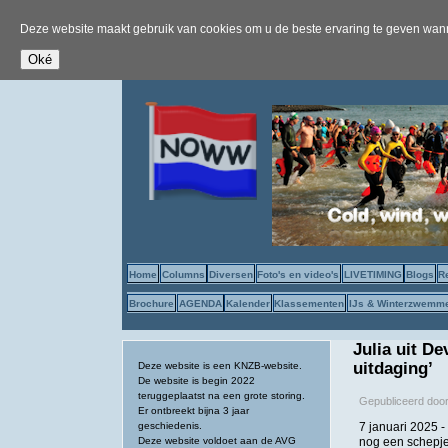
Deze website maakt gebruik van cookies om u de beste ervaring te geven wanne
Home
Columns
Diversen
Foto's en video's
LIVETIMING
Blogs
R
Brochure
AGENDA
Kalender
Klassementen
IJs & Winterzwemm
Julia uit D
uitdaging’
Deze website is een KNZB-website.
De website is begin 2022
teruggeplaatst na een grote storing.
Gepubliceerd doo
Er ontbreekt bijna 3 jaar
geschiedenis.
7 januari 2025 -
Deze website voldoet aan de AVG
nog een schepje