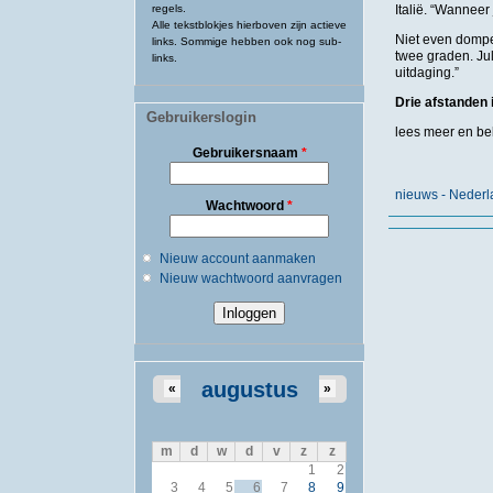
regels.
Italië. “Wanneer 
Alle tekstblokjes hierboven zijn actieve
Niet even dompe
links. Sommige hebben ook nog sub-
twee graden. Ju
links.
uitdaging.”
Drie afstanden 
Gebruikerslogin
lees meer en bek
Gebruikersnaam
*
nieuws - Neder
Wachtwoord
*
Nieuw account aanmaken
Nieuw wachtwoord aanvragen
augustus
«
»
m
d
w
d
v
z
z
1
2
3
4
5
6
7
8
9