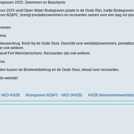
degraven 2025: Zwemmen en Beachpolo
juni 2025 vindt Open Water Bodegraven plaats in de Oude Rijn, hartje Bodegraven
oor BZ&PC, brengt prestatiezwemmers en recreanten samen voor een dag vol sporti
wemmen
mma:
 Nieuwerbrug, finish bij de Oude Sluis. Geschikt voor wedstrijdzwemmers, prestatie
jn ook welkom.
 vanaf Fort Wierickerschans. Recreanten zijn ook welkom.
ma:
nden tussen de Broekvelderbrug en de Oude Sluis, ideaal voor recreanten.
de website!
nt) NED-KNZB
Bodegraven BZ&PC - NED (KNZB)
KNZB (klassementswedstrij