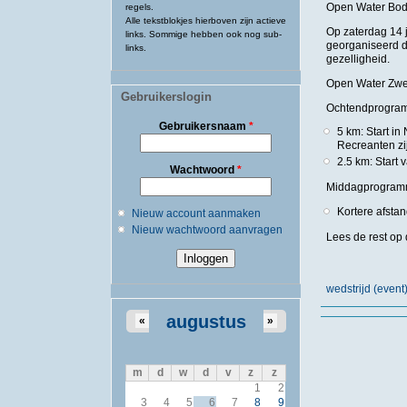
Open Water Bo
regels.
Alle tekstblokjes hierboven zijn actieve
Op zaterdag 14 
links. Sommige hebben ook nog sub-
georganiseerd d
links.
gezelligheid.
Open Water Z
Gebruikerslogin
Ochtendprogra
Gebruikersnaam
*
5 km: Start in
Recreanten zi
2.5 km: Start
Wachtwoord
*
Middagprogram
Kortere afsta
Nieuw account aanmaken
Nieuw wachtwoord aanvragen
Lees de rest op 
wedstrijd (eve
augustus
«
»
m
d
w
d
v
z
z
1
2
3
4
5
6
7
8
9