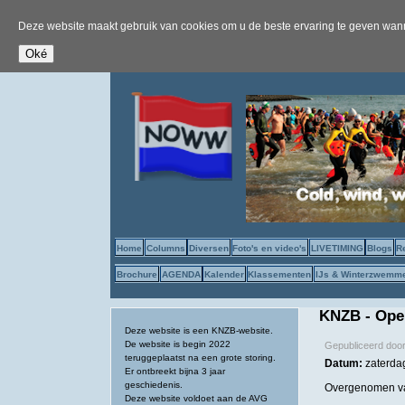
Deze website maakt gebruik van cookies om u de beste ervaring te geven wanne
Home
Columns
Diversen
Foto's en video's
LIVETIMING
Blogs
R
Brochure
AGENDA
Kalender
Klassementen
IJs & Winterzwemm
KNZB - Open
Deze website is een KNZB-website.
De website is begin 2022
Gepubliceerd doo
teruggeplaatst na een grote storing.
Datum:
zaterdag
Er ontbreekt bijna 3 jaar
geschiedenis.
Overgenomen va
Deze website voldoet aan de AVG