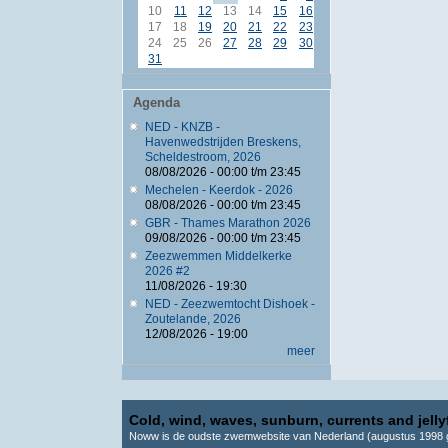
10
11
12
13
14
15
16
17
18
19
20
21
22
23
24
25
26
27
28
29
30
31
Agenda
NED - KNZB -
Havenwedstrijden Breskens,
Scheldestroom, 2026
08/08/2026 -
00:00
t/m
23:45
Mechelen - Keerdok - 2026
08/08/2026 -
00:00
t/m
23:45
GBR - Thames Marathon 2026
09/08/2026 -
00:00
t/m
23:45
Zeezwemmen Middelkerke
2026 #2
11/08/2026 - 19:30
NED - Zeezwemtocht Dishoek -
Zoutelande, 2026
12/08/2026 - 19:00
meer
Cold, wind, waves, sunburn, currents and jellyf
Noww is de oudste zwemwebsite van Nederland (augustus 1998 g