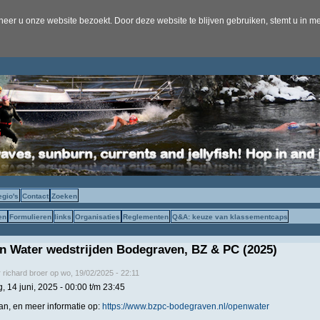
er u onze website bezoekt. Door deze website te blijven gebruiken, stemt u in me
egio's
Contact
Zoeken
en
Formulieren
links
Organisaties
Reglementen
Q&A: keuze van klassementcaps
 Water wedstrijden Bodegraven, BZ & PC (2025)
r
richard broer
op
wo, 19/02/2025 - 22:11
, 14 juni, 2025 -
00:00
t/m
23:45
n, en meer informatie op:
https://www.bzpc-bodegraven.nl/openwater