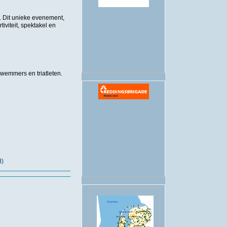
.
. Dit unieke evenement,
viteit, spektakel en
zwemmers en triatleten.
d)