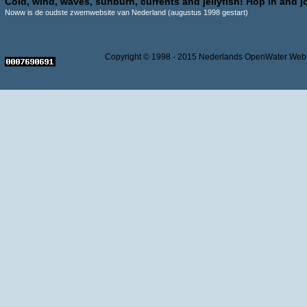
Cold, wind, waves, sunburn, currents and jellyfish! Hop in and jo
Noww is de oudste zwemwebsite van Nederland (augustus 1998 gestart)
Copyright © 1998 - 2015 Nederlands OpenWater