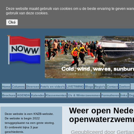
Deze website maakt gebruik van cookies om u de beste ervaring te geven wanne
gebruik van deze cookies.
Home
Columns
Diversen
Foto's en video's
LIVETIMING
Blogs
Regio's
Contact
Zoeken
Brochure
AGENDA
Kalender
Klassementen
IJs & Winterzwemmen
Formulieren
links
Org
Weer open Nede
Deze website is een KNZB-website.
openwaterzwemm
De website is begin 2022
teruggeplaatst na een grote storing.
Er ontbreekt bijna 3 jaar
Gepubliceerd door
Gertjan
geschiedenis.