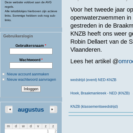
Deze website voldoet aan de AVG
regels.
Voor het tweede jaar o
Alle tekstblokjes hierboven zijn actieve
links. Sommige hebben ook nog sub-
openwaterzwemmen in Z
links.
gestreden in de Braakm
KNZB heeft ons weer ge
Gebruikerslogin
Robin Dellaert van de
Gebruikersnaam
*
Vlaanderen.
Wachtwoord
*
Lees het
artikel
@
omro
Nieuw account aanmaken
Nieuw wachtwoord aanvragen
wedstrijd (event) NED-KNZB
Hoek, Braakmankreek - NED (KNZB)
KNZB (klassementswedstrijd)
augustus
«
»
m
d
w
d
v
z
z
1
2