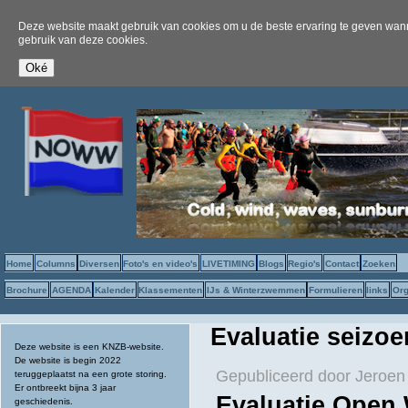
Deze website maakt gebruik van cookies om u de beste ervaring te geven wanne
gebruik van deze cookies.
Home
Columns
Diversen
Foto's en video's
LIVETIMING
Blogs
Regio's
Contact
Zoeken
Brochure
AGENDA
Kalender
Klassementen
IJs & Winterzwemmen
Formulieren
links
Org
Evaluatie seizoe
Deze website is een KNZB-website.
De website is begin 2022
Gepubliceerd door
Jeroen
teruggeplaatst na een grote storing.
Er ontbreekt bijna 3 jaar
Evaluatie Open 
geschiedenis.