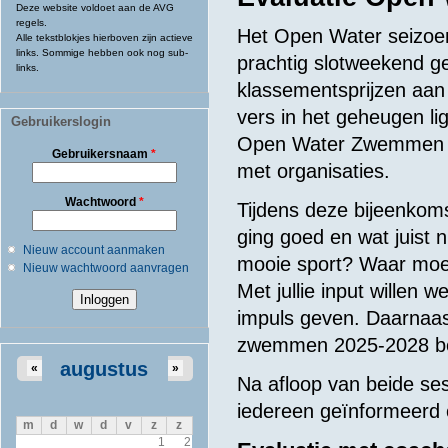
Deze website voldoet aan de AVG
regels.
Het Open Water seizoen
Alle tekstblokjes hierboven zijn actieve
links. Sommige hebben ook nog sub-
prachtig slotweekend g
links.
klassementsprijzen aan 
vers in het geheugen l
Gebruikerslogin
Open Water Zwemmen t
Gebruikersnaam
*
met organisaties.
Wachtwoord
*
Tijdens deze bijeenkoms
ging goed en wat juist 
Nieuw account aanmaken
mooie sport? Waar moe
Nieuw wachtwoord aanvragen
Met jullie input willen
impuls geven. Daarnaas
zwemmen 2025-2028 b
augustus
«
»
Na afloop van beide ses
iedereen geïnformeerd 
m
d
w
d
v
z
z
1
2