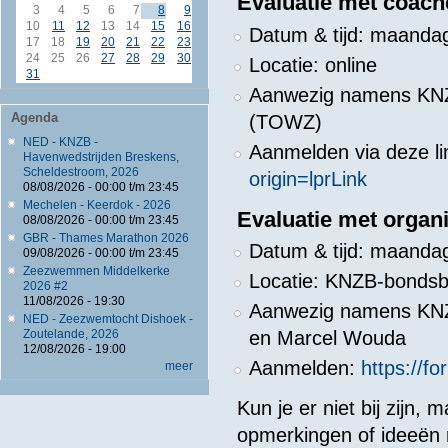
Evaluatie met coach
3
4
5
6
7
8
9
10
11
12
13
14
15
16
Datum & tijd: maandag
17
18
19
20
21
22
23
24
25
26
27
28
29
30
Locatie: online
31
Aanwezig namens KNZ
Agenda
(TOWZ)
NED - KNZB -
Aanmelden via deze li
Havenwedstrijden Breskens,
Scheldestroom, 2026
origin=lprLink
08/08/2026 -
00:00
t/m
23:45
Mechelen - Keerdok - 2026
Evaluatie met organi
08/08/2026 -
00:00
t/m
23:45
GBR - Thames Marathon 2026
Datum & tijd: maandag
09/08/2026 -
00:00
t/m
23:45
Zeezwemmen Middelkerke
Locatie: KNZB-bondsb
2026 #2
11/08/2026 - 19:30
Aanwezig namens KNZB
NED - Zeezwemtocht Dishoek -
Zoutelande, 2026
en Marcel Wouda
12/08/2026 - 19:00
Aanmelden:
https://f
meer
Kun je er niet bij zijn, 
opmerkingen of ideeën