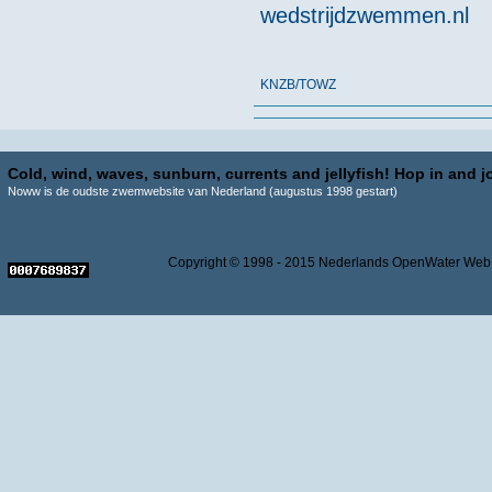
wedstrijdzwemmen.nl
KNZB/TOWZ
Cold, wind, waves, sunburn, currents and jellyfish! Hop in and jo
Noww is de oudste zwemwebsite van Nederland (augustus 1998 gestart)
Copyright © 1998 - 2015 Nederlands OpenWater