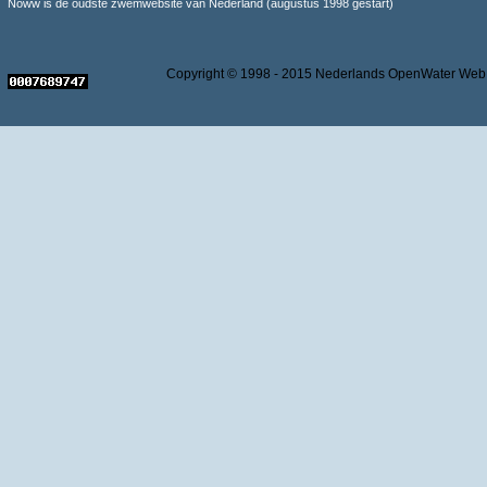
Noww is de oudste zwemwebsite van Nederland (augustus 1998 gestart)
Copyright © 1998 - 2015 Nederlands OpenWater