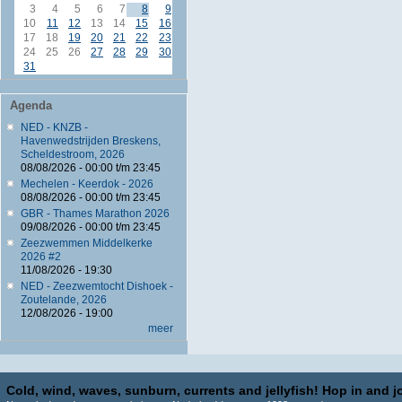
3
4
5
6
7
8
9
10
11
12
13
14
15
16
17
18
19
20
21
22
23
24
25
26
27
28
29
30
31
Agenda
NED - KNZB -
Havenwedstrijden Breskens,
Scheldestroom, 2026
08/08/2026 -
00:00
t/m
23:45
Mechelen - Keerdok - 2026
08/08/2026 -
00:00
t/m
23:45
GBR - Thames Marathon 2026
09/08/2026 -
00:00
t/m
23:45
Zeezwemmen Middelkerke
2026 #2
11/08/2026 - 19:30
NED - Zeezwemtocht Dishoek -
Zoutelande, 2026
12/08/2026 - 19:00
meer
Cold, wind, waves, sunburn, currents and jellyfish! Hop in and jo