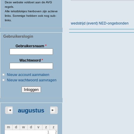
Deze website voldoet aan de AVG
regels.
Alle tekstblokjes hierboven zijn actieve
links. Sommige hebben ook nog sub-
links.
wedstrijd (event) NED-ongebonden
Gebruikerslogin
Gebruikersnaam
*
Wachtwoord
*
Nieuw account aanmaken
Nieuw wachtwoord aanvragen
augustus
«
»
m
d
w
d
v
z
z
1
2