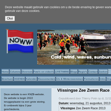
Deze website maakt gebruik van cookies om u de beste ervaring te geven wanne
gebruik van deze cookies.
Home
Columns
Diversen
Foto's en video's
LIVETIMING
Blogs
Regio's
Contact
Zoeken
Brochure
AGENDA
Kalender
Klassementen
IJs & Winterzwemmen
Formulieren
links
Org
Vlissingse Zee Zwem Race
Deze website is een KNZB-website.
De website is begin 2022
Gepubliceerd door
Thierry Potin
op
di, 11/1
teruggeplaatst na een grote storing.
Datum:
woensdag, 21 augustus, 2013 
Er ontbreekt bijna 3 jaar
Vlissingse
Zee Zwem Race 2013
geschiedenis.