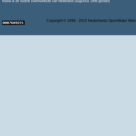
Noww is de oudste zwemwebsite van Nederland (augustus 1998 gestart)
Copyright © 1998 - 2015 Nederlands OpenWater