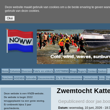
Deze website maakt gebruik van cookies om u de beste ervaring te geven wanne
gebruik van deze cookies.
Home
Columns
Diversen
Foto's en video's
LIVETIMING
Blogs
Regio's
Contact
Zoeken
Brochure
AGENDA
Kalender
Klassementen
IJs & Winterzwemmen
Formulieren
links
Org
Zwemtocht Katt
Deze website is een KNZB-website.
De website is begin 2022
Gepubliceerd door
jae.bo
teruggeplaatst na een grote storing.
Er ontbreekt bijna 3 jaar
Datum:
woensdag, 10 juni, 2026 - 18:
geschiedenis.