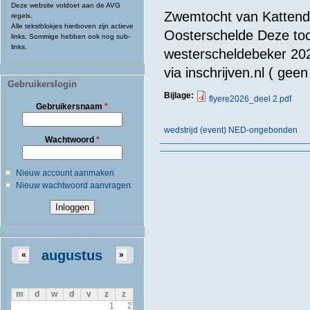
Deze website voldoet aan de AVG
Zwemtocht van Kattendi
regels.
Alle tekstblokjes hierboven zijn actieve
Oosterschelde Deze toch
links. Sommige hebben ook nog sub-
links.
westerscheldebeker 2027
via inschrijven.nl ( geen
Gebruikerslogin
Bijlage:
flyere2026_deel 2.pdf
Gebruikersnaam
*
wedstrijd (event) NED-ongebonden
Wachtwoord
*
Nieuw account aanmaken
Nieuw wachtwoord aanvragen
augustus
«
»
m
d
w
d
v
z
z
1
2