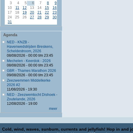
3
4
5
6
7
8
9
10
11
12
13
14
15
16
17
18
19
20
21
22
23
24
25
26
27
28
29
30
31
Agenda
NED - KNZB -
Havenwedstrijden Breskens,
Scheldestroom, 2026
08/08/2026 -
00:00
t/m
23:45
Mechelen - Keerdok - 2026
08/08/2026 -
00:00
t/m
23:45
GBR - Thames Marathon 2026
09/08/2026 -
00:00
t/m
23:45
Zeezwemmen Middelkerke
2026 #2
11/08/2026 - 19:30
NED - Zeezwemtocht Dishoek -
Zoutelande, 2026
12/08/2026 - 19:00
meer
Cold, wind, waves, sunburn, currents and jellyfish! Hop in and jo