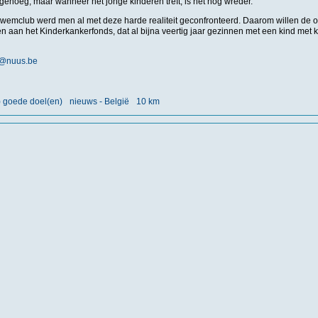
 genoeg, maar wanneer het jonge kinderen treft, is het nog wreder.
wemclub werd men al met deze harde realiteit geconfronteerd. Daarom willen de 
en aan het Kinderkankerfonds, dat al bijna veertig jaar gezinnen met een kind met 
@nuus.be
) goede doel(en)
nieuws - België
10 km