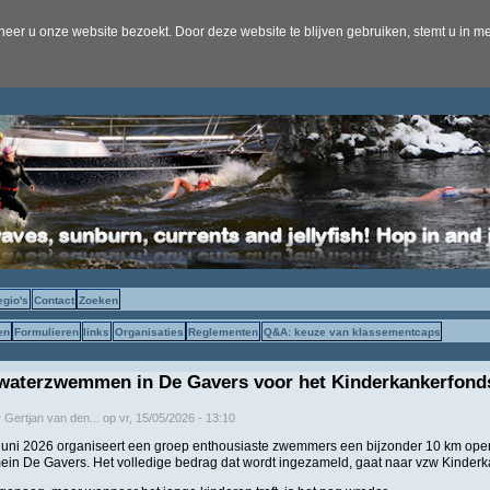
er u onze website bezoekt. Door deze website te blijven gebruiken, stemt u in me
egio's
Contact
Zoeken
en
Formulieren
links
Organisaties
Reglementen
Q&A: keuze van klassementcaps
waterzwemmen in De Gavers voor het Kinderkankerfond
r
Gertjan van den...
op
vr, 15/05/2026 - 13:10
juni 2026 organiseert een groep enthousiaste zwemmers een bijzonder 10 km op
ein De Gavers. Het volledige bedrag dat wordt ingezameld, gaat naar vzw Kinderk