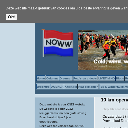
Deze website maakt gebruik van cookies om u de beste ervaring te geven wanne
Home
Columns
Diversen
Foto's en video's
LIVETIMING
Blogs
R
Brochure
AGENDA
Kalender
Klassementen
IJs & Winterzwemm
10 km open
Deze website is een KNZB-website.
De website is begin 2022
Gepubliceerd doo
teruggeplaatst na een grote storing.
Op zaterdag 27 
Er ontbreekt bijna 3 jaar
Provinciaal Dom
geschiedenis.
Deze website voldoet aan de AVG