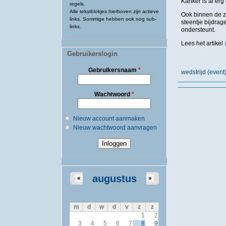
Kanker is al erg
regels.
Alle tekstblokjes hierboven zijn actieve
Ook binnen de z
links. Sommige hebben ook nog sub-
steentje bijdrag
links.
ondersteunt.
Lees het artikel
Gebruikerslogin
Gebruikersnaam
*
wedstrijd (event
Wachtwoord
*
Nieuw account aanmaken
Nieuw wachtwoord aanvragen
augustus
«
»
m
d
w
d
v
z
z
1
2
3
4
5
6
7
8
9