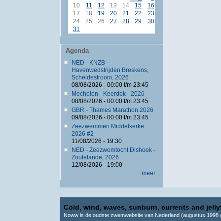
10
11
12
13
14
15
16
17
18
19
20
21
22
23
24
25
26
27
28
29
30
31
Agenda
NED - KNZB -
Havenwedstrijden Breskens,
Scheldestroom, 2026
08/08/2026 -
00:00
t/m
23:45
Mechelen - Keerdok - 2026
08/08/2026 -
00:00
t/m
23:45
GBR - Thames Marathon 2026
09/08/2026 -
00:00
t/m
23:45
Zeezwemmen Middelkerke
2026 #2
11/08/2026 - 19:30
NED - Zeezwemtocht Dishoek -
Zoutelande, 2026
12/08/2026 - 19:00
meer
Cold, wind, waves, sunburn, currents and jellyf
Noww is de oudste zwemwebsite van Nederland (augustus 1998 g