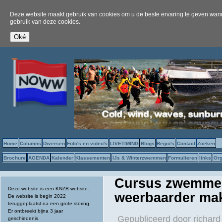
Deze website maakt gebruik van cookies om u de beste ervaring te geven wanne
gebruik van deze cookies.
Home
Columns
Diversen
Foto's en video's
LIVETIMING
Blogs
Regio's
Contact
Zoeken
Brochure
AGENDA
Kalender
Klassementen
IJs & Winterzwemmen
Formulieren
links
Org
Cursus zwemmen
Deze website is een KNZB-website.
weerbaarder ma
De website is begin 2022
teruggeplaatst na een grote storing.
Er ontbreekt bijna 3 jaar
Gepubliceerd door
richard
geschiedenis.