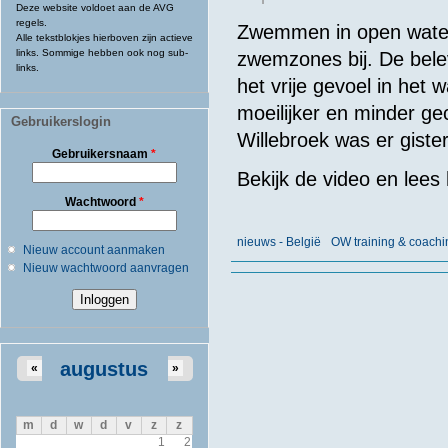
Deze website voldoet aan de AVG
regels.
Zwemmen in open water
Alle tekstblokjes hierboven zijn actieve
links. Sommige hebben ook nog sub-
zwemzones bij. De bele
links.
het vrije gevoel in het 
moeilijker en minder g
Gebruikerslogin
Willebroek was er gist
Gebruikersnaam
*
Bekijk de video en lees 
Wachtwoord
*
nieuws - België
OW training & coachi
Nieuw account aanmaken
Nieuw wachtwoord aanvragen
augustus
«
»
m
d
w
d
v
z
z
1
2