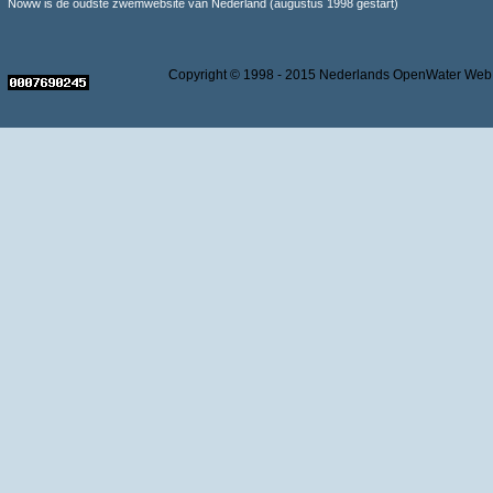
Noww is de oudste zwemwebsite van Nederland (augustus 1998 gestart)
Copyright © 1998 - 2015 Nederlands OpenWater