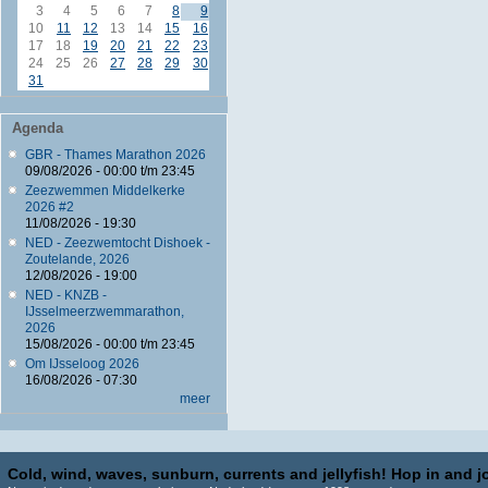
3
4
5
6
7
8
9
10
11
12
13
14
15
16
17
18
19
20
21
22
23
24
25
26
27
28
29
30
31
Agenda
GBR - Thames Marathon 2026
09/08/2026 -
00:00
t/m
23:45
Zeezwemmen Middelkerke
2026 #2
11/08/2026 - 19:30
NED - Zeezwemtocht Dishoek -
Zoutelande, 2026
12/08/2026 - 19:00
NED - KNZB -
IJsselmeerzwemmarathon,
2026
15/08/2026 -
00:00
t/m
23:45
Om IJsseloog 2026
16/08/2026 - 07:30
meer
Cold, wind, waves, sunburn, currents and jellyfish! Hop in and jo