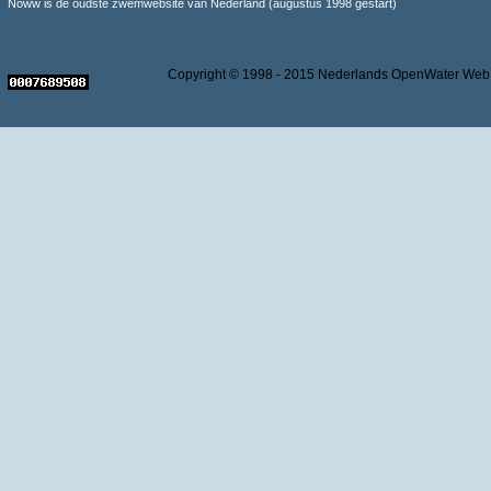
Noww is de oudste zwemwebsite van Nederland (augustus 1998 gestart)
Copyright © 1998 - 2015 Nederlands OpenWater