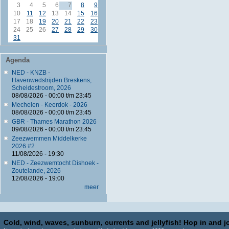
3
4
5
6
7
8
9
10
11
12
13
14
15
16
17
18
19
20
21
22
23
24
25
26
27
28
29
30
31
Agenda
NED - KNZB -
Havenwedstrijden Breskens,
Scheldestroom, 2026
08/08/2026 -
00:00
t/m
23:45
Mechelen - Keerdok - 2026
08/08/2026 -
00:00
t/m
23:45
GBR - Thames Marathon 2026
09/08/2026 -
00:00
t/m
23:45
Zeezwemmen Middelkerke
2026 #2
11/08/2026 - 19:30
NED - Zeezwemtocht Dishoek -
Zoutelande, 2026
12/08/2026 - 19:00
meer
Cold, wind, waves, sunburn, currents and jellyfish! Hop in and jo