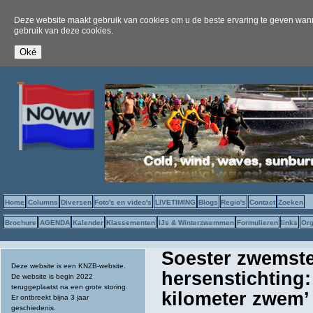
Deze website maakt gebruik van cookies om u de beste ervaring te geven wanne
gebruik van deze cookies.
Home
Columns
Diversen
Foto's en video's
LIVETIMING
Blogs
Regio's
Contact
Zoeken
Brochure
AGENDA
Kalender
Klassementen
IJs & Winterzwemmen
Formulieren
links
Org
Soester zwemste
Deze website is een KNZB-website.
hersenstichting: 
De website is begin 2022
teruggeplaatst na een grote storing.
kilometer zwem’
Er ontbreekt bijna 3 jaar
geschiedenis.