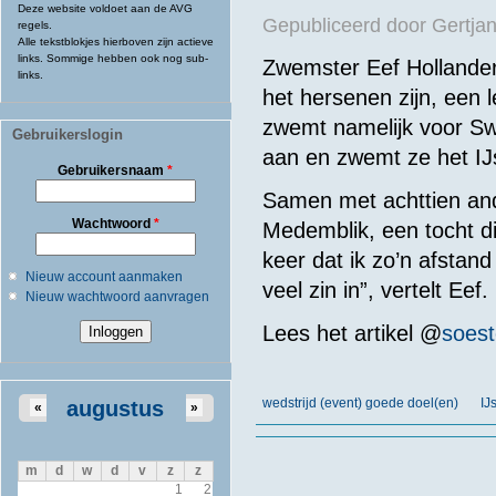
Deze website voldoet aan de AVG
Gepubliceerd door
Gertjan
regels.
Alle tekstblokjes hierboven zijn actieve
links. Sommige hebben ook nog sub-
Zwemster Eef Hollander
links.
het hersenen zijn, een
zwemt namelijk voor Sw
Gebruikerslogin
aan en zwemt ze het IJs
Gebruikersnaam
*
Samen
met
achttien
an
Wachtwoord
*
Medemblik
,
een
tocht
d
keer
dat ik
zo’n
afstand
Nieuw account aanmaken
veel
zin in”,
vertelt
Eef
.
Nieuw wachtwoord aanvragen
Lees het artikel @
soest
wedstrijd (event) goede doel(en)
IJ
augustus
«
»
m
d
w
d
v
z
z
1
2