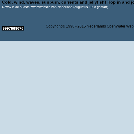
Cold, wind, waves, sunburn, currents and jellyfish! Hop in and jo
Noww is de oudste zwemwebsite van Nederland (augustus 1998 gestart)
Copyright © 1998 - 2015 Nederlands OpenWater