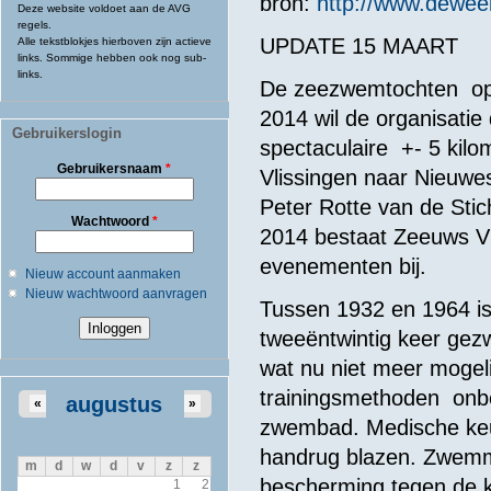
bron:
http://www.deweek
Deze website voldoet aan de AVG
regels.
UPDATE 15 MAART
Alle tekstblokjes hierboven zijn actieve
links. Sommige hebben ook nog sub-
links.
De zeezwemtochten op 
2014 wil de organisatie
Gebruikerslogin
spectaculaire +- 5 kilo
Gebruikersnaam
*
Vlissingen naar Nieuwes
Peter Rotte van de Sti
Wachtwoord
*
2014 bestaat Zeeuws Vl
evenementen bij.
Nieuw account aanmaken
Nieuw wachtwoord aanvragen
Tussen 1932 en 1964 is
tweeëntwintig keer gez
wat nu niet meer mogelij
trainingsmethoden onb
augustus
«
»
zwembad. Medische keur
handrug blazen. Zwemm
m
d
w
d
v
z
z
bescherming tegen de 
1
2