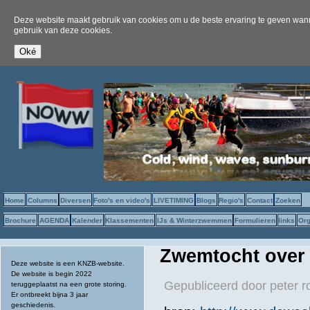
Deze website maakt gebruik van cookies om u de beste ervaring te geven wanne
gebruik van deze cookies.
Home
Columns
Diversen
Foto's en video's
LIVETIMING
Blogs
Regio's
Contact
Zoeken
Brochure
AGENDA
Kalender
Klassementen
IJs & Winterzwemmen
Formulieren
links
Org
Zwemtocht over
Deze website is een KNZB-website.
De website is begin 2022
Gepubliceerd door
peter r
teruggeplaatst na een grote storing.
Er ontbreekt bijna 3 jaar
geschiedenis.