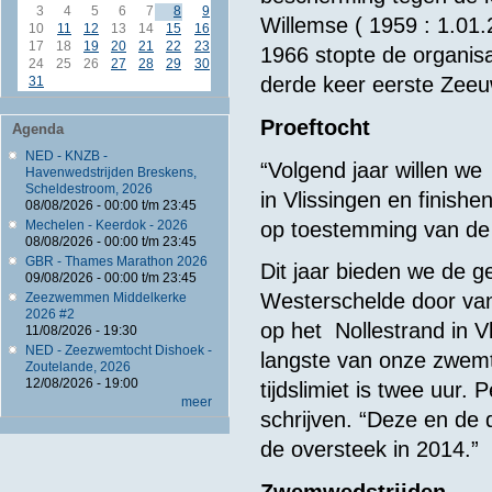
3
4
5
6
7
8
9
Willemse ( 1959 : 1.01.2
10
11
12
13
14
15
16
17
18
19
20
21
22
23
1966 stopte de organisa
24
25
26
27
28
29
30
derde keer eerste Zeeu
31
Proeftocht
Agenda
NED - KNZB -
“Volgend jaar willen w
Havenwedstrijden Breskens,
Scheldestroom, 2026
in Vlissingen en finish
08/08/2026 -
00:00
t/m
23:45
op toestemming van de 
Mechelen - Keerdok - 2026
08/08/2026 -
00:00
t/m
23:45
GBR - Thames Marathon 2026
Dit jaar bieden we de 
09/08/2026 -
00:00
t/m
23:45
Westerschelde door van
Zeezwemmen Middelkerke
2026 #2
op het Nollestrand in 
11/08/2026 - 19:30
NED - Zeezwemtocht Dishoek -
langste van onze zwemt
Zoutelande, 2026
12/08/2026 - 19:00
tijdslimiet is twee uur.
meer
schrijven. “Deze en de 
de oversteek in 2014.”