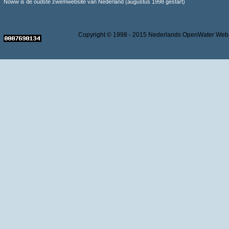
Noww is de oudste zwemwebsite van Nederland (augustus 1998 gestart)
Copyright © 1998 - 2015 Nederlands OpenWater