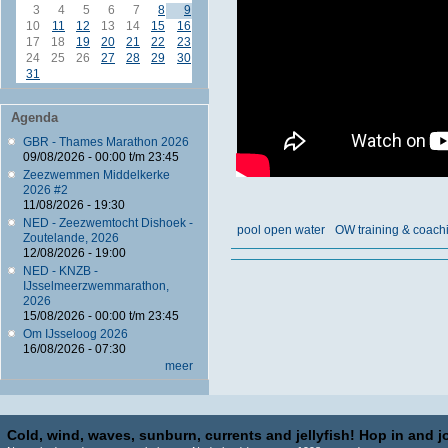
3
4
5
6
7
8
9
10
11
12
13
14
15
16
17
18
19
20
21
22
23
24
25
26
27
28
29
30
31
Agenda
GBR - Thames Marathon 2026
09/08/2026 -
00:00
t/m
23:45
Zeezwemmen Middelkerke
2026 #2
11/08/2026 - 19:30
NED - Zeezwemtocht Dishoek -
pool open water
OW training & coach
Zoutelande, 2026
12/08/2026 - 19:00
NED - KNZB -
IJsselmeerzwemmarathon,
2026
15/08/2026 -
00:00
t/m
23:45
Om IJsseloog 2026
16/08/2026 - 07:30
meer
Cold, wind, waves, sunburn, currents and jellyfish! Hop in and jo