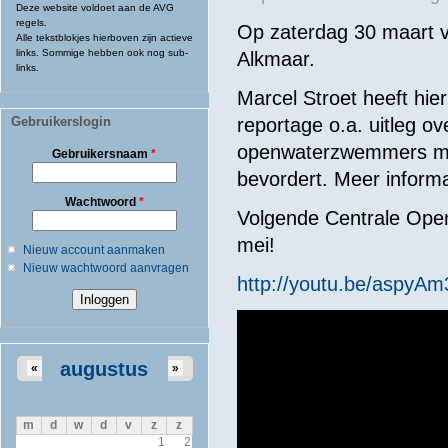
Deze website voldoet aan de AVG
regels.
Op zaterdag 30 maart v
Alle tekstblokjes hierboven zijn actieve
links. Sommige hebben ook nog sub-
Alkmaar.
links.
Marcel Stroet heeft hie
Gebruikerslogin
reportage o.a. uitleg o
openwaterzwemmers met v
Gebruikersnaam
*
bevordert. Meer informa
Wachtwoord
*
Volgende Centrale Open
mei!
Nieuw account aanmaken
Nieuw wachtwoord aanvragen
http://youtu.be/aspyAm
augustus
«
»
m
d
w
d
v
z
z
1
2