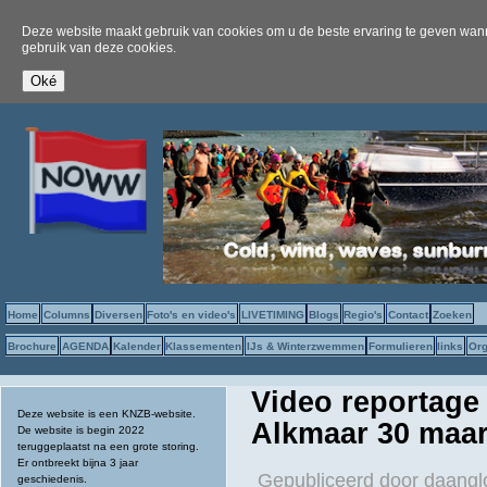
Deze website maakt gebruik van cookies om u de beste ervaring te geven wanne
gebruik van deze cookies.
Home
Columns
Diversen
Foto's en video's
LIVETIMING
Blogs
Regio's
Contact
Zoeken
Brochure
AGENDA
Kalender
Klassementen
IJs & Winterzwemmen
Formulieren
links
Org
Video reportage
Deze website is een KNZB-website.
Alkmaar 30 maar
De website is begin 2022
teruggeplaatst na een grote storing.
Er ontbreekt bijna 3 jaar
Gepubliceerd door
daangl
geschiedenis.