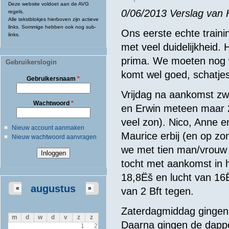
Deze website voldoet aan de AVG
0/06/2013 Verslag van
regels.
Alle tekstblokjes hierboven zijn actieve
links. Sommige hebben ook nog sub-
Ons eerste echte train
links.
met veel duidelijkheid.
prima. We moeten nog 
Gebruikerslogin
komt wel goed, schatjes
Gebruikersnaam
*
Vrijdag na aankomst z
Wachtwoord
*
en Erwin meteen maar 25
veel zon). Nico, Anne 
Nieuw account aanmaken
Maurice erbij (en op 
Nieuw wachtwoord aanvragen
we met tien man/vrouw 
tocht met aankomst in
18,8Ëš en lucht van 16
augustus
«
»
van 2 Bft tegen.
Zaterdagmiddag gingen 
m
d
w
d
v
z
z
Daarna gingen de dapp
1
2