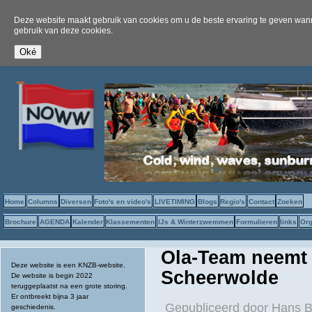
Deze website maakt gebruik van cookies om u de beste ervaring te geven wanne
gebruik van deze cookies.
Home
Columns
Diversen
Foto's en video's
LIVETIMING
Blogs
Regio's
Contact
Zoeken
Brochure
AGENDA
Kalender
Klassementen
IJs & Winterzwemmen
Formulieren
links
Org
Ola-Team neemt 
Deze website is een KNZB-website.
Scheerwolde
De website is begin 2022
teruggeplaatst na een grote storing.
Er ontbreekt bijna 3 jaar
Gepubliceerd door
Hans B
geschiedenis.