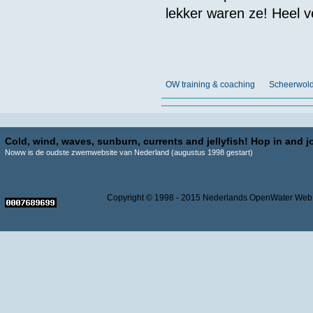
lekker waren ze! Heel v
OW training & coaching
Scheerwold
Cold, wind, waves, sunburn, currents and jellyfish! Hop in and jo
Noww is de oudste zwemwebsite van Nederland (augustus 1998 gestart)
Copyright © 1998 - 2015 Nederlands OpenWater