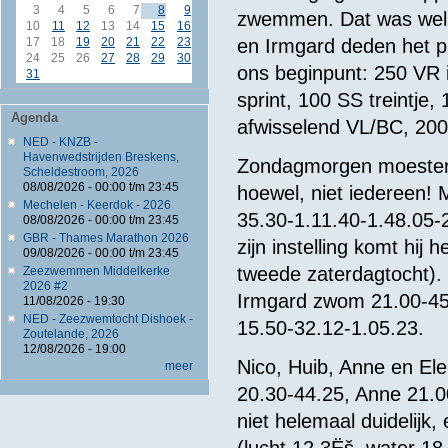
3
4
5
6
7
8
9
zwemmen. Dat was wel h
10
11
12
13
14
15
16
en Irmgard deden het pr
17
18
19
20
21
22
23
24
25
26
27
28
29
30
ons beginpunt: 250 VR 
31
sprint, 100 SS treintje
Agenda
afwisselend VL/BC, 200 
NED - KNZB -
Havenwedstrijden Breskens,
Zondagmorgen moesten 
Scheldestroom, 2026
08/08/2026 -
00:00
t/m
23:45
hoewel, niet iedereen! 
Mechelen - Keerdok - 2026
35.30-1.11.40-1.48.05-
08/08/2026 -
00:00
t/m
23:45
GBR - Thames Marathon 2026
zijn instelling komt hi
09/08/2026 -
00:00
t/m
23:45
tweede zaterdagtocht).
Zeezwemmen Middelkerke
2026 #2
Irmgard zwom 21.00-45
11/08/2026 - 19:30
NED - Zeezwemtocht Dishoek -
15.50-32.12-1.05.23.
Zoutelande, 2026
12/08/2026 - 19:00
Nico, Huib, Anne en E
meer
20.30-44.25, Anne 21.0
niet helemaal duidelijk
(lucht 12,3Ëš, water 18,