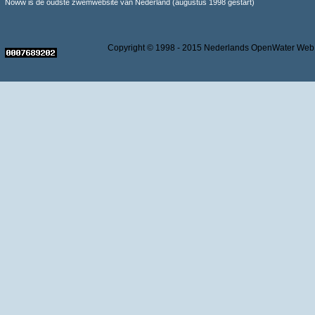
Noww is de oudste zwemwebsite van Nederland (augustus 1998 gestart)
Copyright © 1998 - 2015 Nederlands OpenWater