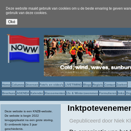
Deze website maakt gebruik van cookies om u de beste ervaring te geven wanne
gebruik van deze cookies.
Home
Columns
Diversen
Foto's en video's
LIVETIMING
Blogs
Regio's
Contact
Zoeken
Brochure
AGENDA
Kalender
Klassementen
IJs & Winterzwemmen
Formulieren
links
Org
Inktpotevenement
Deze website is een KNZB-website.
De website is begin 2022
Gepubliceerd door
Niek Kl
teruggeplaatst na een grote storing.
Er ontbreekt bijna 3 jaar
geschiedenis.