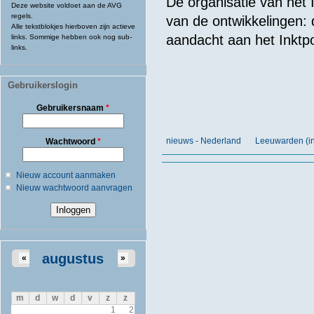
De organisatie van het
Deze website voldoet aan de AVG
regels.
van de ontwikkelingen: 
Alle tekstblokjes hierboven zijn actieve
aandacht aan het Inkt
links. Sommige hebben ook nog sub-
links.
Gebruikerslogin
Gebruikersnaam
*
nieuws - Nederland
Leeuwarden (in
Wachtwoord
*
Nieuw account aanmaken
Nieuw wachtwoord aanvragen
augustus
«
»
m
d
w
d
v
z
z
1
2