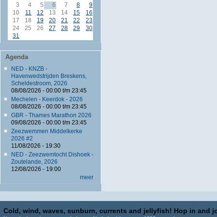
3
4
5
6
7
8
9
10
11
12
13
14
15
16
17
18
19
20
21
22
23
24
25
26
27
28
29
30
31
Agenda
NED - KNZB -
Havenwedstrijden Breskens,
Scheldestroom, 2026
08/08/2026 -
00:00
t/m
23:45
Mechelen - Keerdok - 2026
08/08/2026 -
00:00
t/m
23:45
GBR - Thames Marathon 2026
09/08/2026 -
00:00
t/m
23:45
Zeezwemmen Middelkerke
2026 #2
11/08/2026 - 19:30
NED - Zeezwemtocht Dishoek -
Zoutelande, 2026
12/08/2026 - 19:00
meer
Cold, wind, waves, sunburn, currents and jellyfish! Hop in and jo