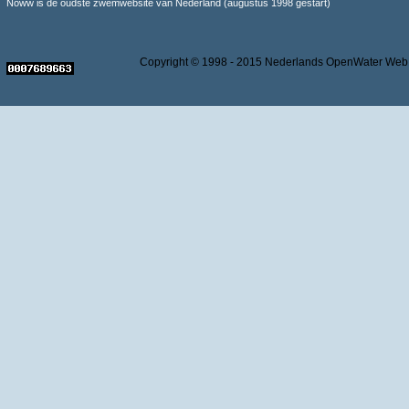
Noww is de oudste zwemwebsite van Nederland (augustus 1998 gestart)
Copyright © 1998 - 2015 Nederlands OpenWater