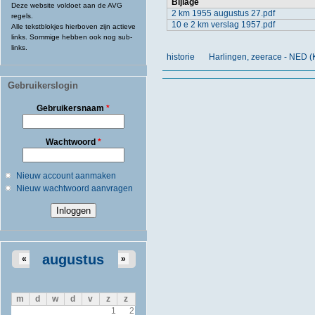
Bijlage
Deze website voldoet aan de AVG
2 km 1955 augustus 27.pdf
regels.
10 e 2 km verslag 1957.pdf
Alle tekstblokjes hierboven zijn actieve
links. Sommige hebben ook nog sub-
links.
historie
Harlingen, zeerace - NED 
Gebruikerslogin
Gebruikersnaam
*
Wachtwoord
*
Nieuw account aanmaken
Nieuw wachtwoord aanvragen
augustus
«
»
m
d
w
d
v
z
z
1
2