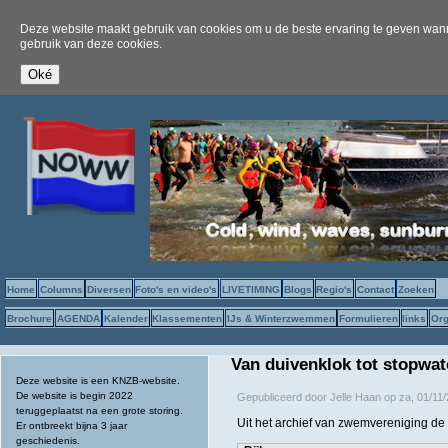
Deze website maakt gebruik van cookies om u de beste ervaring te geven wanne
gebruik van deze cookies.
Home
Columns
Diversen
Foto's en video's
LIVETIMING
Blogs
Regio's
Contact
Zoeken
Brochure
AGENDA
Kalender
Klassementen
IJs & Winterzwemmen
Formulieren
links
Org
Van duivenklok tot stopwat
Deze website is een KNZB-website.
De website is begin 2022
Gepubliceerd door
Jelle Haan
op
za, 01/11/
teruggeplaatst na een grote storing.
Uit het archief van zwemvereniging de
Er ontbreekt bijna 3 jaar
geschiedenis.