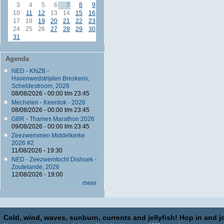
3
4
5
6
7
8
9
10
11
12
13
14
15
16
17
18
19
20
21
22
23
24
25
26
27
28
29
30
31
Agenda
NED - KNZB -
Havenwedstrijden Breskens,
Scheldestroom, 2026
08/08/2026 -
00:00
t/m
23:45
Mechelen - Keerdok - 2026
08/08/2026 -
00:00
t/m
23:45
GBR - Thames Marathon 2026
09/08/2026 -
00:00
t/m
23:45
Zeezwemmen Middelkerke
2026 #2
11/08/2026 - 19:30
NED - Zeezwemtocht Dishoek -
Zoutelande, 2026
12/08/2026 - 19:00
meer
Cold, wind, waves, sunburn, currents and jellyfish! Hop in and jo