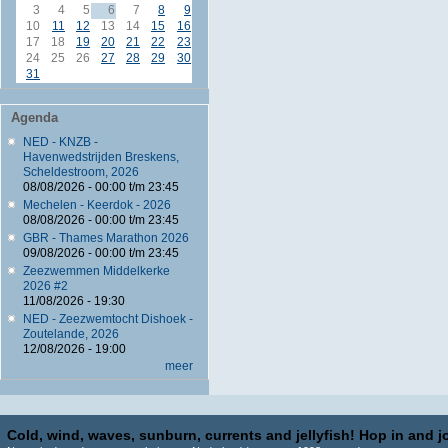
3
4
5
6
7
8
9
10
11
12
13
14
15
16
17
18
19
20
21
22
23
24
25
26
27
28
29
30
31
Agenda
NED - KNZB -
Havenwedstrijden Breskens,
Scheldestroom, 2026
08/08/2026 -
00:00
t/m
23:45
Mechelen - Keerdok - 2026
08/08/2026 -
00:00
t/m
23:45
GBR - Thames Marathon 2026
09/08/2026 -
00:00
t/m
23:45
Zeezwemmen Middelkerke
2026 #2
11/08/2026 - 19:30
NED - Zeezwemtocht Dishoek -
Zoutelande, 2026
12/08/2026 - 19:00
meer
Cold, wind, waves, sunburn, currents and jellyfish! Hop in and jo