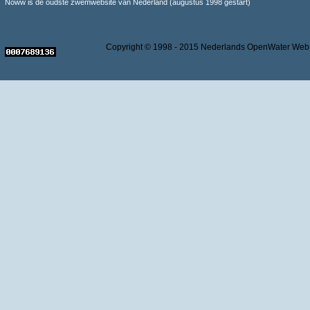
Noww is de oudste zwemwebsite van Nederland (augustus 1998 gestart)
Copyright © 1998 - 2015 Nederlands OpenWater