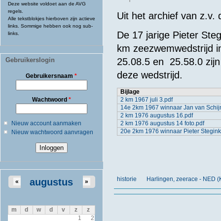
Deze website voldoet aan de AVG
regels.
Uit het archief van z.v.
Alle tekstblokjes hierboven zijn actieve
links. Sommige hebben ook nog sub-
De 17 jarige Pieter Steg
links.
km zeezwemwedstrijd in 
Gebruikerslogin
25.08.5 en 25.58.0 zij
deze wedstrijd.
Gebruikersnaam
*
Bijlage
Wachtwoord
*
2 km 1967 juli 3.pdf
14e 2km 1967 winnaar Jan van Schij
2 km 1976 augustus 16.pdf
Nieuw account aanmaken
2 km 1976 augustus 14 foto.pdf
20e 2km 1976 winnaar Pieter Stegink
Nieuw wachtwoord aanvragen
historie
Harlingen, zeerace - NED 
augustus
«
»
m
d
w
d
v
z
z
1
2