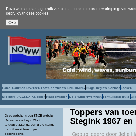
Deze website maakt gebruik van cookies om u de beste ervaring te geven wanne
gebruik van deze cookies.
Home
Columns
Diversen
Foto's en video's
LIVETIMING
Blogs
Regio's
Contact
Zoeken
Brochure
AGENDA
Kalender
Klassementen
IJs & Winterzwemmen
Formulieren
links
Org
Toppers van toen
Deze website is een KNZB-website.
Stegink 1967 en
De website is begin 2022
teruggeplaatst na een grote storing.
Er ontbreekt bijna 3 jaar
Gepubliceerd door
Jelle 
geschiedenis.