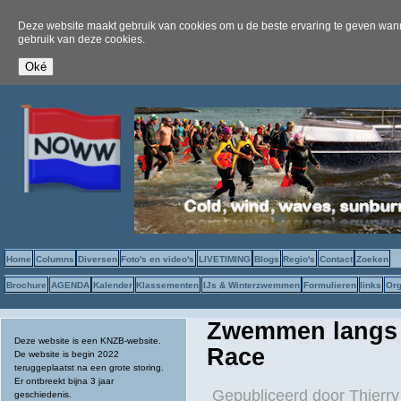
Deze website maakt gebruik van cookies om u de beste ervaring te geven wanne
gebruik van deze cookies.
Home
Columns
Diversen
Foto's en video's
LIVETIMING
Blogs
Regio's
Contact
Zoeken
Brochure
AGENDA
Kalender
Klassementen
IJs & Winterzwemmen
Formulieren
links
Org
Zwemmen langs 
Deze website is een KNZB-website.
Race
De website is begin 2022
teruggeplaatst na een grote storing.
Er ontbreekt bijna 3 jaar
Gepubliceerd door
Thierry
geschiedenis.