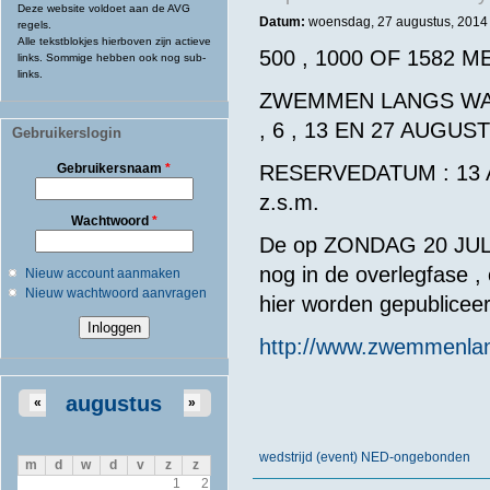
Deze website voldoet aan de AVG
Datum:
woensdag, 27 augustus, 2014 
regels.
Alle tekstblokjes hierboven zijn actieve
500 , 1000 OF 1582 
links. Sommige hebben ook nog sub-
links.
ZWEMMEN LANGS WAL
, 6 , 13 EN 27 AU
Gebruikerslogin
Gebruikersnaam
*
RESERVEDATUM : 13 A
z.s
Wachtwoord
*
De op ZONDAG 20 JUL
nog in de overlegfase , 
Nieuw account aanmaken
Nieuw wachtwoord aanvragen
hier worden gepublicee
http://www.zwemmenlan
augustus
«
»
wedstrijd (event) NED-ongebonden
m
d
w
d
v
z
z
1
2