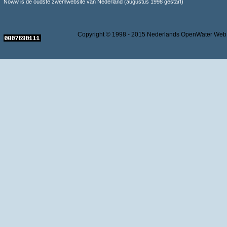
Noww is de oudste zwemwebsite van Nederland (augustus 1998 gestart)
Copyright © 1998 - 2015 Nederlands OpenWater