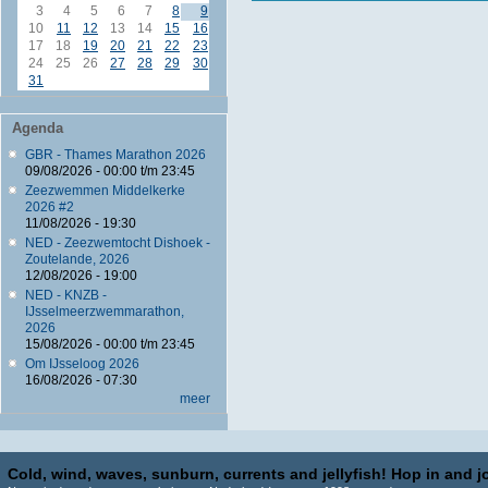
3
4
5
6
7
8
9
10
11
12
13
14
15
16
17
18
19
20
21
22
23
24
25
26
27
28
29
30
31
Agenda
GBR - Thames Marathon 2026
09/08/2026 -
00:00
t/m
23:45
Zeezwemmen Middelkerke
2026 #2
11/08/2026 - 19:30
NED - Zeezwemtocht Dishoek -
Zoutelande, 2026
12/08/2026 - 19:00
NED - KNZB -
IJsselmeerzwemmarathon,
2026
15/08/2026 -
00:00
t/m
23:45
Om IJsseloog 2026
16/08/2026 - 07:30
meer
Cold, wind, waves, sunburn, currents and jellyfish! Hop in and jo