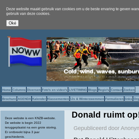
Deze website maakt gebruik van cookies om u de beste ervaring te geven wanne
gebruik van deze cookies.
Home
Columns
Diversen
Foto's en video's
LIVETIMING
Blogs
Regio's
Contact
Zoeken
Brochure
AGENDA
Kalender
Klassementen
IJs & Winterzwemmen
Formulieren
links
Org
Donald ruimt op
Deze website is een KNZB-website.
De website is begin 2022
Gepubliceerd door
Anonym
teruggeplaatst na een grote storing.
Er ontbreekt bijna 3 jaar
geschiedenis.