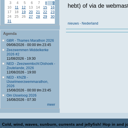
3
4
5
6
7
8
9
hebt) of via de webmas
10
11
12
13
14
15
16
17
18
19
20
21
22
23
24
25
26
27
28
29
30
31
nieuws - Nederland
Agenda
GBR - Thames Marathon 2026
09/08/2026 -
00:00
t/m
23:45
Zeezwemmen Middelkerke
2026 #2
11/08/2026 - 19:30
NED - Zeezwemtocht Dishoek -
Zoutelande, 2026
12/08/2026 - 19:00
NED - KNZB -
IJsselmeerzwemmarathon,
2026
15/08/2026 -
00:00
t/m
23:45
Om IJsseloog 2026
16/08/2026 - 07:30
meer
Cold, wind, waves, sunburn, currents and jellyfish! Hop in and jo