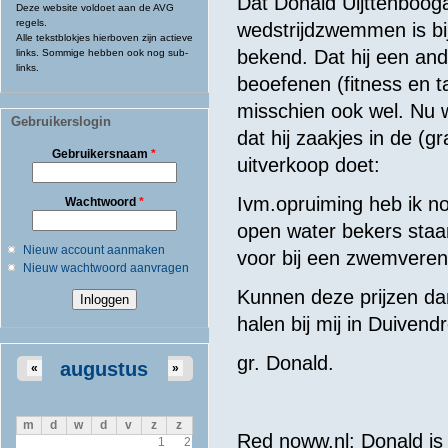
Dat Donald Uijttenboog
Deze website voldoet aan de AVG
regels.
wedstrijdzwemmen is bij
Alle tekstblokjes hierboven zijn actieve
bekend. Dat hij een an
links. Sommige hebben ook nog sub-
links.
beoefenen (fitness en ta
misschien ook wel. Nu 
Gebruikerslogin
dat hij zaakjes in de (gr
Gebruikersnaam
*
uitverkoop doet:
Ivm.opruiming heb ik n
Wachtwoord
*
open water bekers staan
Nieuw account aanmaken
voor bij een zwemvereni
Nieuw wachtwoord aanvragen
Kunnen deze prijzen dan
halen bij mij in Duivend
gr. Donald.
augustus
«
»
m
d
w
d
v
z
z
Red noww.nl: Donald is 
1
2