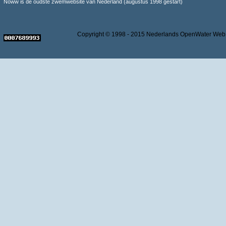
Noww is de oudste zwemwebsite van Nederland (augustus 1998 gestart)
Copyright © 1998 - 2015 Nederlands OpenWater