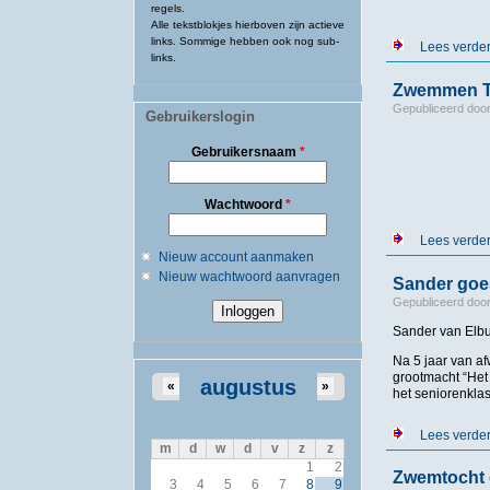
regels.
Alle tekstblokjes hierboven zijn actieve
links. Sommige hebben ook nog sub-
Lees verde
links.
Zwemmen T
Gepubliceerd doo
Gebruikerslogin
Gebruikersnaam
*
Wachtwoord
*
Lees verde
Nieuw account aanmaken
Nieuw wachtwoord aanvragen
Sander go
Gepubliceerd doo
Sander van Elb
Na 5 jaar van a
grootmacht “Het Y
augustus
«
»
het seniorenkla
Lees verde
m
d
w
d
v
z
z
1
2
Zwemtocht 
3
4
5
6
7
8
9