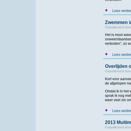
Lees verde
Zwemmen in 
Gepubliceerd doo
Het is mooi weer
onweerstaanbare
verboden”, zo w
Lees verde
Overlijden
Gepubliceerd doo
Kort voor aanvan
de afgelopen nac
Omdat ik in het
sprak ik nog met
weer veel zin o
Lees verde
2013 Multim
Gepubliceerd doo