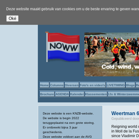
Deze website maakt gebruik van cookies om u de beste ervaring te geven wanne
Home
Columns
Diversen
Foto's en video's
LIVETIMING
Blogs
R
Brochure
AGENDA
Kalender
Klassementen
IJs & Winterzwemm
Weertman 6
Deze website is een KNZB-website.
De website is begin 2022
Gepubliceerd doo
teruggeplaatst na een grote storing.
Reigning world c
Er ontbreekt bijna 3 jaar
in Moll de la Fus
geschiedenis.
since Vladimir 
Deze website voldoet aan de AVG