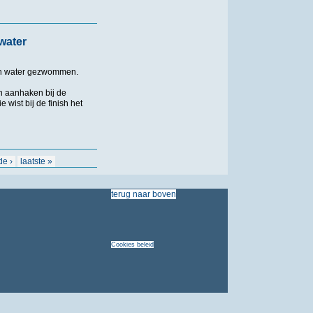
water
en water gezwommen.
n aanhaken bij de
wist bij de finish het
de ›
laatste »
terug
naar
boven
Cookies
beleid