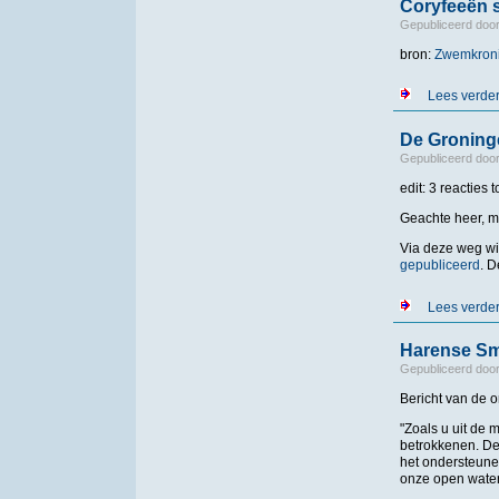
Coryfeeën 
Gepubliceerd doo
bron:
Zwemkron
Lees verde
De Groning
Gepubliceerd doo
edit: 3 reacties
Geachte heer, 
Via deze weg wil
gepubliceerd
. D
Lees verde
Harense Sm
Gepubliceerd doo
Bericht van de o
"Zoals u uit de 
betrokkenen. De
het ondersteune
onze open water