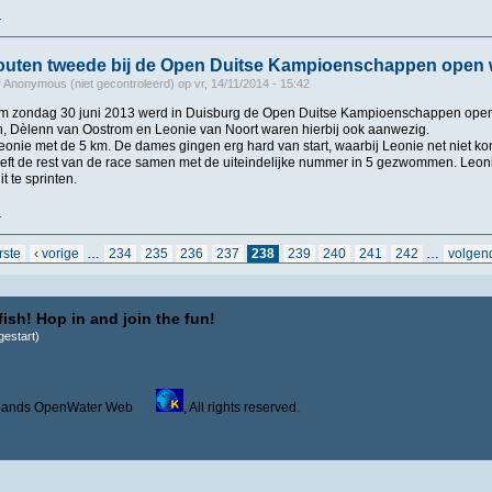
r
over Harense Smid Zwemrace2013 / ONK
outen tweede bij de Open Duitse Kampioenschappen open 
r
Anonymous (niet gecontroleerd)
op
vr, 14/11/2014 - 15:42
 t/m zondag 30 juni 2013 werd in Duisburg de Open Duitse Kampioenschappen op
, Dèlenn van Oostrom en Leonie van Noort waren hierbij ook aanwezig.
eonie met de 5 km. De dames gingen erg hard van start, waarbij Leonie net niet ko
ft de rest van de race samen met de uiteindelijke nummer in 5 gezwommen. Leonie 
t te sprinten.
r
over Marcel Schouten tweede bij de Open Duitse Kampioenschappen open water
rste
‹ vorige
…
234
235
236
237
238
239
240
241
242
…
volgen
ish! Hop in and join the fun!
estart)
derlands OpenWater Web
, All rights reserved.