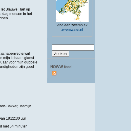
 Het Blauwe Hart op
ze dag mensen in het
edoen.
vind een zwemplek
zwemwater.nl
Zoekveld
Zoeken
 schapenvet terwijl
en mijn lichaam glanst
 Klaar voor mijn dubbele
andigheden zijn goed
NOWW feed
sen-Bakker, Jasmijn
 van 18:22:30 uur
rd met 54 minuten