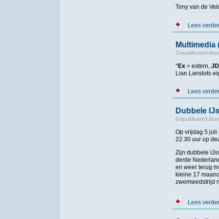
Tony van de Veld
Lees verde
Multimedia (
Gepubliceerd doo
*
Ex
= extern,
JD
Lian Lanslots e
Lees verde
Dubbele IJ
Gepubliceerd doo
Op vrijdag 5 jul
22.30 uur op dez
Zijn dubbele IJ
derde Nederland
en weer terug me
kleine 17 maande
zwemwedstrijd 
Lees verde