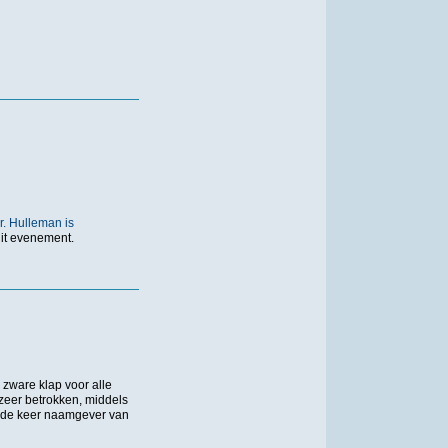
r. Hulleman is
dit evenement.
 zware klap voor alle
zeer betrokken, middels
17de keer naamgever van