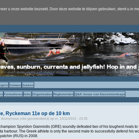
er u onze website bezoekt. Door deze website te blijven gebruiken, stemt u in me
egio's
Contact
Zoeken
en
Formulieren
links
Organisaties
Reglementen
Q&A: keuze van klassementcaps
e, Ryckeman 11e op de 10 km
r
Anonymous (niet gecontroleerd)
op
vr, 14/11/2014 - 23:35
hampion Spyridon Gianniotis (GRE) soundly defeated two of his toughest rivals to
ta harbour. The Greek athlete is only the second male to successfully defend his world
Dyatchin (RUS) in 2008.