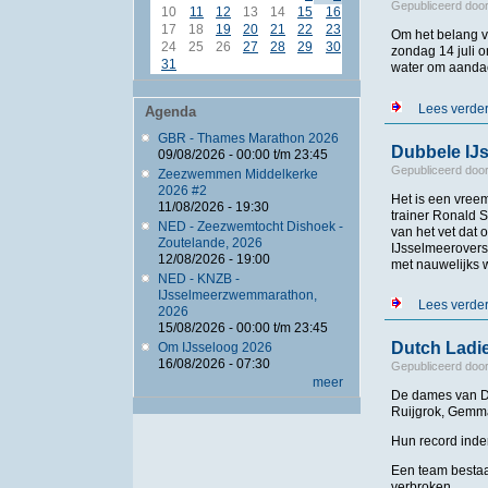
Gepubliceerd doo
10
11
12
13
14
15
16
17
18
19
20
21
22
23
Om het belang v
24
25
26
27
28
29
30
zondag 14 juli 
31
water om aandac
Lees verde
Agenda
GBR - Thames Marathon 2026
Dubbele IJ
09/08/2026 -
00:00
t/m
23:45
Gepubliceerd doo
Zeezwemmen Middelkerke
2026 #2
Het is een vree
11/08/2026 - 19:30
trainer Ronald S
NED - Zeezwemtocht Dishoek -
van het vet dat 
Zoutelande, 2026
IJsselmeerovers
12/08/2026 - 19:00
met nauwelijks 
NED - KNZB -
IJsselmeerzwemmarathon,
Lees verde
2026
15/08/2026 -
00:00
t/m
23:45
Dutch Ladie
Om IJsseloog 2026
16/08/2026 - 07:30
Gepubliceerd doo
meer
De dames van Du
Ruijgrok, Gemma
Hun record inder
Een team bestaa
verbroken.