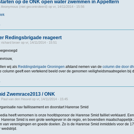
starten op de ONK open water zwemmen in Appeltern
r
Anonymous (niet gecontroleerd)
op
vr, 14/11/2014 - 15:56
iek
r
over Coryfeeën starten op de ONK open water zwemmen in Appeltern
er Redingsbrigade reageert
r
richard broer
op
vr, 14/11/2014 - 15:51
 toegevoegd
mevrouw,
len wij als
Reddingsbrigade Groningen
afstand nemen van de
column die door dh
e column geeft een vertekend beeld over de genomen veiligheidsmaatregelen bij 
r
over De Groninger Redingsbrigade reageert
id Zwemrace2013 / ONK
r
Paul van den Heuvel
op
vr, 14/11/2014 - 15:45
rganisatie nav faillissement en doorstart Harense Smid
media heeft vernomen is onze hoofdsponsor de Harense Smid failliet verklaard. Een
 Harense Smid is een grote werkgever in de regio, en bovendien maatschappelijk 
n van verenigingen en goede doelen. Zo is de Harense Smid inmiddels voor de 
 wedstrijd.