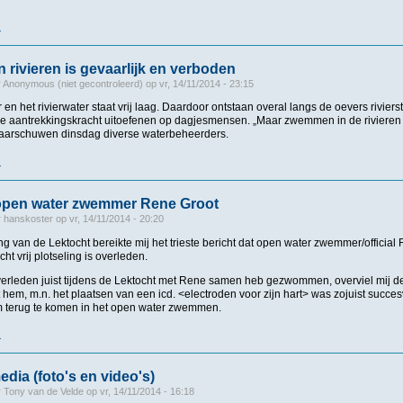
r
over Dutch Ladies First! is hun wereldrecord kwijt
rivieren is gevaarlijk en verboden
r
Anonymous (niet gecontroleerd)
op
vr, 14/11/2014 - 23:15
 en het rivierwater staat vrij laag. Daardoor ontstaan overal langs de oevers riviers
 aantrekkingskracht uitoefenen op dagjesmensen. „Maar zwemmen in de rivieren i
aarschuwen dinsdag diverse waterbeheerders.
r
over Zwemmen in rivieren is gevaarlijk en verboden
 open water zwemmer Rene Groot
r
hanskoster
op
vr, 14/11/2014 - 20:20
g van de Lektocht bereikte mij het trieste bericht dat open water zwemmer/officia
ht vrij plotseling is overleden.
 verleden juist tijdens de Lektocht met Rene samen heb gezwommen, overviel mij d
 hem, m.n. het plaatsen van een icd. <electroden voor zijn hart> was zojuist succes
m terug te komen in het open water zwemmen.
r
over Overlijden open water zwemmer Rene Groot
edia (foto's en video's)
r
Tony van de Velde
op
vr, 14/11/2014 - 16:18