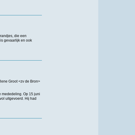
trandjes, die een
s gevaarlijk en ook
l Rene Groot <zv de Bron>
e mededeling. Op 15 juni
vol uitgevoerd. Hij had