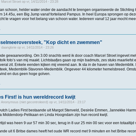
r
Marcel Stroet
op
vr, 14/11/2014 - 23:28
an schoon, helder water onder de aandacht te brengen organiseerde de Stichting
om 14.45u, een Big Jump vanaf forteiland Pampus. In heel Europa sprongen op de
ht te vragen voor het belang van schoon water. Iedereen vanaf 12 jaar mocht me
r
over Zwemtocht op het eiland Pampus
sselmeeroversteek, "Kop dicht en zwemmen"
r
daanglorie
op
vr, 14/11/2014 - 23:26
mde gewaarwording. Om 3.00 snachts werd ik door coach Marcel Stroet ingevet met
tolk foto’s van mij maakt. Lichtstaafjes gaan op mijn badmuts, zes stuks maarliefst 
overal zit. Enkele eenden kijken mij vreemd aan. Ik sta in de haven van Medemblik.
teek, Medemblik-Stavoren-Medemblik. Ongeveer 44 kilometer hemelsbreed. Omst
wind en dus geen hoge golven.
r
over Dubbele IJsselmeeroversteek, "Kop dicht en zwemmen"
s First! is hun wereldrecord kwijt
r
Anonymous (niet gecontroleerd)
op
vr, 14/11/2014 - 23:17
tch Ladies First bestaande uit Margot Stenveld, Desirée Emmen, Jannekke Harm
 Middendorp-Pelikaan en Linda Hoogndam zijn hun record kwijt.
tijd was heen 9 uur 57 min 30 sec, terug in 8 uur 25 min 00 sec voor een totaaltijd
nde uit 6 Britse dames heeft het oude WR record met 9 minuten en het Britse reco