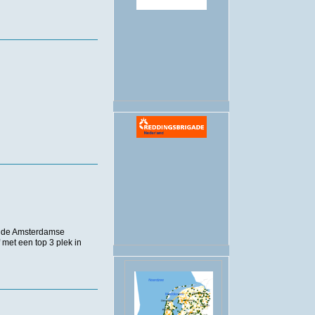
.
ns de Amsterdamse
f met een top 3 plek in