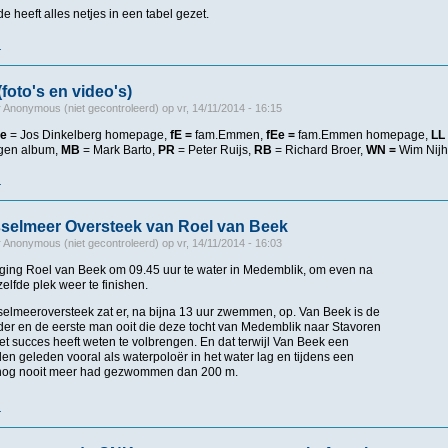
e heeft alles netjes in een tabel gezet.
r
over 2013 Multimedia (foto's en video's)
foto's en video's)
r
Anonymous (niet gecontroleerd)
op
vr, 14/11/2014 - 16:15
e
= Jos Dinkelberg homepage,
fE =
fam.Emmen,
fEe =
fam.Emmen homepage,
LL
igen album,
MB
= Mark Barto,
PR
= Peter Ruijs,
RB
= Richard Broer,
WN =
Wim Nijh
r
over Multimedia (foto's en video's)
sselmeer Oversteek van Roel van Beek
r
Anonymous (niet gecontroleerd)
op
vr, 14/11/2014 - 16:03
i ging Roel van Beek om 09.45 uur te water in Medemblik, om even na
elfde plek weer te finishen.
sselmeeroversteek zat er, na bijna 13 uur zwemmen, op. Van Beek is de
er en de eerste man ooit die deze tocht van Medemblik naar Stavoren
t succes heeft weten te volbrengen. En dat terwijl Van Beek een
n geleden vooral als waterpoloër in het water lag en tijdens een
nog nooit meer had gezwommen dan 200 m.
r
over Dubbele IJsselmeer Oversteek van Roel van Beek