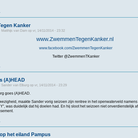
r
over Weertman 6e, Ryckeman 11e op de 10 km
egen Kanker
r
Matthijs van Dam
op
vr, 14/11/2014 - 23:32
www.ZwemmenTegenKanker.nl
www.facebook.com/ZwemmenTegenKanker
Twitter @ZwemmenTKanker
r
over Zwemmen Tegen Kanker
es (A)HEAD
r
Sander van Elburg
op
vr, 14/11/2014 - 23:29
urg goes (A)HEAD.
fwezigheid, maakte Sander vorig seizoen zijn rentree in het openwaterveld name
”, was duidelijk dat hij doelen had. En hij sloot het seizoen niet onverdienstelijk a
ssement.
r
over Sander goes (A)HEAD
op het eiland Pampus