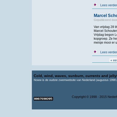
Lees verde
Marcel Sch
Gepubliceerd doo
Van vrijdag 28
Marcel Schouten
Vrijdag begon L
kopgroep. Ze hee
meisje mooi er ui
Lees verde
Pagina's
« ee
Cold, wind, waves, sunburn, currents and jellyf
Noww is de oudste zwemwebsite van Nederland (augustus 1998 g
Copyright © 1998 - 2015 Ne