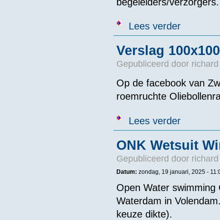
begeleiders/verzorgers.
over 3,33 uur
Lees verder
Verslag 100x100
Gepubliceerd door
richard
Op de facebook van Zw
roemruchte Oliebollenr
over Verslag 1
Lees verder
ONK Wetsuit W
Gepubliceerd door
richard
Datum:
zondag, 19 januari, 2025 - 11:
Open Water swimming C
Waterdam in Volendam. H
keuze dikte).