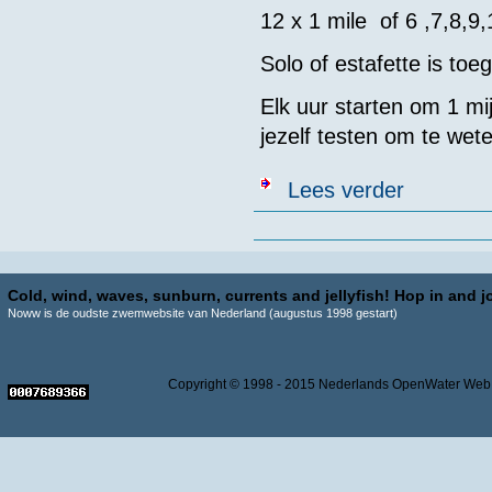
12 x 1 mile of 6 ,7,8,9,
Solo of estafette is toe
Elk uur starten om 1 mij
jezelf testen om te wete
over 12 x 1 mi
Lees verder
Pagina's
Cold, wind, waves, sunburn, currents and jellyfish! Hop in and jo
Noww is de oudste zwemwebsite van Nederland (augustus 1998 gestart)
Copyright © 1998 - 2015 Nederlands OpenWater