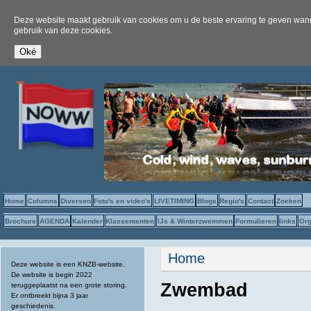
Deze website maakt gebruik van cookies om u de beste ervaring te geven wanne
gebruik van deze cookies.
Home
Columns
Diversen
Foto's en video's
LIVETIMING
Blogs
Regio's
Contact
Zoeken
Brochure
AGENDA
Kalender
Klassementen
IJs & Winterzwemmen
Formulieren
links
Org
U bent hier
Home
Deze website is een KNZB-website.
De website is begin 2022
Zwembad
teruggeplaatst na een grote storing.
Er ontbreekt bijna 3 jaar
geschiedenis.