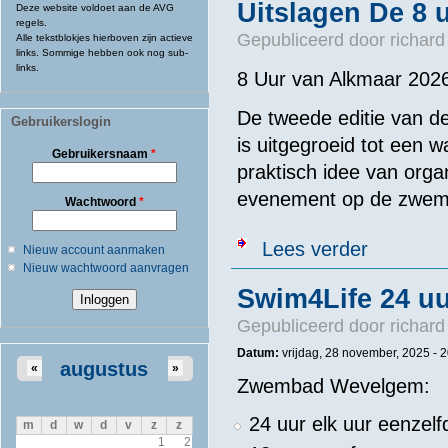
Uitslagen De 8 
Deze website voldoet aan de AVG
regels.
Gepubliceerd door
richard
Alle tekstblokjes hierboven zijn actieve
links. Sommige hebben ook nog sub-
links.
8 Uur van Alkmaar 2026
De tweede editie van d
Gebruikerslogin
is uitgegroeid tot een 
Gebruikersnaam
*
praktisch idee van orga
evenement op de zwem
Wachtwoord
*
over Uitslage
Lees verder
Nieuw account aanmaken
Nieuw wachtwoord aanvragen
Swim4Life 24 
Gepubliceerd door
richard
Datum:
vrijdag, 28 november, 2025 - 
augustus
«
»
Zwembad Wevelgem:
24 uur elk uur eenze
m
d
w
d
v
z
z
1
2