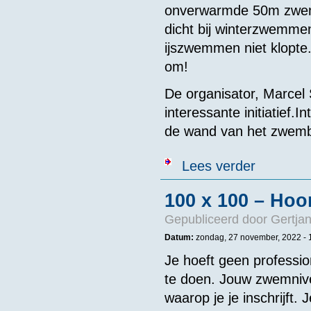
onverwarmde 50m zwem
dicht bij winterzwemme
ijszwemmen niet klopte.
om!
De organisator, Marcel 
interessante initiatief.I
de wand van het zwembad
over NK 'wint
Lees verder
100 x 100 – Hoo
Gepubliceerd door
Gertjan
Datum:
zondag, 27 november, 2022 - 
Je hoeft geen professi
te doen. Jouw zwemniv
waarop je je inschrijft.