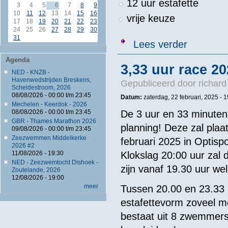
12 uur estafette
3
4
5
6
7
8
9
10
11
12
13
14
15
16
vrije keuze
17
18
19
20
21
22
23
24
25
26
27
28
29
30
31
over Swim4Li
Lees verder
Agenda
3,33 uur race 2
NED - KNZB -
Havenwedstrijden Breskens,
Gepubliceerd door
richard
Scheldestroom, 2026
08/08/2026 -
00:00
t/m
23:45
Datum:
zaterdag, 22 februari, 2025 - 
Mechelen - Keerdok - 2026
De 3 uur en 33 minuten
08/08/2026 -
00:00
t/m
23:45
GBR - Thames Marathon 2026
planning! Deze zal plaa
09/08/2026 -
00:00
t/m
23:45
Zeezwemmen Middelkerke
februari 2025 in Optisp
2026 #2
Klokslag 20:00 uur zal d
11/08/2026 - 19:30
NED - Zeezwemtocht Dishoek -
zijn vanaf 19.30 uur w
Zoutelande, 2026
12/08/2026 - 19:00
meer
Tussen 20.00 en 23.33 
estafettevorm zoveel m
bestaat uit 8 zwemmer