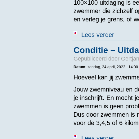
100×100 uitdaging is e
zwemmer die zichzelf op
en
verleg
je
grens
, of 
over 100 x 10
Lees verder
Conditie – Uitd
Gepubliceerd door
Gertjan
Datum:
zondag, 24 april, 2022 - 14:00
Hoeveel kan jij zwemm
Jouw zwemniveau en do
je inschrijft. En mocht
zwemmen is geen proble
Dus door zwemmen is mog
voor de 3,4,5 of 6 kil
over Conditie 
Lees verder