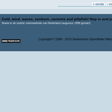
Pagina's
« eerste
‹ v
Cold, wind, waves, sunburn, currents and jellyfish! Hop in and jo
Noww is de oudste zwemwebsite van Nederland (augustus 1998 gestart)
Copyright © 1998 - 2015 Nederlands OpenWater