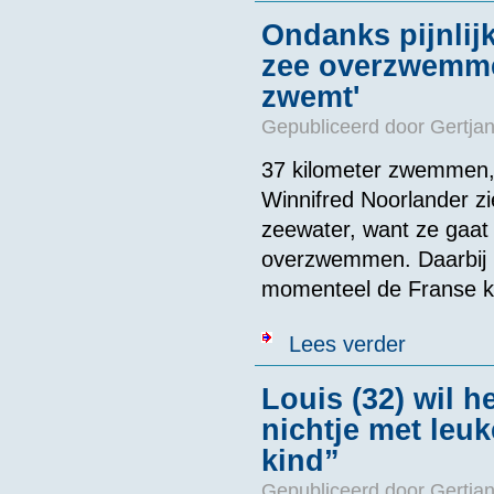
Ondanks pijnlij
zee overzwemmen
zwemt'
Gepubliceerd door
Gertjan
37 kilometer zwemmen, m
Winnifred Noorlander z
zeewater, want ze gaat
overzwemmen. Daarbij m
momenteel de Franse kus
over Ondanks p
Lees verder
Louis (32) wil 
nichtje met leu
kind”
Gepubliceerd door
Gertjan