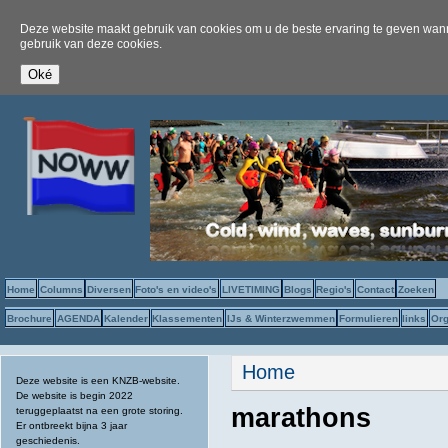
Deze website maakt gebruik van cookies om u de beste ervaring te geven wanne
gebruik van deze cookies.
Home
Columns
Diversen
Foto's en video's
LIVETIMING
Blogs
Regio's
Contact
Zoeken
Brochure
AGENDA
Kalender
Klassementen
IJs & Winterzwemmen
Formulieren
links
Org
U bent hier
Home
Deze website is een KNZB-website.
De website is begin 2022
marathons
teruggeplaatst na een grote storing.
Er ontbreekt bijna 3 jaar
geschiedenis.