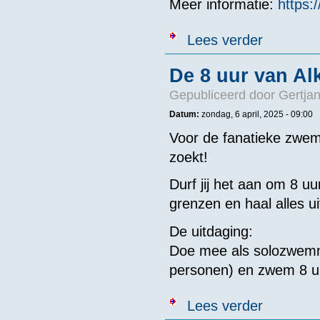
Meer informatie:
https:
over KNZB - I
Lees verder
De 8 uur van Al
Gepubliceerd door
Gertjan
Datum:
zondag, 6 april, 2025 - 09:00
Voor de fanatieke zwem
zoekt!
Durf jij het aan om 8 u
grenzen en haal alles uit
De uitdaging:
Doe mee als solozwemm
personen) en zwem 8 uu
over De 8 uur
Lees verder