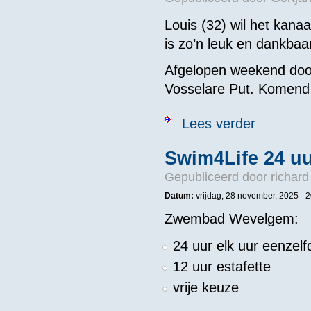
Louis (32) wil het kana
is zo’n leuk en dankbaa
Afgelopen weekend dook
Vosselare Put. Komend 
over Louis (32
Lees verder
Swim4Life 24 
Gepubliceerd door
richard
Datum:
vrijdag, 28 november, 2025 - 
Zwembad Wevelgem:
24 uur elk uur eenze
12 uur estafette
vrije keuze