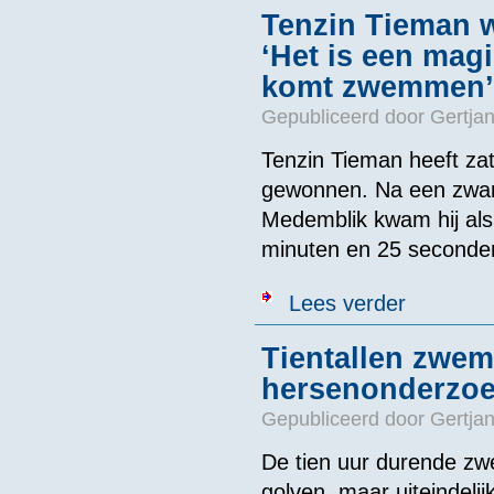
Tenzin Tieman 
‘Het is een mag
komt zwemmen’
Gepubliceerd door
Gertjan
Tenzin Tieman heeft z
gewonnen. Na een zware
Medemblik kwam hij als e
minuten en 25 seconde
over Tenzin Ti
Lees verder
zwemmen’
Tientallen zwem
hersenonderzoek
Gepubliceerd door
Gertjan
De tien uur durende zw
golven, maar uiteindelij