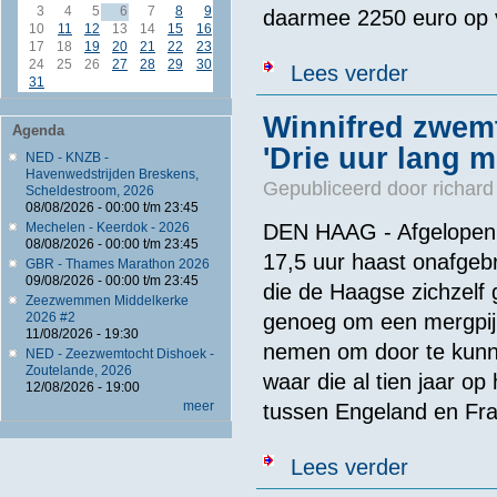
3
4
5
6
7
8
9
daarmee 2250 euro op
10
11
12
13
14
15
16
17
18
19
20
21
22
23
24
25
26
27
28
29
30
over Zwemmers
Lees verder
31
Winnifred zwemt
Agenda
'Drie uur lang m
NED - KNZB -
Havenwedstrijden Breskens,
Gepubliceerd door
richard
Scheldestroom, 2026
08/08/2026 -
00:00
t/m
23:45
Mechelen - Keerdok - 2026
DEN HAAG - Afgelopen 
08/08/2026 -
00:00
t/m
23:45
17,5 uur haast onafgeb
GBR - Thames Marathon 2026
09/08/2026 -
00:00
t/m
23:45
die de Haagse zichzelf 
Zeezwemmen Middelkerke
2026 #2
genoeg om een mergpijp
11/08/2026 - 19:30
nemen om door te kunne
NED - Zeezwemtocht Dishoek -
Zoutelande, 2026
waar die al tien jaar o
12/08/2026 - 19:00
meer
tussen Engeland en Frank
over Winnifred
Lees verder