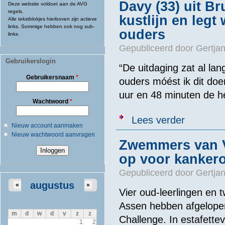
Davy (33) uit B
Deze website voldoet aan de AVG
regels.
kustlijn en legt
Alle tekstblokjes hierboven zijn actieve
links. Sommige hebben ook nog sub-
ouders
links.
Gepubliceerd door
Gertjan
Gebruikerslogin
“De uitdaging zat al lan
Gebruikersnaam
*
ouders móést ik dit doe
uur en 48 minuten de hel
Wachtwoord
*
over Davy (33)
Lees verder
Nieuw account aanmaken
Nieuw wachtwoord aanvragen
Zwemmers van V
op voor kanker
Gepubliceerd door
Gertjan
augustus
«
»
Vier oud-leerlingen en 
Assen hebben afgelop
m
d
w
d
v
z
z
Challenge. In estafette
1
2