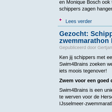
en Monique Bosch ook t
schippers zagen hangen
over Schipper
Lees verder
Gezocht: Schipp
zwemmarathon H
Gepubliceerd door
Gertjan
Ken jij schippers met e
Swim4Brains zoeken we 
iets moois tegenover!
Zwem voor een goed 
Swim4Brains is een un
te werven voor de Hers
IJsselmeer-zwemmarat