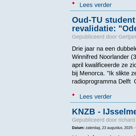
over Gezocht: 
Lees verder
Oud-TU student t
revalidatie: "Od
Gepubliceerd door
Gertjan
Drie jaar na een dubbe
Winnifred Noorlander (
april kwalificeerde ze 
bij Menorca. "Ik slikte z
radioprogramma Delft C
over Oud-TU st
Lees verder
KNZB - IJsselm
Gepubliceerd door
richard
Datum:
zaterdag, 23 augustus, 2025 -