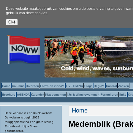
Deze website maakt gebruik van cookies om u de beste ervaring te geven wanne
gebruik van deze cookies.
Home
Columns
Diversen
Foto's en video's
LIVETIMING
Blogs
Regio's
Contact
Zoeken
Brochure
AGENDA
Kalender
Klassementen
IJs & Winterzwemmen
Formulieren
links
Org
U bent hier
Home
Deze website is een KNZB-website.
De website is begin 2022
Medemblik (Brak
teruggeplaatst na een grote storing.
Er ontbreekt bijna 3 jaar
geschiedenis.