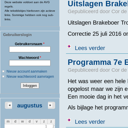
Uitslagen Brake
Deze website voldoet aan de AVG
regels.
Gepubliceerd door
Cor de
Alle tekstblokjes hierboven zijn actieve
links. Sommige hebben ook nog sub-
links.
Uitslagen Brakeboer Tr
Correctie 25 juli 2016 
Gebruikerslogin
Gebruikersnaam
*
over Uitslagen
Lees verder
Wachtwoord
*
Programma 7e B
Gepubliceerd door
Cor de
Nieuw account aanmaken
Nieuw wachtwoord aanvragen
Het was weer een hele 
opgelost maar we zijn er
Een mooie dag in het v
augustus
«
»
Als bijlage het progra
over Programm
Lees verder
m
d
w
d
v
z
z
1
2