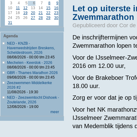
3
4
5
6
7
8
9
Let op uiterste 
10
11
12
13
14
15
16
17
18
19
20
21
22
23
Zwemmarathon e
24
25
26
27
28
29
30
31
Gepubliceerd door
Cor de
Agenda
De inschrijftermijnen v
NED - KNZB -
Zwemmarathon lopen te
Havenwedstrijden Breskens,
Scheldestroom, 2026
Voor de IJsselmeer-Zwe
08/08/2026 -
00:00
t/m
23:45
Mechelen - Keerdok - 2026
2016 om 12.00 uur,
08/08/2026 -
00:00
t/m
23:45
GBR - Thames Marathon 2026
Voor de Brakeboer Trof
09/08/2026 -
00:00
t/m
23:45
Zeezwemmen Middelkerke
18.00 uur.
2026 #2
11/08/2026 - 19:30
Zorg er voor dat je op ti
NED - Zeezwemtocht Dishoek -
Zoutelande, 2026
12/08/2026 - 19:00
Voor het NK marathonzw
meer
IJsselmeer Zwemmarath
van Medemblik tijdens 