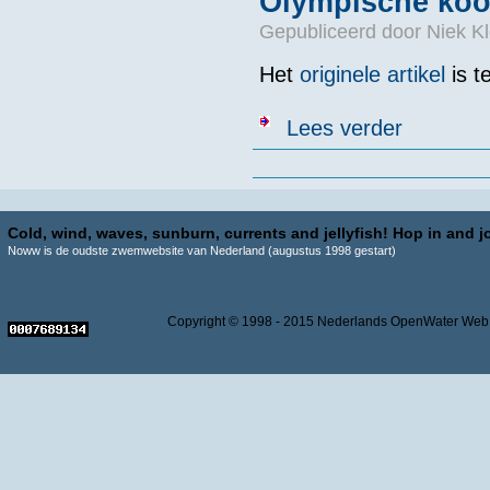
Olympische koor
Gepubliceerd door
Niek Kl
Het
originele artikel
is t
over Olympisch
Lees verder
Pagina's
Cold, wind, waves, sunburn, currents and jellyfish! Hop in and jo
Noww is de oudste zwemwebsite van Nederland (augustus 1998 gestart)
Copyright © 1998 - 2015 Nederlands OpenWater