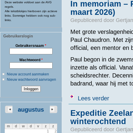
In memoriam – P
Deze website voldoet aan de AVG
regels.
maart 2026)
Alle tekstblokjes hierboven zijn actieve
links. Sommige hebben ook nog sub-
Gepubliceerd door
Gertjan
links.
Met grote verslagenhei
Gebruikerslogin
Paul Chaudron. Met zij
Gebruikersnaam
*
official, een mentor e
Paul begon in de zwems
Wachtwoord
*
inzette als official. Va
Nieuw account aanmaken
scheidsrechter. Decenni
Nieuw wachtwoord aanvragen
badrand, waar hij met t
over In memor
Lees verder
augustus
«
»
Expeditie Zeel
winterochtend
m
d
w
d
v
z
z
Gepubliceerd door
Gertjan
1
2