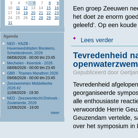
3
4
5
6
7
8
9
Een groep Zeeuwen nee
10
11
12
13
14
15
16
17
18
19
20
21
22
23
het doet ze enorm goed
24
25
26
27
28
29
30
31
geleefd’. Op een koud
Agenda
over Expediti
Lees verder
NED - KNZB -
Havenwedstrijden Breskens,
Scheldestroom, 2026
Tevredenheid n
08/08/2026 -
00:00
t/m
23:45
openwaterzwe
Mechelen - Keerdok - 2026
08/08/2026 -
00:00
t/m
23:45
Gepubliceerd door
Gertjan
GBR - Thames Marathon 2026
09/08/2026 -
00:00
t/m
23:45
Tevredenheid afgelope
Zeezwemmen Middelkerke
2026 #2
georganiseerde sympos
11/08/2026 - 19:30
NED - Zeezwemtocht Dishoek -
alle enthousiaste react
Zoutelande, 2026
12/08/2026 - 19:00
verwoordde Herrie Geu
meer
Geuzendam vertelde, s
over het symposium in