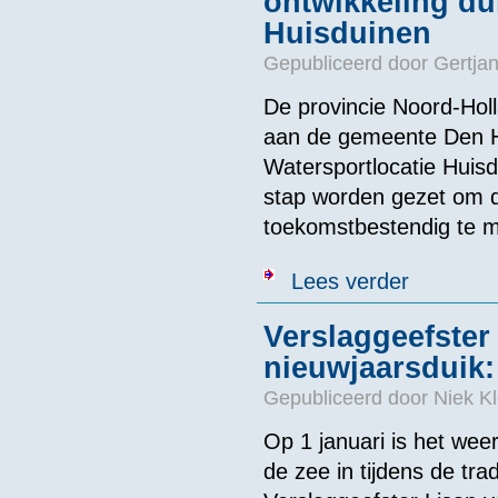
ontwikkeling dur
Huisduinen
Gepubliceerd door
Gertjan
De provincie Noord-Hol
aan de gemeente Den He
Watersportlocatie Huisd
stap worden gezet om de
toekomstbestendig te 
over Gemeente 
Lees verder
Verslaggeefster 
nieuwjaarsduik:
Gepubliceerd door
Niek Kl
Op 1 januari is het we
de zee in tijdens de tr