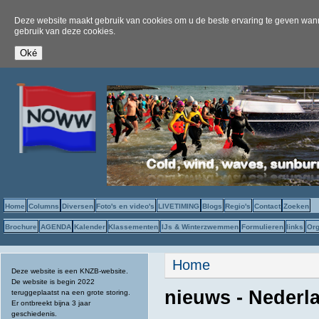
Deze website maakt gebruik van cookies om u de beste ervaring te geven wanne
gebruik van deze cookies.
Home
Columns
Diversen
Foto's en video's
LIVETIMING
Blogs
Regio's
Contact
Zoeken
Brochure
AGENDA
Kalender
Klassementen
IJs & Winterzwemmen
Formulieren
links
Org
U bent hier
Home
Deze website is een KNZB-website.
De website is begin 2022
nieuws - Nederl
teruggeplaatst na een grote storing.
Er ontbreekt bijna 3 jaar
geschiedenis.