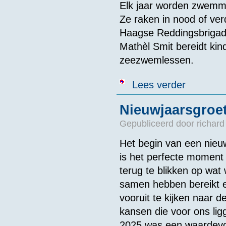
Elk jaar worden zwemme
Ze raken in nood of ver
Haagse Reddingsbrigade
Mathèl Smit bereidt kind
zeezwemlessen.
over Mathèl lee
Lees verder
Nieuwjaarsgroe
Gepubliceerd door
richard
Het begin van een nieu
is het perfecte momen
terug te blikken op wat
samen hebben bereikt 
vooruit te kijken naar d
kansen die voor ons lig
2025 was een waardevol