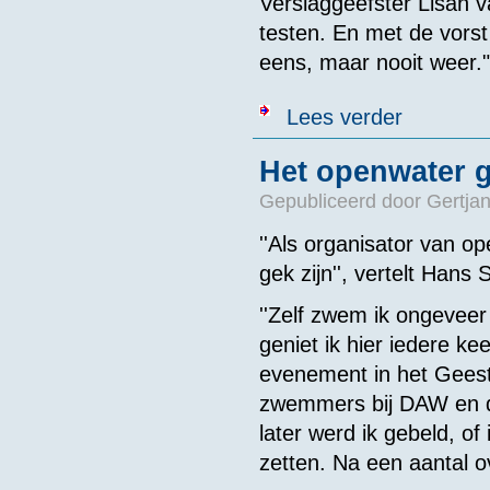
Verslaggeefster Lisan v
testen. En met de vorst
eens, maar nooit weer."
over Verslagge
Lees verder
Het openwater 
Gepubliceerd door
Gertjan
''Als organisator van 
gek zijn'', vertelt Han
''Zelf zwem ik ongeveer
geniet ik hier iedere ke
evenement in het Gees
zwemmers bij DAW en da
later werd ik gebeld, o
zetten. Na een aantal o