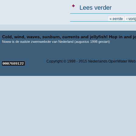
over Het open
Lees verder
Pagina's
« eerste
‹ vori
Cold, wind, waves, sunburn, currents and jellyfish! Hop in and jo
Noww is de oudste zwemwebsite van Nederland (augustus 1998 gestart)
Copyright © 1998 - 2015 Nederlands OpenWater