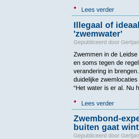
over De 8 uur 
Lees verder
Illegaal of idea
'zwemwater'
Gepubliceerd door
Gertjan
Zwemmen in de Leidse g
en soms tegen de regels
verandering in brengen
duidelijke zwemlocaties
“Het water is er al. Nu 
over Illegaal 
Lees verder
Zwembond-expert 
buiten gaat wi
Gepubliceerd door
Gertjan