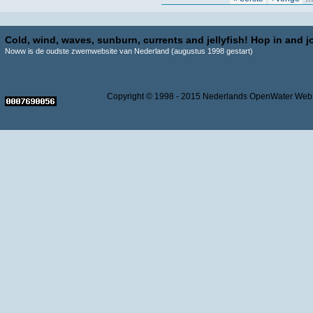
Cold, wind, waves, sunburn, currents and jellyfish! Hop in and jo
Noww is de oudste zwemwebsite van Nederland (augustus 1998 gestart)
Copyright © 1998 - 2015 Nederlands OpenWater