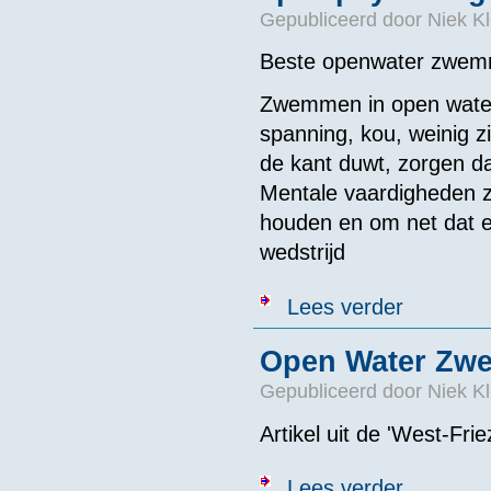
Gepubliceerd door
Niek Kl
Beste openwater zwem
Zwemmen in open water 
spanning, kou, weinig z
de kant duwt, zorgen da
Mentale vaardigheden zi
houden en om net dat e
wedstrijd
over Afstudee
Lees verder
Open Water Zwe
Gepubliceerd door
Niek Kl
Artikel uit de 'West-Fr
over Open Wat
Lees verder