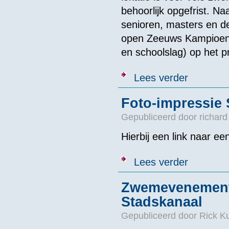
behoorlijk opgefrist. N
senioren, masters en d
open Zeeuws Kampioensc
en schoolslag) op het 
over Braakman
Lees verder
Foto-impressie
Gepubliceerd door
richard
Hierbij een link naar e
over Foto-imp
Lees verder
Zwemevenement "
Stadskanaal
Gepubliceerd door
Rick K