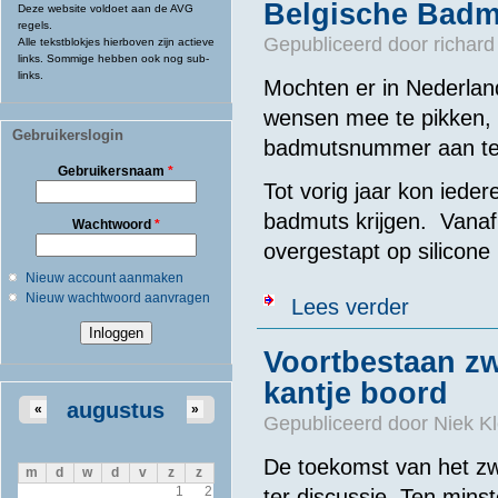
Belgische Badm
Deze website voldoet aan de AVG
regels.
Gepubliceerd door
richard
Alle tekstblokjes hierboven zijn actieve
links. Sommige hebben ook nog sub-
links.
Mochten er in Nederland
wensen mee te pikken, 
Gebruikerslogin
badmutsnummer aan te
Gebruikersnaam
*
Tot vorig jaar kon ied
badmuts krijgen. Vanaf 
Wachtwoord
*
overgestapt op silicone 
Nieuw account aanmaken
Nieuw wachtwoord aanvragen
over Belgisch
Lees verder
Voortbestaan z
kantje boord
augustus
«
»
Gepubliceerd door
Niek Kl
De toekomst van het z
m
d
w
d
v
z
z
1
2
ter discussie. Ten minst