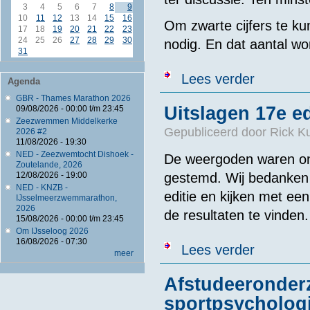
3
4
5
6
7
8
9
10
11
12
13
14
15
16
Om zwarte cijfers te kun
17
18
19
20
21
22
23
24
25
26
27
28
29
30
nodig. En dat aantal wor
31
over Voortbes
Lees verder
Agenda
GBR - Thames Marathon 2026
Uitslagen 17e e
09/08/2026 -
00:00
t/m
23:45
Zeezwemmen Middelkerke
Gepubliceerd door
Rick K
2026 #2
11/08/2026 - 19:30
NED - Zeezwemtocht Dishoek -
De weergoden waren ons
Zoutelande, 2026
gestemd. Wij bedanken 
12/08/2026 - 19:00
NED - KNZB -
editie en kijken met een
IJsselmeerzwemmarathon,
2026
de resultaten te vinden.
15/08/2026 -
00:00
t/m
23:45
Om IJsseloog 2026
16/08/2026 - 07:30
over Uitslagen
Lees verder
meer
Afstudeeronder
sportpsycholog