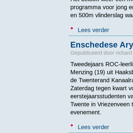
programma voor jong en 
en 500m vlinderslag wa
over Uitnodigi
Lees verder
Enschedese Arya
Gepubliceerd door
richard
Tweedejaars ROC-leerli
Menzing (19) uit Haaksb
de Twenterand Kanaalr
Zaterdag tegen kwart vo
eerstejaarsstudenten v
Twente in Vriezenveen te
evenement.
over Enschede
Lees verder