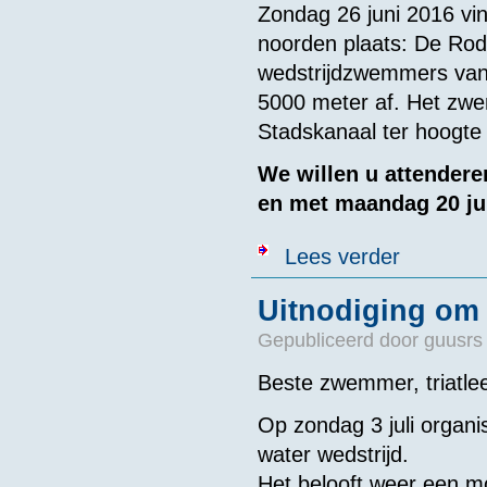
Zondag 26 juni 2016 v
noorden plaats: De Rode
wedstrijdzwemmers van v
5000 meter af. Het zwe
Stadskanaal ter hoogte
We willen u attenderen
en met maandag 20 jun
over Zwemeven
Lees verder
Uitnodiging om 
Gepubliceerd door
guusrs
Beste zwemmer, triatleet
Op zondag 3 juli organ
water wedstrijd.
Het belooft weer een m