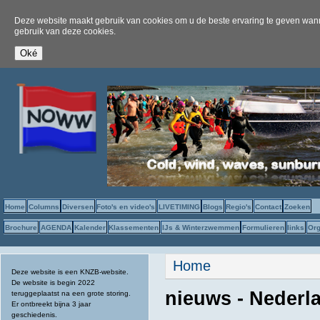
Deze website maakt gebruik van cookies om u de beste ervaring te geven wanne
gebruik van deze cookies.
Home
Columns
Diversen
Foto's en video's
LIVETIMING
Blogs
Regio's
Contact
Zoeken
Brochure
AGENDA
Kalender
Klassementen
IJs & Winterzwemmen
Formulieren
links
Org
U bent hier
Home
Deze website is een KNZB-website.
De website is begin 2022
nieuws - Nederl
teruggeplaatst na een grote storing.
Er ontbreekt bijna 3 jaar
geschiedenis.