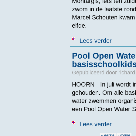
Montargis, iets ten zui
zwom in de laatste rond
Marcel Schouten kwam a
elfde.
over Mooie tr
Lees verder
Pool Open Wat
basisschoolkid
Gepubliceerd door
richard
HOORN - In juli wordt
gehouden. Om alle basi
water zwemmen organis
een Pool Open Water 
over Pool Ope
Lees verder
Pagina's
« eerste
‹ vorige