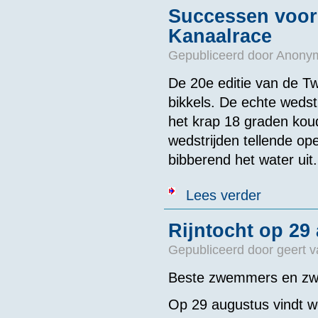
Successen voor
Kanaalrace
Gepubliceerd door
Anonym
De 20e editie van de T
bikkels. De echte wed
het krap 18 graden kou
wedstrijden tellende o
bibberend het water uit.
over Successe
Lees verder
Rijntocht op 29
Gepubliceerd door
geert 
Beste zwemmers en zw
Op 29 augustus vindt wee