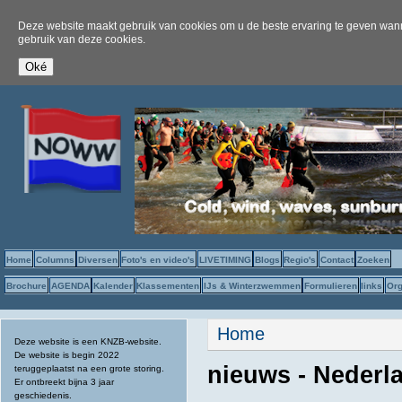
Deze website maakt gebruik van cookies om u de beste ervaring te geven wanne
gebruik van deze cookies.
Home
Columns
Diversen
Foto's en video's
LIVETIMING
Blogs
Regio's
Contact
Zoeken
Brochure
AGENDA
Kalender
Klassementen
IJs & Winterzwemmen
Formulieren
links
Org
U bent hier
Home
Deze website is een KNZB-website.
De website is begin 2022
nieuws - Nederl
teruggeplaatst na een grote storing.
Er ontbreekt bijna 3 jaar
geschiedenis.