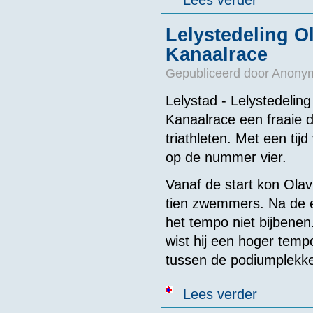
Lees verder
Lelystedeling O
Kanaalrace
Gepubliceerd door
Anonym
Lelystad - Lelystedelin
Kanaalrace een fraaie d
triathleten. Met een tij
op de nummer vier.
Vanaf de start kon Ol
tien zwemmers. Na de 
het tempo niet bijbenen
wist hij een hoger temp
tussen de podiumplekke
over Lelysted
Lees verder