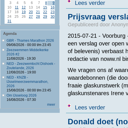
over Schoolsla
Lees verder
3
4
5
6
7
8
9
10
11
12
13
14
15
16
17
18
19
20
21
22
23
Prijsvraag vers
24
25
26
27
28
29
30
31
Gepubliceerd door
Anonym
Agenda
2015-07-21 - Voorburg -
GBR - Thames Marathon 2026
een verslag over open 
09/08/2026 -
00:00
t/m
23:45
Zeezwemmen Middelkerke
of belevenis) verbaast 
2026 #2
redactie van noww.nl 
11/08/2026 - 19:30
NED - Zeezwemtocht Dishoek -
Zoutelande, 2026
We vragen ons af waar
12/08/2026 - 19:00
waardebonnen (die door
NED - KNZB -
IJsselmeerzwemmarathon,
fraaie glaskunstwerk 
2026
15/08/2026 -
00:00
t/m
23:45
glaskunstenares Irene 
Om IJsseloog 2026
16/08/2026 - 07:30
meer
over Prijsvraa
Lees verder
Donald doet (no