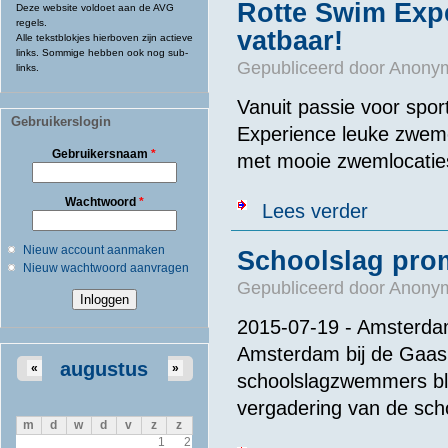
Rotte Swim Expe
Deze website voldoet aan de AVG
regels.
vatbaar!
Alle tekstblokjes hierboven zijn actieve
links. Sommige hebben ook nog sub-
Gepubliceerd door
Anonym
links.
Vanuit passie voor spo
Gebruikerslogin
Experience leuke zwem
Gebruikersnaam
*
met mooie zwemlocatie
Wachtwoord
*
over Rotte Swi
Lees verder
Nieuw account aanmaken
Schoolslag prom
Nieuw wachtwoord aanvragen
Gepubliceerd door
Anonym
2015-07-19 - Amsterdam
Amsterdam bij de Gaasp
augustus
«
»
schoolslagzwemmers ble
vergadering van de sch
m
d
w
d
v
z
z
1
2