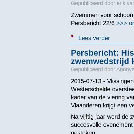
Gepubliceerd door
erik va
Zwemmen voor schoon 
Persbericht 22/6
>>> or
over Persberic
Lees verder
Persbericht: Hi
zwemwedstrijd k
Gepubliceerd door
Anonym
2015-07-13 - Vlissinge
Westerschelde oversteek
kader van de viering v
Vlaanderen krijgt een v
Na vijftig jaar werd d
succesvolle evenement 
gestoken.