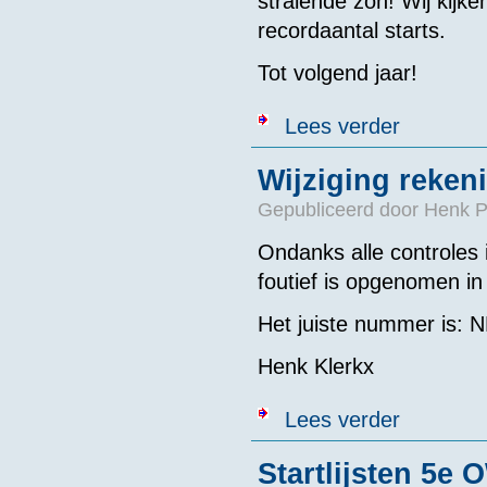
stralende zon! Wij kijk
recordaantal starts.
Tot volgend jaar!
over Uitslagen
Lees verder
Wijziging reke
Gepubliceerd door
Henk P
Ondanks alle controles
foutief is opgenomen i
Het juiste nummer is:
Henk Klerkx
over Wijzigin
Lees verder
Startlijsten 5e