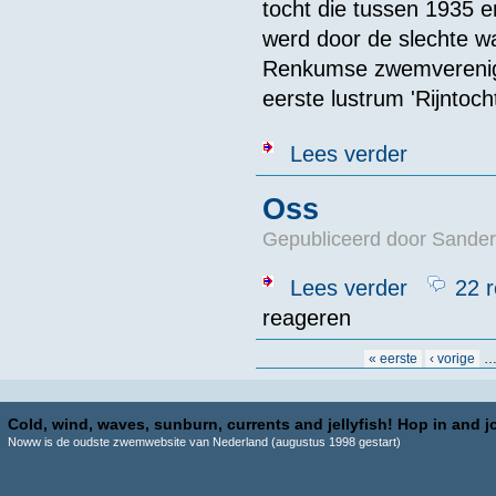
tocht die tussen 1935
werd door de slechte wa
Renkumse zwemverenigin
eerste lustrum 'Rijntocht
over Rijntocht
Lees verder
Oss
Gepubliceerd door
Sander
over Oss
Lees verder
22 r
reageren
Pagina's
« eerste
‹ vorige
Cold, wind, waves, sunburn, currents and jellyfish! Hop in and jo
Noww is de oudste zwemwebsite van Nederland (augustus 1998 gestart)