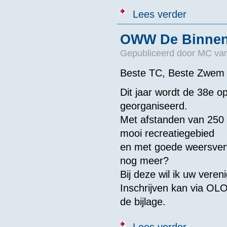
over PIN-betal
Lees verder
OWW De Binnenm
Gepubliceerd door
MC van
Beste TC, Beste Zwem
Dit jaar wordt de 38e 
georganiseerd.
Met afstanden van 250 m
mooi recreatiegebied
en met goede weersve
nog meer?
Bij deze wil ik uw vere
Inschrijven kan via OLO
de bijlage.
over OWW De 