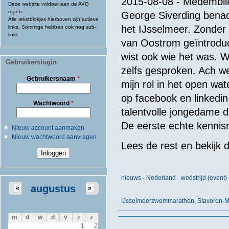
2015-08-08 - Medemblik
Deze website voldoet aan de AVG
regels.
George Siverding benad
Alle tekstblokjes hierboven zijn actieve
het IJsselmeer. Zonder 
links. Sommige hebben ook nog sub-
links.
van Oostrom geïntroduc
wist ook wie het was. 
Gebruikerslogin
zelfs gesproken. Ach we
Gebruikersnaam
*
mijn rol in het open 
op facebook en linkedin
Wachtwoord
*
talentvolle jongedame d
De eerste echte kennis
Nieuw account aanmaken
Nieuw wachtwoord aanvragen
Lees de rest en bekijk 
nieuws - Nederland
wedstrijd (even
augustus
«
»
IJsselmeerzwemmarathon, Stavoren-
m
d
w
d
v
z
z
1
2