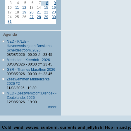
3
4
5
6
7
8
9
10
11
12
13
14
15
16
17
18
19
20
21
22
23
24
25
26
27
28
29
30
31
Agenda
NED - KNZB -
Havenwedstrijden Breskens,
Scheldestroom, 2026
08/08/2026 -
00:00
t/m
23:45
Mechelen - Keerdok - 2026
08/08/2026 -
00:00
t/m
23:45
GBR - Thames Marathon 2026
09/08/2026 -
00:00
t/m
23:45
Zeezwemmen Middelkerke
2026 #2
11/08/2026 - 19:30
NED - Zeezwemtocht Dishoek -
Zoutelande, 2026
12/08/2026 - 19:00
meer
Cold, wind, waves, sunburn, currents and jellyfish! Hop in and jo