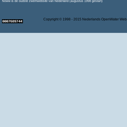
Noww is de oudste zwemwebsite van Nederland (augustus 1998 gestart)
Copyright © 1998 - 2015 Nederlands OpenWater