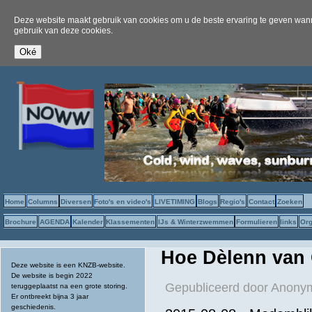
Deze website maakt gebruik van cookies om u de beste ervaring te geven wanne
gebruik van deze cookies.
Home
Columns
Diversen
Foto's en video's
LIVETIMING
Blogs
Regio's
Contact
Zoeken
Brochure
AGENDA
Kalender
Klassementen
IJs & Winterzwemmen
Formulieren
links
Org
Hoe Dèlenn van 
Deze website is een KNZB-website.
De website is begin 2022
Gepubliceerd door
Anonym
teruggeplaatst na een grote storing.
Er ontbreekt bijna 3 jaar
geschiedenis.