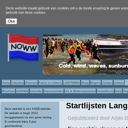
Deze website maakt gebruik van cookies om u de beste ervaring te geven wanne
gebruik van deze cookies.
Home
Columns
Diversen
Foto's en video's
LIVETIMING
Blogs
Regio's
Contact
Zoeken
Brochure
AGENDA
Kalender
Klassementen
IJs & Winterzwemmen
Formulieren
links
Org
Startlijsten Lan
Deze website is een KNZB-website.
De website is begin 2022
Gepubliceerd door
Arjan 
teruggeplaatst na een grote storing.
Er ontbreekt bijna 3 jaar
geschiedenis.