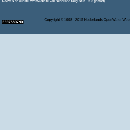
Noww is de oudste zwemwebsite van Nederland (augustus 1998 gestart)
Copyright © 1998 - 2015 Nederlands OpenWater