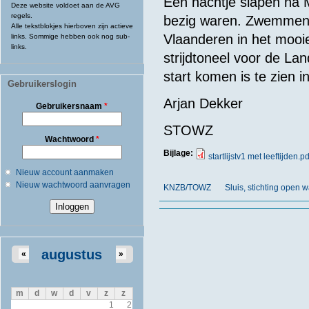
Een nachtje slapen na
Deze website voldoet aan de AVG
regels.
bezig waren. Zwemmen 
Alle tekstblokjes hierboven zijn actieve
Vlaanderen in het mooie
links. Sommige hebben ook nog sub-
links.
strijdtoneel voor de L
start komen is te zien in
Gebruikerslogin
Arjan Dekker
Gebruikersnaam
*
STOWZ
Wachtwoord
*
Bijlage:
startlijstv1 met leeftijden.pd
Nieuw account aanmaken
Nieuw wachtwoord aanvragen
KNZB/TOWZ
Sluis, stichting ope
augustus
«
»
m
d
w
d
v
z
z
1
2