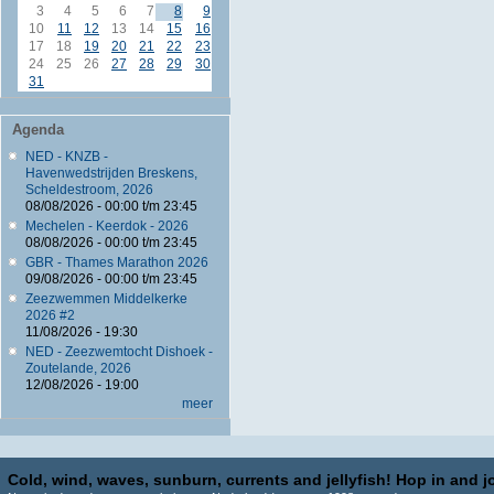
3
4
5
6
7
8
9
10
11
12
13
14
15
16
17
18
19
20
21
22
23
24
25
26
27
28
29
30
31
Agenda
NED - KNZB -
Havenwedstrijden Breskens,
Scheldestroom, 2026
08/08/2026 -
00:00
t/m
23:45
Mechelen - Keerdok - 2026
08/08/2026 -
00:00
t/m
23:45
GBR - Thames Marathon 2026
09/08/2026 -
00:00
t/m
23:45
Zeezwemmen Middelkerke
2026 #2
11/08/2026 - 19:30
NED - Zeezwemtocht Dishoek -
Zoutelande, 2026
12/08/2026 - 19:00
meer
Cold, wind, waves, sunburn, currents and jellyfish! Hop in and jo