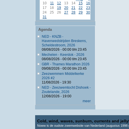
10
11
12
13
14
15
16
17
18
19
20
21
22
23
24
25
26
27
28
29
30
31
Agenda
NED - KNZB -
Havenwedstrijden Breskens,
Scheldestroom, 2026
08/08/2026 -
00:00
t/m
23:45
Mechelen - Keerdok - 2026
08/08/2026 -
00:00
t/m
23:45
GBR - Thames Marathon 2026
09/08/2026 -
00:00
t/m
23:45
Zeezwemmen Middelkerke
2026 #2
11/08/2026 - 19:30
NED - Zeezwemtocht Dishoek -
Zoutelande, 2026
12/08/2026 - 19:00
meer
Cold, wind, waves, sunburn, currents and jellyf
Noww is de oudste zwemwebsite van Nederland (augustus 1998 g