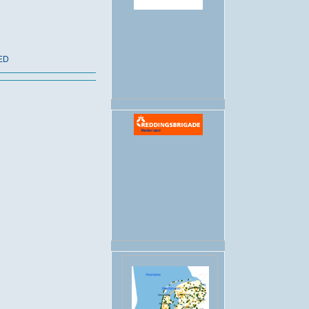
.
NED