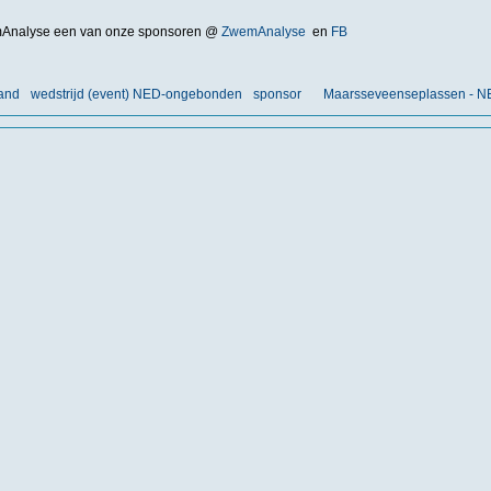
Analyse een van onze sponsoren @
ZwemAnalyse
en
FB
land
wedstrijd (event) NED-ongebonden
sponsor
Maarsseveenseplassen - 