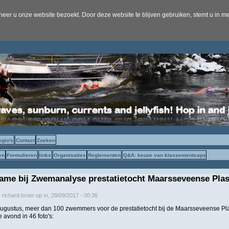
er u onze website bezoekt. Door deze website te blijven gebruiken, stemt u in me
egio's
Contact
Zoeken
en
Formulieren
links
Organisaties
Reglementen
Q&A: keuze van klassementcaps
ame bij Zwemanalyse prestatietocht Maarsseveense Pla
r
richard broer
op
vr, 29/09/2017 - 00:36
gustus, meer dan 100 zwemmers voor de prestatietocht bij de Maarsseveense Pl
 avond in 46 foto's: