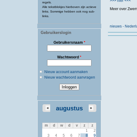
>>> hier <<<
regels.
Alle tekstblokjes hierboven zijn actieve
Meer over Zwem
links. Sommige hebben ook nog sub-
links.
nieuws - Neder
Gebruikerslogin
Gebruikersnaam
*
Wachtwoord
*
Nieuw account aanmaken
Nieuw wachtwoord aanvragen
augustus
«
»
m
d
w
d
v
z
z
1
2
3
4
5
6
7
8
9