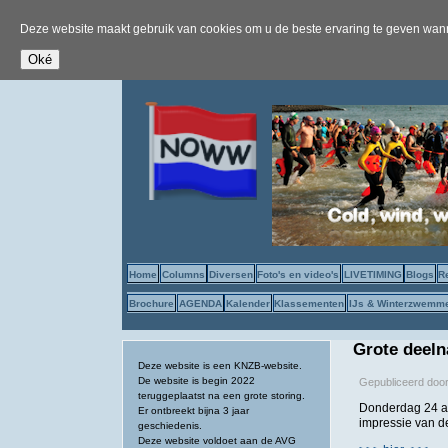
Deze website maakt gebruik van cookies om u de beste ervaring te geven wanne
Home
Columns
Diversen
Foto's en video's
LIVETIMING
Blogs
R
Brochure
AGENDA
Kalender
Klassementen
IJs & Winterzwemm
Grote deeln
Deze website is een KNZB-website.
De website is begin 2022
Gepubliceerd doo
teruggeplaatst na een grote storing.
Donderdag 24 au
Er ontbreekt bijna 3 jaar
impressie van de
geschiedenis.
Deze website voldoet aan de AVG