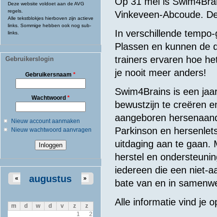
Op 31 mei is Swim4Brai
Deze website voldoet aan de AVG
regels.
Vinkeveen-Abcoude. De v
Alle tekstblokjes hierboven zijn actieve
links. Sommige hebben ook nog sub-
In verschillende tempo-
links.
Plassen en kunnen de 
trainers ervaren hoe h
Gebruikerslogin
je nooit meer anders!
Gebruikersnaam
*
Swim4Brains is een jaar
Wachtwoord
*
bewustzijn te creëren 
aangeboren hersenaand
Nieuw account aanmaken
Parkinson en hersenlet
Nieuw wachtwoord aanvragen
uitdaging aan te gaan. 
herstel en ondersteuni
iedereen die een niet-
augustus
«
»
bate van en in samenwe
Alle informatie vind je 
m
d
w
d
v
z
z
1
2