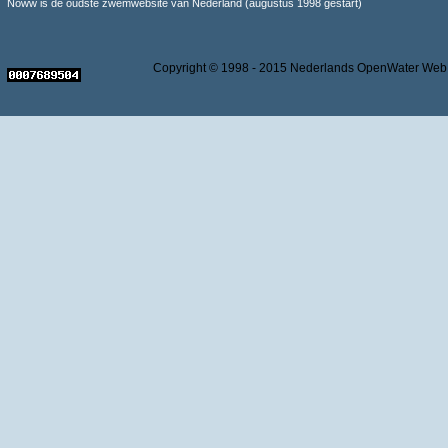
Noww is de oudste zwemwebsite van Nederland (augustus 1998 gestart)
Copyright © 1998 - 2015 Nederlands OpenWater