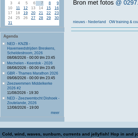
Bron met fotos
@ 0297.
3
4
5
6
7
8
9
10
11
12
13
14
15
16
17
18
19
20
21
22
23
24
25
26
27
28
29
30
nieuws - Nederland
OW training & co
31
Agenda
NED - KNZB -
Havenwedstrijden Breskens,
Scheldestroom, 2026
08/08/2026 -
00:00
t/m
23:45
Mechelen - Keerdok - 2026
08/08/2026 -
00:00
t/m
23:45
GBR - Thames Marathon 2026
09/08/2026 -
00:00
t/m
23:45
Zeezwemmen Middelkerke
2026 #2
11/08/2026 - 19:30
NED - Zeezwemtocht Dishoek -
Zoutelande, 2026
12/08/2026 - 19:00
meer
Cold, wind, waves, sunburn, currents and jellyfish! Hop in and jo