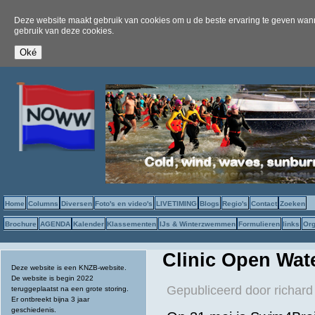
Deze website maakt gebruik van cookies om u de beste ervaring te geven wanne
gebruik van deze cookies.
Home
Columns
Diversen
Foto's en video's
LIVETIMING
Blogs
Regio's
Contact
Zoeken
Brochure
AGENDA
Kalender
Klassementen
IJs & Winterzwemmen
Formulieren
links
Org
Clinic Open Wa
Deze website is een KNZB-website.
De website is begin 2022
Gepubliceerd door
richard
teruggeplaatst na een grote storing.
Er ontbreekt bijna 3 jaar
geschiedenis.