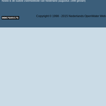
Noww is de oudste zwemwebsite van Nederland (augustus 1998 gestart)
Copyright © 1998 - 2015 Nederlands OpenWater