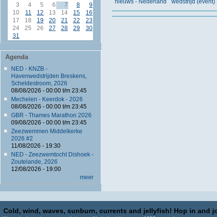
nieuws - Nederland
wedstrijd (even
3
4
5
6
7
8
9
10
11
12
13
14
15
16
17
18
19
20
21
22
23
24
25
26
27
28
29
30
31
Agenda
NED - KNZB -
Havenwedstrijden Breskens,
Scheldestroom, 2026
08/08/2026 -
00:00
t/m
23:45
Mechelen - Keerdok - 2026
08/08/2026 -
00:00
t/m
23:45
GBR - Thames Marathon 2026
09/08/2026 -
00:00
t/m
23:45
Zeezwemmen Middelkerke
2026 #2
11/08/2026 - 19:30
NED - Zeezwemtocht Dishoek -
Zoutelande, 2026
12/08/2026 - 19:00
meer
Cold, wind, waves, sunburn, currents and jellyfish! Hop in and jo