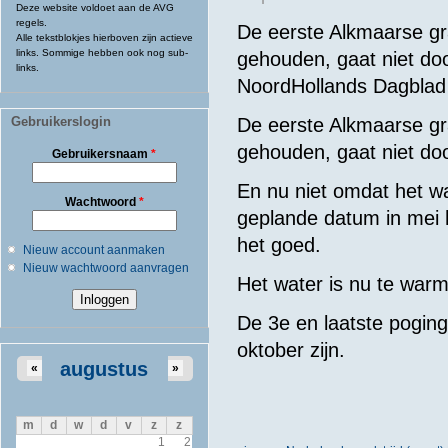
Deze website voldoet aan de AVG
regels.
De eerste Alkmaarse g
Alle tekstblokjes hierboven zijn actieve
links. Sommige hebben ook nog sub-
gehouden, gaat niet door
links.
NoordHollands Dagblad
Gebruikerslogin
De eerste Alkmaarse g
gehouden, gaat niet doo
Gebruikersnaam
*
En nu niet omdat het wa
Wachtwoord
*
geplande datum in mei h
het goed.
Nieuw account aanmaken
Nieuw wachtwoord aanvragen
Het water is nu te war
De 3e en laatste pogin
oktober zijn.
augustus
«
»
m
d
w
d
v
z
z
1
2