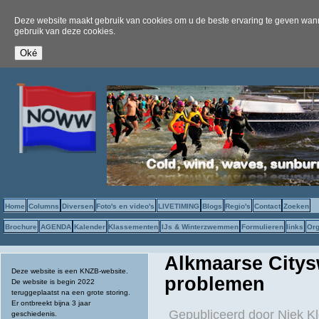
Deze website maakt gebruik van cookies om u de beste ervaring te geven wanne
gebruik van deze cookies.
Home
Columns
Diversen
Foto's en video's
LIVETIMING
Blogs
Regio's
Contact
Zoeken
Brochure
AGENDA
Kalender
Klassementen
IJs & Winterzwemmen
Formulieren
links
Org
Alkmaarse Citys
Deze website is een KNZB-website.
problemen
De website is begin 2022
teruggeplaatst na een grote storing.
Er ontbreekt bijna 3 jaar
Gepubliceerd door
Niek Kl
geschiedenis.