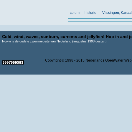
column
historie
Vlissingen, Kanaa
Cold, wind, waves, sunburn, currents and jellyfish! Hop in and jo
Noww is de oudste zwemwebsite van Nederland (augustus 1998 gestart)
Copyright © 1998 - 2015 Nederlands OpenWater