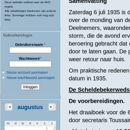
Samenvatting
Deze website voldoet aan de AVG
regels.
Zaterdag 6 juli 1935 is
Alle tekstblokjes hierboven zijn actieve
links. Sommige hebben ook nog sub-
over de monding van d
links.
Deelnemers, waaronder
storm, die de avond erv
Gebruikerslogin
beroering gebracht dat 
Gebruikersnaam
*
door te laten gaan. De 
weer retour naar huis.
Wachtwoord
*
Om praktische redenen i
Nieuw account aanmaken
datum in 1935.
Nieuw wachtwoord aanvragen
De Scheldebekerwedst
De voorbereidingen.
augustus
«
»
Het draaiboek voor de 
door secretaris Toussai
m
d
w
d
v
z
z
1
2