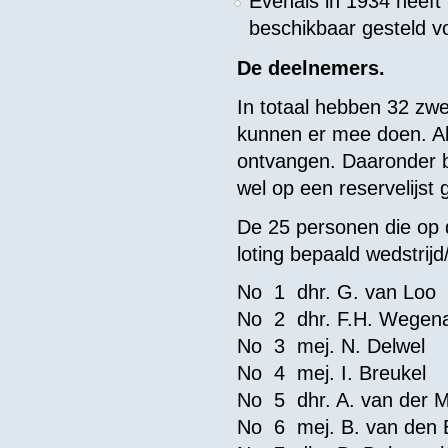
Evenals in 1934 heeft
beschikbaar gesteld 
De deelnemers.
In totaal hebben 32 zwe
kunnen er mee doen. Als 
ontvangen. Daaronder 
wel op een reservelijst 
De 25 personen die op d
loting bepaald wedstri
No 1 dhr. G. van 
No 2 dhr. F.H. W
No 3 mej. N. D
No 4 mej. I. B
No 5 dhr. A. van d
No 6 mej. B. van d