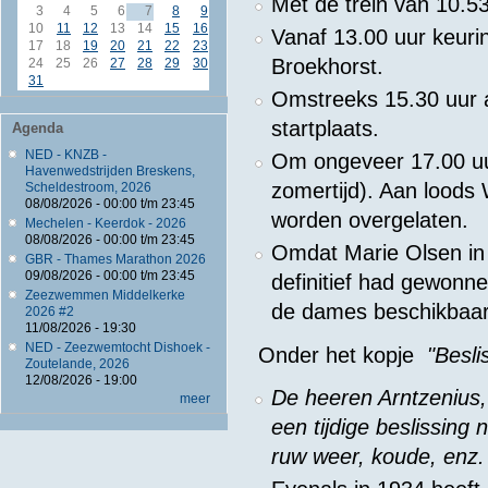
Met de trein van 10.
3
4
5
6
7
8
9
10
11
12
13
14
15
16
Vanaf 13.00 uur keurin
17
18
19
20
21
22
23
Broekhorst.
24
25
26
27
28
29
30
31
Omstreeks 15.30 uur a
startplaats.
Agenda
NED - KNZB -
Om ongeveer 17.00 uur
Havenwedstrijden Breskens,
zomertijd). Aan loods 
Scheldestroom, 2026
08/08/2026 -
00:00
t/m
23:45
worden overgelaten.
Mechelen - Keerdok - 2026
08/08/2026 -
00:00
t/m
23:45
Omdat Marie Olsen in
GBR - Thames Marathon 2026
09/08/2026 -
00:00
t/m
23:45
definitief had gewonne
Zeezwemmen Middelkerke
de dames beschikbaar 
2026 #2
11/08/2026 - 19:30
NED - Zeezwemtocht Dishoek -
Onder het kopje
"Besli
Zoutelande, 2026
12/08/2026 - 19:00
De heeren Arntzenius
meer
een tijdige beslissing
ruw weer, koude, enz. 