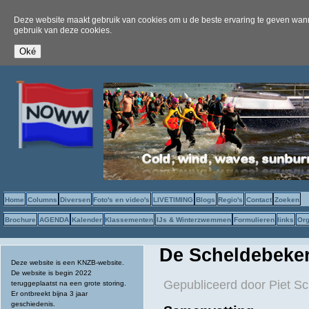
Deze website maakt gebruik van cookies om u de beste ervaring te geven wanne
gebruik van deze cookies.
Home
Columns
Diversen
Foto's en video's
LIVETIMING
Blogs
Regio's
Contact
Zoeken
Brochure
AGENDA
Kalender
Klassementen
IJs & Winterzwemmen
Formulieren
links
Org
De Scheldebekerw
Deze website is een KNZB-website.
De website is begin 2022
Gepubliceerd door
Piet S
teruggeplaatst na een grote storing.
Er ontbreekt bijna 3 jaar
geschiedenis.