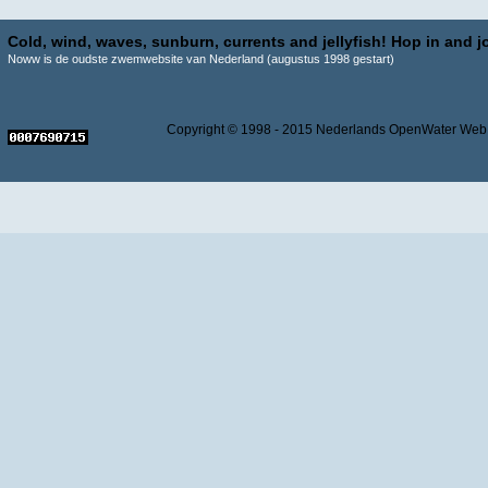
Cold, wind, waves, sunburn, currents and jellyfish! Hop in and jo
Noww is de oudste zwemwebsite van Nederland (augustus 1998 gestart)
Copyright © 1998 - 2015 Nederlands OpenWater