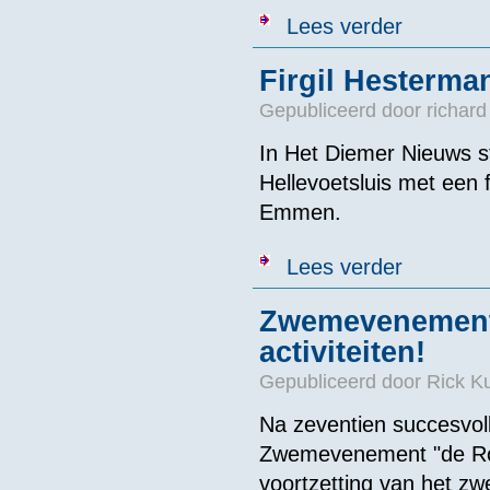
over Weertman 
Lees verder
Firgil Hesterm
Gepubliceerd door
richard
In Het Diemer Nieuws s
Hellevoetsluis met een
Emmen.
over Firgil H
Lees verder
Zwemevenement 
activiteiten!
Gepubliceerd door
Rick K
Na zeventien succesvolle
Zwemevenement "de Rod
voortzetting van het z