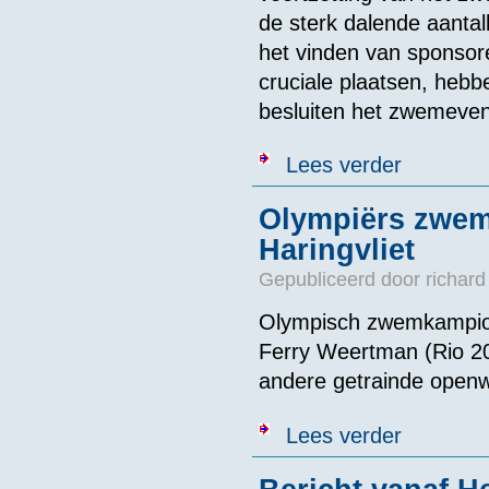
de sterk dalende aantal
het vinden van sponsore
cruciale plaatsen, hebb
besluiten het zwemeven
over Zwemevene
Lees verder
Olympiërs zwem
Haringvliet
Gepubliceerd door
richard
Olympisch zwemkampioe
Ferry Weertman (Rio 2
andere getrainde openw
over Olympiër
Lees verder