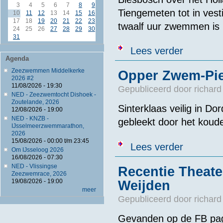
3
4
5
6
7
8
9
Tiengemeten tot in vest
10
11
12
13
14
15
16
17
18
19
20
21
22
23
twaalf uur zwemmen is h
24
25
26
27
28
29
30
31
over Van Werk
Lees verder
Agenda
Zeezwemmen Middelkerke
Opper Zwem-Piet
2026 #2
11/08/2026 - 19:30
Gepubliceerd door
richard
NED - Zeezwemtocht Dishoek -
Zoutelande, 2026
Sinterklaas veilig in Do
12/08/2026 - 19:00
NED - KNZB -
gebleekt door het koude
IJsselmeerzwemmarathon,
2026
15/08/2026 -
00:00
t/m
23:45
over Opper Zw
Lees verder
Om IJsseloog 2026
16/08/2026 - 07:30
NED - Vlissingse
Recentie Theat
Zeezwemrace, 2026
19/08/2026 - 19:00
Weijden
meer
Gepubliceerd door
richard
Gevanden op de FB pa