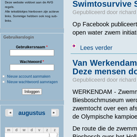
Swimtosurvive 
Deze website voldoet aan de AVG
regels.
Gepubliceerd door
richard
Alle tekstblokjes hierboven zijn actieve
links. Sommige hebben ook nog sub-
links.
Op Facebook publiceer
open water zwem initiat
Gebruikerslogin
over Swimtosu
Lees verder
Gebruikersnaam
*
Van Werkendam 
Wachtwoord
*
Deze mensen do
Nieuw account aanmaken
Gepubliceerd door
richard
Nieuw wachtwoord aanvragen
WERKENDAM - Zwemmen 
Biesboschmuseum werd 
zwemtocht over een afs
augustus
«
»
de Olympische kampioe
De route die de zwemme
m
d
w
d
v
z
z
1
2
Biesbosch over het Holl