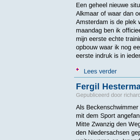
Een geheel nieuwe situa
Alkmaar of waar dan o
Amsterdam is de plek 
maandag ben ik officie
mijn eerste echte train
opbouw waar ik nog ee
eerste indruk is in iede
over Lars Bot
Lees verder
Fergil Hesterma
Gepubliceerd door
richar
Als Beckenschwimmer ha
mit dem Sport angefan
Mitte Zwanzig den We
den Niedersachsen gep