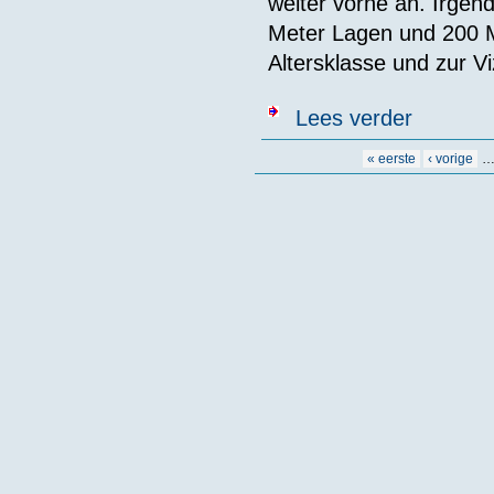
weiter vorne an. Irgen
Meter Lagen und 200 Me
Altersklasse und zur V
over Fergil H
Lees verder
Pagina's
« eerste
‹ vorige