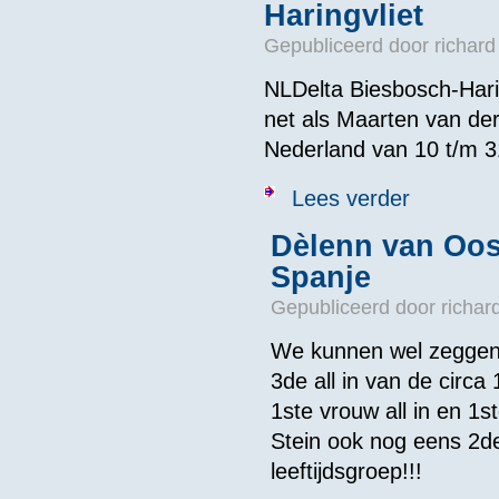
Haringvliet
Gepubliceerd door
richard
NLDelta Biesbosch-Harin
net als Maarten van de
Nederland van 10 t/m 3
over Maarten v
Lees verder
Dèlenn van Oos
Spanje
Gepubliceerd door
richar
We kunnen wel zeggen 
3de all in van de cir
1ste vrouw all in en 1s
Stein ook nog eens 2de
leeftijdsgroep!!!