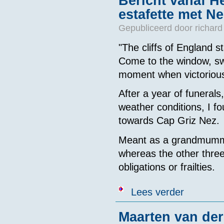
Bericht vanaf H
estafette met N
Gepubliceerd door
richard
"The cliffs of England s
Come to the window, swe
moment when victorious
After a year of funerals
weather conditions, I f
towards Cap Griz Nez.
Meant as a grandmummy 
whereas the other three
obligations or frailties.
over Bericht v
Lees verder
Maarten van der