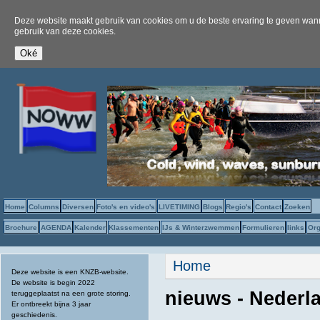
Deze website maakt gebruik van cookies om u de beste ervaring te geven wanne
gebruik van deze cookies.
Home
Columns
Diversen
Foto's en video's
LIVETIMING
Blogs
Regio's
Contact
Zoeken
Brochure
AGENDA
Kalender
Klassementen
IJs & Winterzwemmen
Formulieren
links
Org
U bent hier
Home
Deze website is een KNZB-website.
De website is begin 2022
nieuws - Nederl
teruggeplaatst na een grote storing.
Er ontbreekt bijna 3 jaar
geschiedenis.