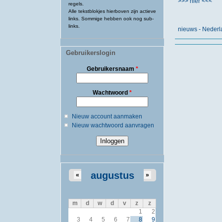
>>> hier <<<
regels.
Alle tekstblokjes hierboven zijn actieve
links. Sommige hebben ook nog sub-
links.
nieuws - Neder
Gebruikerslogin
Gebruikersnaam
*
Wachtwoord
*
Nieuw account aanmaken
Nieuw wachtwoord aanvragen
augustus
«
»
m
d
w
d
v
z
z
1
2
3
4
5
6
7
8
9