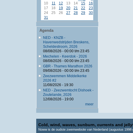
10
11
12
13
14
15
16
17
18
19
20
21
22
23
24
25
26
27
28
29
30
31
Agenda
NED - KNZB -
Havenwedstrijden Breskens,
Scheldestroom, 2026
08/08/2026 -
00:00
t/m
23:45
Mechelen - Keerdok - 2026
08/08/2026 -
00:00
t/m
23:45
GBR - Thames Marathon 2026
09/08/2026 -
00:00
t/m
23:45
Zeezwemmen Middelkerke
2026 #2
11/08/2026 - 19:30
NED - Zeezwemtocht Dishoek -
Zoutelande, 2026
12/08/2026 - 19:00
meer
Cold, wind, waves, sunburn, currents and jellyf
Noww is de oudste zwemwebsite van Nederland (augustus 1998 g