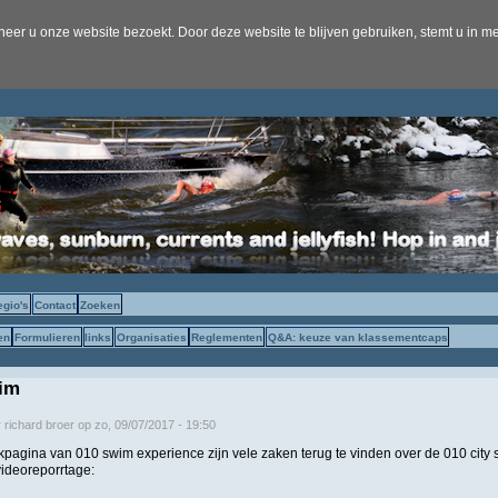
er u onze website bezoekt. Door deze website te blijven gebruiken, stemt u in me
egio's
Contact
Zoeken
en
Formulieren
links
Organisaties
Reglementen
Q&A: keuze van klassementcaps
wim
r
richard broer
op
zo, 09/07/2017 - 19:50
pagina van 010 swim experience zijn vele zaken terug te vinden over de 010 city s
ideoreporrtage: