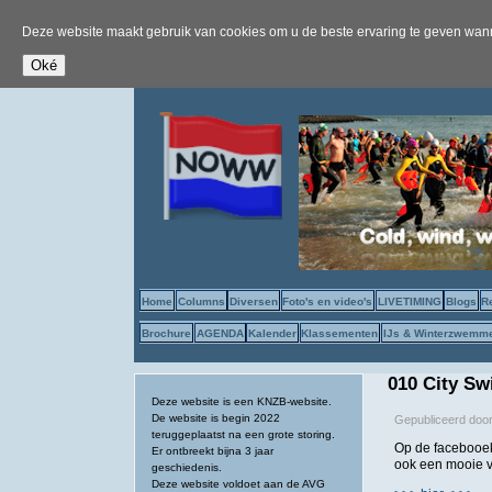
Deze website maakt gebruik van cookies om u de beste ervaring te geven wanne
Home
Columns
Diversen
Foto's en video's
LIVETIMING
Blogs
R
Brochure
AGENDA
Kalender
Klassementen
IJs & Winterzwemm
010 City S
Deze website is een KNZB-website.
De website is begin 2022
Gepubliceerd doo
teruggeplaatst na een grote storing.
Op de facebooek
Er ontbreekt bijna 3 jaar
ook een mooie v
geschiedenis.
Deze website voldoet aan de AVG