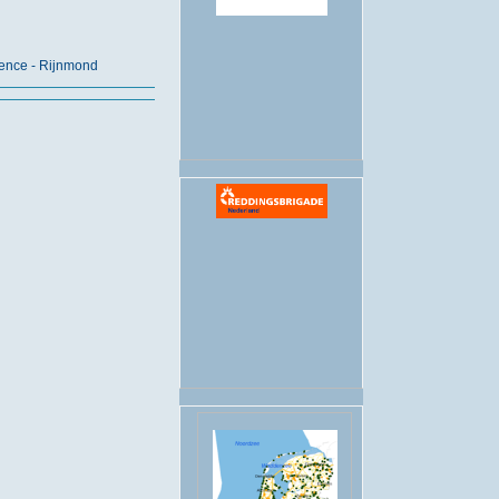
.
ence - Rijnmond