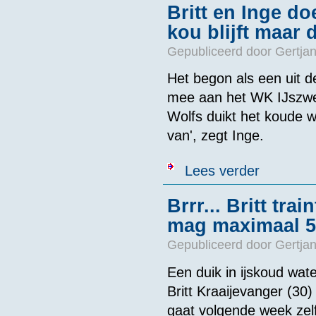
Britt en Inge 
kou blijft maar 
Gepubliceerd door
Gertjan
Het begon als een uit d
mee aan het WK IJszwe
Wolfs duikt het koude wa
van', zegt Inge.
over Britt en 
Lees verder
Brrr... Britt tr
mag maximaal 5 
Gepubliceerd door
Gertjan
Een duik in ijskoud wat
Britt Kraaijevanger (30
gaat volgende week zel