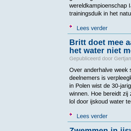
wereldkampioenschap I
trainingsduik in het natu
over Brrr... B
Lees verder
Britt doet mee 
het water niet m
Gepubliceerd door
Gertjan
Over anderhalve week s
deelnemers is verpleegk
in Polen wist de 30-jar
winnen. Hoe bereidt zij
lol door ijskoud water t
over Britt doe
Lees verder
Zwemmen in ijsw