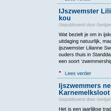
IJszwemster Lili
kou
Gepubliceerd door
Gertjan
Wat bezielt je om in i
uitdaging natuurlijk, ma
ijszwemster Lilianne Swe
ouders thuis in Standda
een soort ‘zwemmershig
over IJszwemst
Lees verder
Ijszwemmers nem
Karnemelksloot
Gepubliceerd door
Gertjan
Het is een jaarlijkse tr