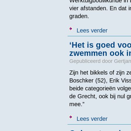
Werktuigbouwkunde in 
vier afstanden. En dat
graden.
over In water
Lees verder
‘Het is goed vo
zwemmen ook in
Gepubliceerd door
Gertjan
Zijn het bikkels of zi
Boschker (52), Erik Viss
beide categorieën volg
de Grecht, ook bij nul g
mee.”
over ‘Het is 
Lees verder