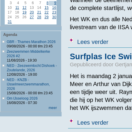
3
4
5
6
7
8
9
de complete startlijst, 
10
11
12
13
14
15
16
17
18
19
20
21
22
23
24
25
26
27
28
29
30
Het WK en dus alle Ned
31
livestream van de IISA 
Agenda
over TEAM IIS
Lees verder
GBR - Thames Marathon 2026
09/08/2026 -
00:00
t/m
23:45
Zeezwemmen Middelkerke
Surfplas Ice S
2026 #2
11/08/2026 - 19:30
Gepubliceerd door
Gertjan
NED - Zeezwemtocht Dishoek -
Zoutelande, 2026
12/08/2026 - 19:00
Het is maandag 2 janua
NED - KNZB -
Meer en Arthur van Dijk
IJsselmeerzwemmarathon,
2026
een tijdje weer uit. Ra
15/08/2026 -
00:00
t/m
23:45
Om IJsseloog 2026
die hij op het WK volg
16/08/2026 - 07:30
het WK ijszwemmen dat 
meer
over Surfplas
Lees verder