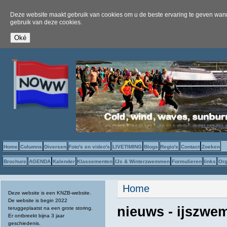
Deze website maakt gebruik van cookies om u de beste ervaring te geven wanne
gebruik van deze cookies.
Home
Columns
Diversen
Foto's en video's
LIVETIMING
Blogs
Regio's
Contact
Zoeken
Brochure
AGENDA
Kalender
Klassementen
IJs & Winterzwemmen
Formulieren
links
Org
U bent hier
Home
Deze website is een KNZB-website.
De website is begin 2022
nieuws - ijszw
teruggeplaatst na een grote storing.
Er ontbreekt bijna 3 jaar
geschiedenis.