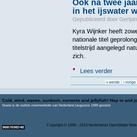
Ook na twee jaar
in het ijswater 
Gepubliceerd door
Gertjan
Kyra Wijnker heeft zow
nationale titel geprolon
titelstrijd aangelegd na
zich.
over Ook na twe
Lees verder
Pagina's
« eerste
‹ vorige
Cold, wind, waves, sunburn, currents and jellyfish! Hop in and jo
Noww is de oudste zwemwebsite van Nederland (augustus 1998 gestart)
Copyright © 1998 - 2015 Nederlands OpenWater