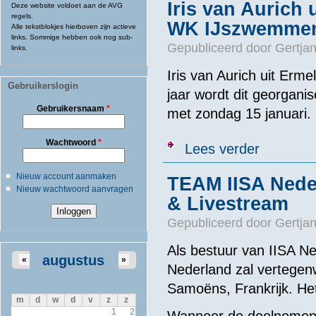
Iris van Aurich
Deze website voldoet aan de AVG
regels.
WK IJszwemme
Alle tekstblokjes hierboven zijn actieve
links. Sommige hebben ook nog sub-
Gepubliceerd door
Gertjan
links.
Iris van Aurich uit Er
Gebruikerslogin
jaar wordt dit georgani
Gebruikersnaam
*
met zondag 15 januari.
Wachtwoord
*
over Iris van
Lees verder
Nieuw account aanmaken
TEAM IISA Nede
Nieuw wachtwoord aanvragen
& Livestream
Gepubliceerd door
Gertjan
Als bestuur van IISA N
augustus
«
»
Nederland zal vertegen
Samoëns, Frankrijk. Het
m
d
w
d
v
z
z
1
2
Wanneer de deelnemende