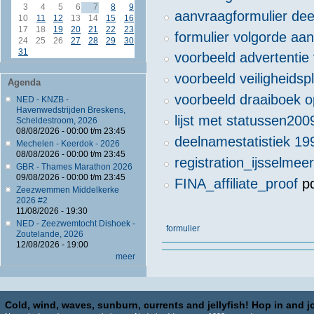
3
4
5
6
7
8
9
aanvraagformulier de
10
11
12
13
14
15
16
17
18
19
20
21
22
23
formulier volgorde aa
24
25
26
27
28
29
30
31
voorbeeld advertentie
voorbeeld veiligheidsp
Agenda
voorbeeld draaiboek o
NED - KNZB -
Havenwedstrijden Breskens,
lijst met statussen200
Scheldestroom, 2026
08/08/2026 -
00:00
t/m
23:45
deelnamestatistiek 19
Mechelen - Keerdok - 2026
08/08/2026 -
00:00
t/m
23:45
registration_ijsselmee
GBR - Thames Marathon 2026
09/08/2026 -
00:00
t/m
23:45
FINA_affiliate_proof
pd
Zeezwemmen Middelkerke
2026 #2
11/08/2026 - 19:30
NED - Zeezwemtocht Dishoek -
formulier
Zoutelande, 2026
12/08/2026 - 19:00
meer
Cold, wind, waves, sunburn, currents and jellyfish! Hop in and jo