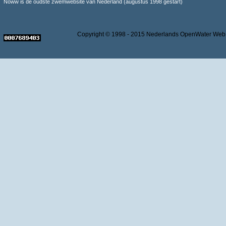
Noww is de oudste zwemwebsite van Nederland (augustus 1998 gestart)
Copyright © 1998 - 2015 Nederlands OpenWater