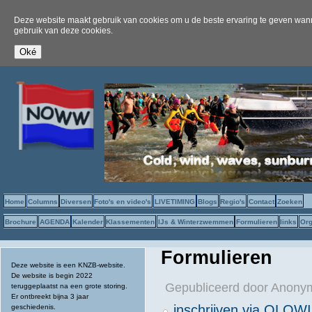
Deze website maakt gebruik van cookies om u de beste ervaring te geven wanne
gebruik van deze cookies.
Home
Columns
Diversen
Foto's en video's
LIVETIMING
Blogs
Regio's
Contact
Zoeken
Brochure
AGENDA
Kalender
Klassementen
IJs & Winterzwemmen
Formulieren
links
Org
Formulieren
Deze website is een KNZB-website.
De website is begin 2022
Gepubliceerd door
Anonym
teruggeplaatst na een grote storing.
Er ontbreekt bijna 3 jaar
inschrijven via OLOW
geschiedenis.