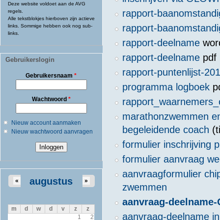
Deze website voldoet aan de AVG
rapport-baanomstand
regels.
Alle tekstblokjes hierboven zijn actieve
rapport-baanomstand
links. Sommige hebben ook nog sub-
links.
rapport-deelname
wor
rapport-deelname
pdf
Gebruikerslogin
rapport-puntenlijst-20
Gebruikersnaam
*
programma logboek
p
Wachtwoord
*
rapport_waarnemers
marathonzwemmen en 
Nieuw account aanmaken
begeleidende coach
(t
Nieuw wachtwoord aanvragen
formulier inschrijving 
formulier aanvraag we
aanvraagformulier chi
augustus
«
»
zwemmen
aanvraag-deelname
m
d
w
d
v
z
z
aanvraag-deelname in 
1
2