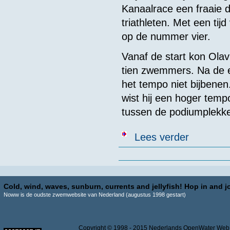
Kanaalrace een fraaie d
triathleten. Met een tij
op de nummer vier.
Vanaf de start kon Ol
tien zwemmers. Na de 
het tempo niet bijbenen
wist hij een hoger temp
tussen de podiumplekke
over Lelysted
Lees verder
Pagina's
Cold, wind, waves, sunburn, currents and jellyfish! Hop in and jo
Noww is de oudste zwemwebsite van Nederland (augustus 1998 gestart)
Copyright © 1998 - 2015 Nederlands OpenWater