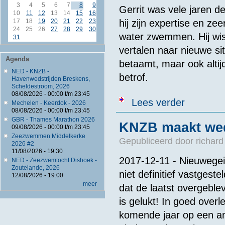
3
4
5
6
7
8
9
Gerrit was vele jaren
10
11
12
13
14
15
16
17
18
19
20
21
22
23
hij zijn expertise en ze
24
25
26
27
28
29
30
water zwemmen. Hij wist
31
vertalen naar nieuwe si
Agenda
betaamt, maar ook altijd
NED - KNZB -
betrof.
Havenwedstrijden Breskens,
Scheldestroom, 2026
08/08/2026 -
00:00
t/m
23:45
over Gerrit Be
Lees verder
Mechelen - Keerdok - 2026
08/08/2026 -
00:00
t/m
23:45
GBR - Thames Marathon 2026
KNZB maakt wed
09/08/2026 -
00:00
t/m
23:45
Zeezwemmen Middelkerke
Gepubliceerd door
richard
2026 #2
11/08/2026 - 19:30
2017-12-11 - Nieuwegei
NED - Zeezwemtocht Dishoek -
Zoutelande, 2026
niet definitief vastges
12/08/2026 - 19:00
meer
dat de laatst overgeble
is gelukt! In goed ove
komende jaar op een an