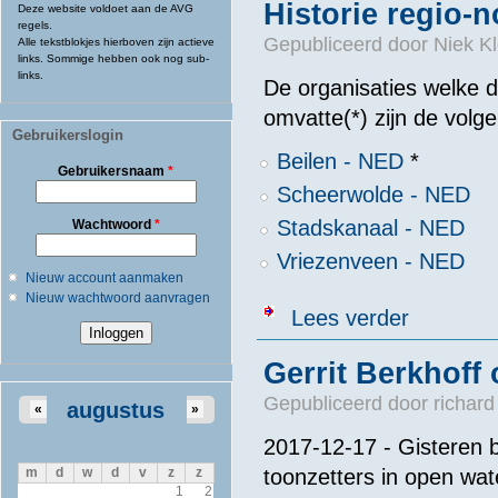
Historie regio-
Deze website voldoet aan de AVG
regels.
Gepubliceerd door
Niek Kl
Alle tekstblokjes hierboven zijn actieve
links. Sommige hebben ook nog sub-
links.
De organisaties welke 
omvatte(*) zijn de volg
Gebruikerslogin
Beilen - NED
*
Gebruikersnaam
*
Scheerwolde - NED
Stadskanaal - NED
Wachtwoord
*
Vriezenveen - NED
Nieuw account aanmaken
Nieuw wachtwoord aanvragen
over Historie 
Lees verder
Gerrit Berkhoff
Gepubliceerd door
richard
augustus
«
»
2017-12-17 - Gisteren b
toonzetters in open wat
m
d
w
d
v
z
z
1
2