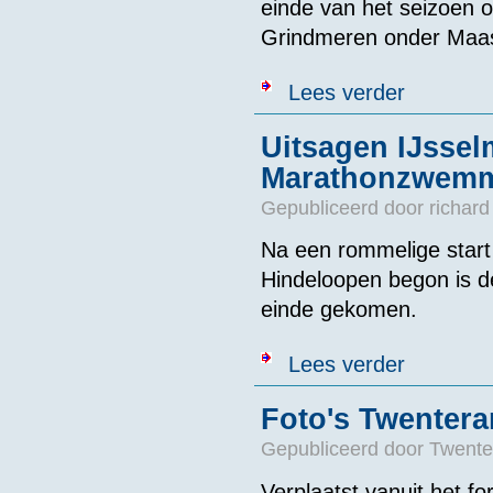
einde van het seizoen o
Grindmeren onder Maast
over KNZB maa
Lees verder
Uitsagen IJsse
Marathonzwemm
Gepubliceerd door
richard
Na een rommelige start v
Hindeloopen begon is 
einde gekomen.
over Uitsage
Lees verder
Foto's Twentera
Gepubliceerd door
Twente
Verplaatst vanuit het f