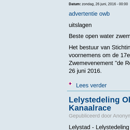
Datum:
zondag, 26 juni, 2016 - 00:00
advertentie owb
uitslagen
Beste open water zwe
Het bestuur van Sticht
voornemens om de 17e e
Zwemevenement "de Rod
26 juni 2016.
over 17e De R
Lees verder
Lelystedeling O
Kanaalrace
Gepubliceerd door
Anonym
Lelystad - Lelystedelin