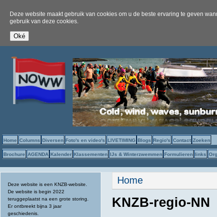
Deze website maakt gebruik van cookies om u de beste ervaring te geven wanne
gebruik van deze cookies.
Home
Columns
Diversen
Foto's en video's
LIVETIMING
Blogs
Regio's
Contact
Zoeken
Brochure
AGENDA
Kalender
Klassementen
IJs & Winterzwemmen
Formulieren
links
Org
U bent hier
Home
Deze website is een KNZB-website.
De website is begin 2022
KNZB-regio-NN
teruggeplaatst na een grote storing.
Er ontbreekt bijna 3 jaar
geschiedenis.