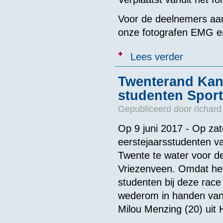
Voor de deelnemers aan
onze fotografen EMG e
over Foto's T
Lees verder
Twenterand Kana
studenten Spor
Gepubliceerd door
richard
Op 9 juni 2017 - Op zat
eerstejaarsstudenten v
Twente te water voor d
Vriezenveen. Omdat het
studenten bij deze rac
wederom in handen van 
Milou Menzing (20) uit