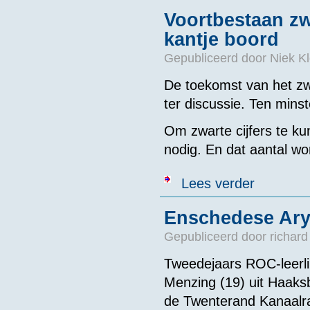
Voortbestaan z
kantje boord
Gepubliceerd door
Niek Kl
De toekomst van het z
ter discussie. Ten minst
Om zwarte cijfers te kun
nodig. En dat aantal wor
over Voortbes
Lees verder
Enschedese Arya
Gepubliceerd door
richard
Tweedejaars ROC-leerli
Menzing (19) uit Haaksb
de Twenterand Kanaalr