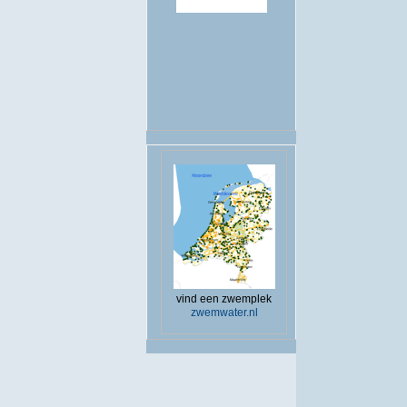
.
vind een zwemplek
zwemwater.nl