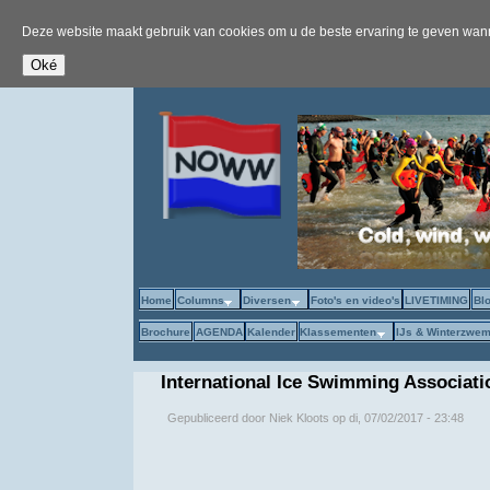
Deze website maakt gebruik van cookies om u de beste ervaring te geven wanne
Home
Columns
Diversen
Foto's en video's
LIVETIMING
Bl
Brochure
AGENDA
Kalender
Klassementen
IJs & Winterzwe
International Ice Swimming Associati
Gepubliceerd door
Niek Kloots
op
di, 07/02/2017 - 23:48