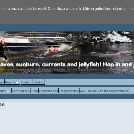
er u onze website bezoekt. Door deze website te blijven gebruiken, stemt u in me
ogs
Regio's
Contact
Zoeken
mmen
Formulieren
links
Organisaties
Reglementen
Q&A: keuze van klassementcaps
on