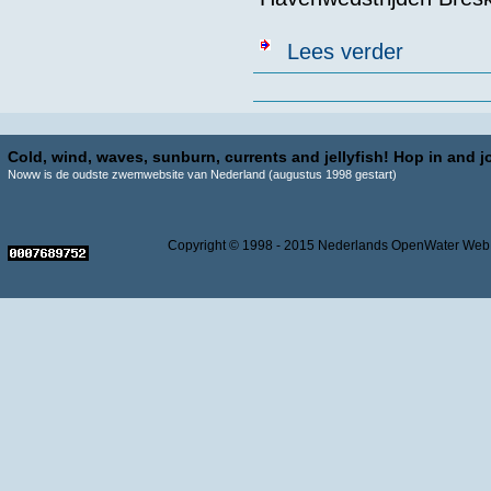
over Havenwed
Lees verder
Pagina's
Cold, wind, waves, sunburn, currents and jellyfish! Hop in and jo
Noww is de oudste zwemwebsite van Nederland (augustus 1998 gestart)
Copyright © 1998 - 2015 Nederlands OpenWater