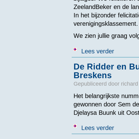
ZeelandBeker en de land
In het bijzonder felicit
verenigingsklassement.
We zien jullie graag vol
over Uitslage
Lees verder
De Ridder en Bu
Breskens
Gepubliceerd door
richard
Het belangrijkste numm
gewonnen door Sem de R
Djelaysa Buunk uit Oos
over De Ridder
Lees verder