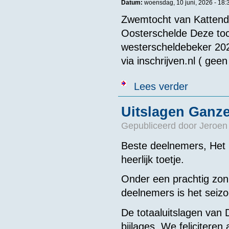
Datum:
woensdag, 10 juni, 2026 - 18:
Zwemtocht van Kattendi
Oosterschelde Deze toch
westerscheldebeker 2027
via inschrijven.nl ( geen
over Zwemtoch
Lees verder
Uitslagen Ganze
Gepubliceerd door
Jeroen
Beste deelnemers, Het
heerlijk toetje.
Onder een prachtig zonn
deelnemers is het seiz
De totaaluitslagen van 
bijlages. We feliciteren