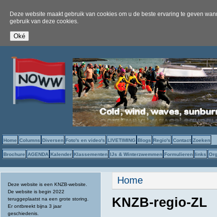
Deze website maakt gebruik van cookies om u de beste ervaring te geven wanne
gebruik van deze cookies.
Home
Columns
Diversen
Foto's en video's
LIVETIMING
Blogs
Regio's
Contact
Zoeken
Brochure
AGENDA
Kalender
Klassementen
IJs & Winterzwemmen
Formulieren
links
Org
U bent hier
Home
Deze website is een KNZB-website.
De website is begin 2022
KNZB-regio-ZL
teruggeplaatst na een grote storing.
Er ontbreekt bijna 3 jaar
geschiedenis.