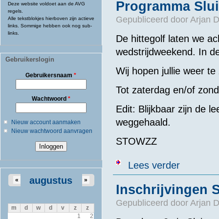
Programma Slui
Deze website voldoet aan de AVG
regels.
Gepubliceerd door
Arjan 
Alle tekstblokjes hierboven zijn actieve
links. Sommige hebben ook nog sub-
links.
De hittegolf laten we a
wedstrijdweekend. In d
Gebruikerslogin
Wij hopen jullie weer te
Gebruikersnaam
*
Tot zaterdag en/of zon
Wachtwoord
*
Edit: Blijkbaar zijn de 
weggehaald.
Nieuw account aanmaken
Nieuw wachtwoord aanvragen
STOWZZ
over Programm
Lees verder
augustus
«
»
Inschrijvingen
Gepubliceerd door
Arjan 
m
d
w
d
v
z
z
1
2