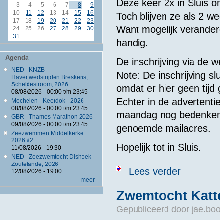
Deze keer 2x in Sluis 
3
4
5
6
7
8
9
10
11
12
13
14
15
16
Toch blijven ze als 2 we
17
18
19
20
21
22
23
Want mogelijk veranderd
24
25
26
27
28
29
30
31
handig.
Agenda
De inschrijving via de 
NED - KNZB -
Note: De inschrijving sl
Havenwedstrijden Breskens,
Scheldestroom, 2026
omdat er hier geen tijd
08/08/2026 -
00:00
t/m
23:45
Echter in de advertenti
Mechelen - Keerdok - 2026
08/08/2026 -
00:00
t/m
23:45
maandag nog bedenken o
GBR - Thames Marathon 2026
09/08/2026 -
00:00
t/m
23:45
genoemde mailadres.
Zeezwemmen Middelkerke
2026 #2
Hopelijk tot in Sluis.
11/08/2026 - 19:30
NED - Zeezwemtocht Dishoek -
Zoutelande, 2026
over Inschrij
Lees verder
12/08/2026 - 19:00
meer
Zwemtocht Katt
Gepubliceerd door
jae.bo