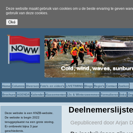
Deze website maakt gebruik van cookies om u de beste ervaring te geven wanne
gebruik van deze cookies.
Home
Columns
Diversen
Foto's en video's
LIVETIMING
Blogs
Regio's
Contact
Zoeken
Brochure
AGENDA
Kalender
Klassementen
IJs & Winterzwemmen
Formulieren
links
Org
Deelnemerslijst
Deze website is een KNZB-website.
De website is begin 2022
Gepubliceerd door
Arjan 
teruggeplaatst na een grote storing.
Er ontbreekt bijna 3 jaar
geschiedenis.