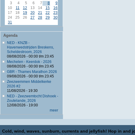
3
4
5
6
7
8
9
10
11
12
13
14
15
16
17
18
19
20
21
22
23
24
25
26
27
28
29
30
31
Agenda
NED - KNZB -
Havenwedstrijden Breskens,
Scheldestroom, 2026
08/08/2026 -
00:00
t/m
23:45
Mechelen - Keerdok - 2026
08/08/2026 -
00:00
t/m
23:45
GBR - Thames Marathon 2026
09/08/2026 -
00:00
t/m
23:45
Zeezwemmen Middelkerke
2026 #2
11/08/2026 - 19:30
NED - Zeezwemtocht Dishoek -
Zoutelande, 2026
12/08/2026 - 19:00
meer
Cold, wind, waves, sunburn, currents and jellyfish! Hop in and jo