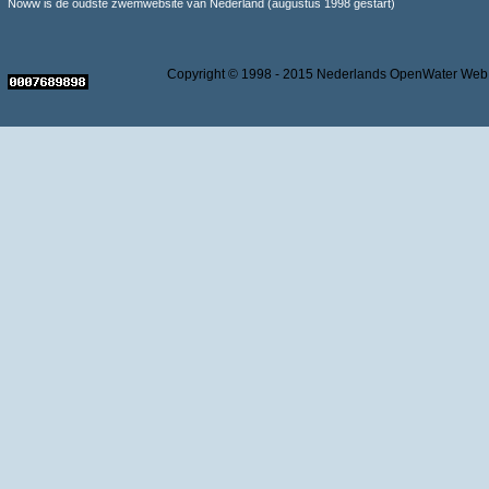
Noww is de oudste zwemwebsite van Nederland (augustus 1998 gestart)
Copyright © 1998 - 2015 Nederlands OpenWater