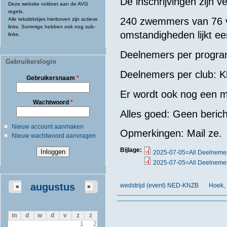
De inschrijvingen zijn v
Deze website voldoet aan de AVG
regels.
240 zwemmers van 76 v
Alle tekstblokjes hierboven zijn actieve
links. Sommige hebben ook nog sub-
omstandigheden lijkt ee
links.
Deelnemers per progra
Gebruikerslogin
Deelnemers per club: K
Gebruikersnaam
*
Er wordt ook nog een m
Wachtwoord
*
Alles goed: Geen berich
Nieuw account aanmaken
Opmerkingen: Mail ze.
Nieuw wachtwoord aanvragen
Bijlage:
2025-07-05=All Deelnemer
2025-07-05=All Deelnemer
augustus
wedstrijd (event) NED-KNZB
Hoek,
«
»
m
d
w
d
v
z
z
1
2