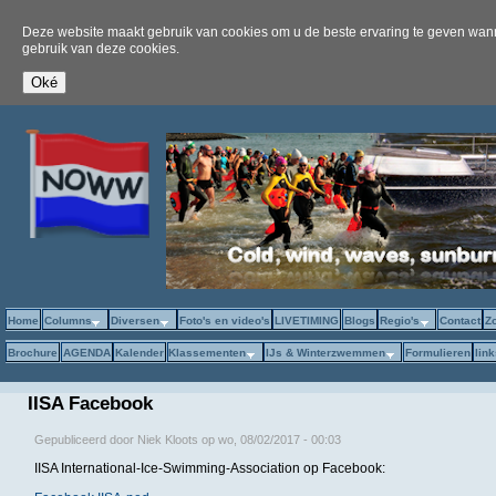
Deze website maakt gebruik van cookies om u de beste ervaring te geven wanne
gebruik van deze cookies.
Home
Columns
Diversen
Foto's en video's
LIVETIMING
Blogs
Regio's
Contact
Z
Brochure
AGENDA
Kalender
Klassementen
IJs & Winterzwemmen
Formulieren
lin
IISA Facebook
Gepubliceerd door
Niek Kloots
op
wo, 08/02/2017 - 00:03
IISA International-Ice-Swimming-Association op Facebook: