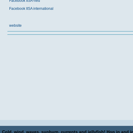
Facebook IISA-ned
Facebook IISA international
website
Cold, wind, waves, sunburn, currents and jellyfish! Hop in and jo