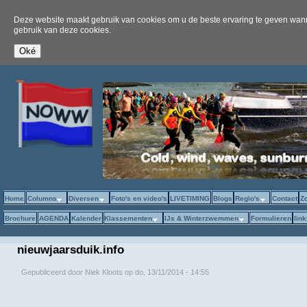
Deze website maakt gebruik van cookies om u de beste ervaring te geven wanne
gebruik van deze cookies.
Home
Columns
Diversen
Foto's en video's
LIVETIMING
Blogs
Regio's
Contact
Z
Brochure
AGENDA
Kalender
Klassementen
IJs & Winterzwemmen
Formulieren
lin
nieuwjaarsduik.info
Gepubliceerd door
Niek Kloots
op
do, 13/11/2014 - 14:55