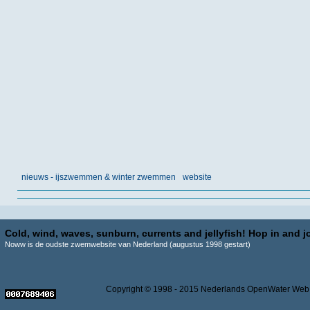
nieuws - ijszwemmen & winter zwemmen
website
Cold, wind, waves, sunburn, currents and jellyfish! Hop in and jo
Noww is de oudste zwemwebsite van Nederland (augustus 1998 gestart)
Copyright © 1998 - 2015 Nederlands OpenWater