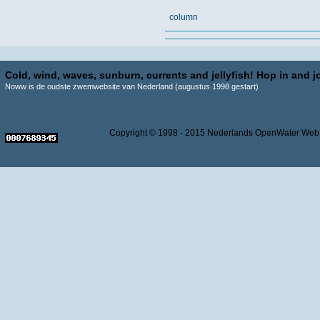
column
Cold, wind, waves, sunburn, currents and jellyfish! Hop in and jo
Noww is de oudste zwemwebsite van Nederland (augustus 1998 gestart)
Copyright © 1998 - 2015 Nederlands OpenWater