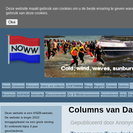
Deze website maakt gebruik van cookies om u de beste ervaring te geven wanne
gebruik van deze cookies.
Home
Columns
Diversen
Foto's en video's
LIVETIMING
Blogs
Regio's
Contact
Zoeken
Brochure
AGENDA
Kalender
Klassementen
IJs & Winterzwemmen
Formulieren
links
Org
Columns van Da
Deze website is een KNZB-website.
De website is begin 2022
Gepubliceerd door
Anonym
teruggeplaatst na een grote storing.
Er ontbreekt bijna 3 jaar
geschiedenis.