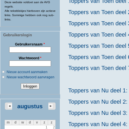
Toppers van Toen deel 
Deze website voldoet aan de AVG
regels.
Toppers van Toen deel 
Alle tekstblokjes hierboven zijn actieve
links. Sommige hebben ook nog sub-
links.
Toppers van Toen deel 
Toppers van Toen deel 4
Gebruikerslogin
Gebruikersnaam
*
Toppers van Toen deel 
Toppers van Toen deel 
Wachtwoord
*
Toppers van Toen deel 
Nieuw account aanmaken
Nieuw wachtwoord aanvragen
Toppers van Nu deel 1:
Toppers van Nu deel 2:
augustus
«
»
Toppers van Nu deel 3:
m
d
w
d
v
z
z
Toppers van Nu deel 4: 
1
2