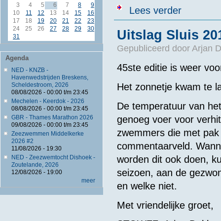
3
4
5
6
7
8
9
over Uitslage
Lees verder
10
11
12
13
14
15
16
17
18
19
20
21
22
23
24
25
26
27
28
29
30
Uitslag Sluis 20
31
Gepubliceerd door
Arjan 
Agenda
45ste editie is weer voor
NED - KNZB -
Havenwedstrijden Breskens,
Het zonnetje kwam te la
Scheldestroom, 2026
08/08/2026 -
00:00
t/m
23:45
Mechelen - Keerdok - 2026
De temperatuur van het
08/08/2026 -
00:00
t/m
23:45
genoeg voer voor verhi
GBR - Thames Marathon 2026
09/08/2026 -
00:00
t/m
23:45
zwemmers die met pak 
Zeezwemmen Middelkerke
2026 #2
commentaarveld. Wannee
11/08/2026 - 19:30
worden dit ook doen, ku
NED - Zeezwemtocht Dishoek -
Zoutelande, 2026
seizoen, aan de gezwo
12/08/2026 - 19:00
meer
en welke niet.
Met vriendelijke groet,