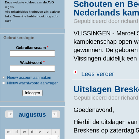
Schouten en Be
Deze website voldoet aan de AVG
regels.
Nederlands kam
Alle tekstblokjes hierboven zijn actieve
links. Sommige hebben ook nog sub-
Gepubliceerd door
richard
links.
VLISSINGEN - Marcel S
Gebruikerslogin
kampioenschap open wat
Gebruikersnaam
*
gewonnen. De geboren N
Vlissingen duidelijk een
Wachtwoord
*
over Schouten
Lees verder
Nieuw account aanmaken
Nieuw wachtwoord aanvragen
Uitslagen Bresk
Gepubliceerd door
richard
Goedenavond,
augustus
«
»
Hierbij de uitslagen v
Breskens op zaterdag 5
m
d
w
d
v
z
z
1
2