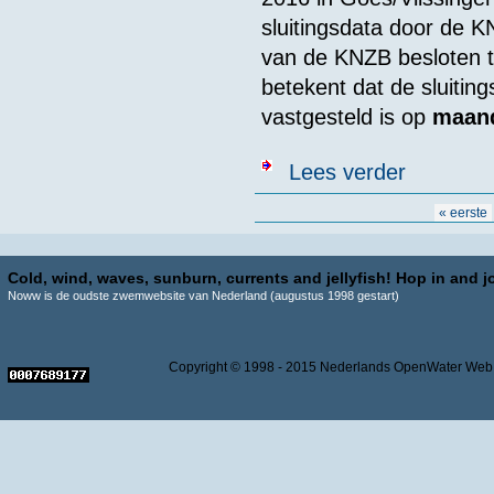
sluitingsdata door de 
van de KNZB besloten t
betekent dat de sluiti
vastgesteld is op
maand
over Inschrijv
Lees verder
Pagina's
« eerste
Cold, wind, waves, sunburn, currents and jellyfish! Hop in and jo
Noww is de oudste zwemwebsite van Nederland (augustus 1998 gestart)
Copyright © 1998 - 2015 Nederlands OpenWater