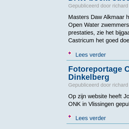
Gepubliceerd door
richard
Masters Daw Alkmaar he
Open Water zwemmers 
prestaties, zie het bijg
Castricum het goed doet
over DAW boe
Lees verder
Fotoreportage O
Dinkelberg
Gepubliceerd door
richard
Op zijn website heeft Jo
ONK in Vlissingen gepub
over Fotorepor
Lees verder