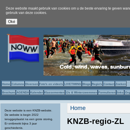
Deze website maakt gebruik van cookies om u de beste ervaring te geven wanne
gebruik van deze cookies.
Home
Columns
Diversen
Foto's en video's
LIVETIMING
Blogs
Regio's
Contact
Zoeken
Brochure
AGENDA
Kalender
Klassementen
IJs & Winterzwemmen
Formulieren
links
Org
U bent hier
Home
Deze website is een KNZB-website.
De website is begin 2022
KNZB-regio-ZL
teruggeplaatst na een grote storing.
Er ontbreekt bijna 3 jaar
geschiedenis.