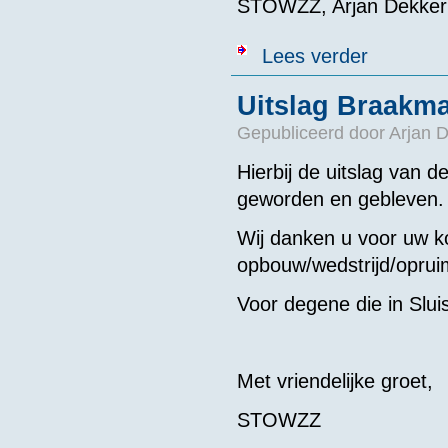
STOWZZ, Arjan Dekker
over Uitslag S
Lees verder
Uitslag Braakm
Gepubliceerd door
Arjan 
Hierbij de uitslag van
geworden en gebleven.
Wij danken u voor uw ko
opbouw/wedstrijd/oprui
Voor degene die in Slu
Met vriendelijke groet,
STOWZZ