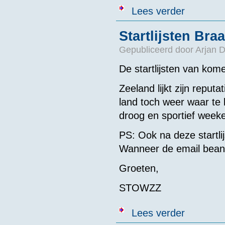
over Uitslag 
Lees verder
Startlijsten Br
Gepubliceerd door
Arjan 
De startlijsten van ko
Zeeland lijkt zijn reput
land toch weer waar te
droog en sportief week
PS: Ook na deze startli
Wanneer de email beant
Groeten,
STOWZZ
over Startlijs
Lees verder