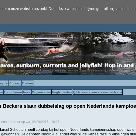
er u onze website bezoekt. Door deze website te blijven gebruiken, stemt u in me
egio's
Contact
Zoeken
en
Formulieren
links
Organisaties
Reglementen
Q&A: keuze van klassementcaps
n Beckers slaan dubbelslag op open Nederlands kampio
r
richard broer
op
wo, 06/09/2017 - 20:26
arcel Schouten heeft zondag bij het open Nederlands kampioenschap open water
er gewonnen. De geboren Noord-Hollander was bij de Kanaalrace in Vlissingen duid