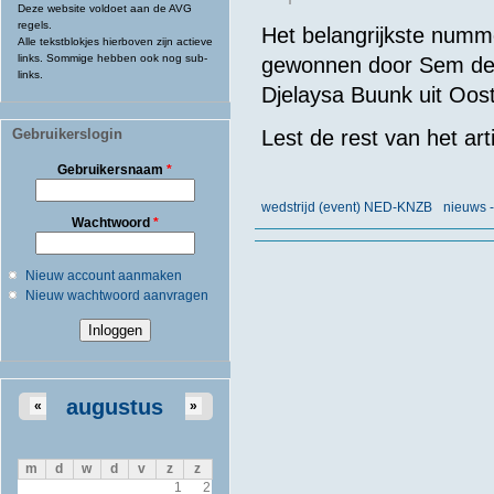
Deze website voldoet aan de AVG
regels.
Het belangrijkste numm
Alle tekstblokjes hierboven zijn actieve
links. Sommige hebben ook nog sub-
gewonnen door Sem de R
links.
Djelaysa Buunk uit Oos
Gebruikerslogin
Lest de rest van het art
Gebruikersnaam
*
wedstrijd (event) NED-KNZB
nieuws 
Wachtwoord
*
Nieuw account aanmaken
Nieuw wachtwoord aanvragen
augustus
«
»
m
d
w
d
v
z
z
1
2