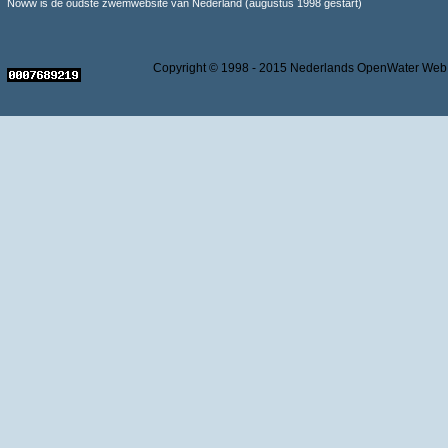
Noww is de oudste zwemwebsite van Nederland (augustus 1998 gestart)
Copyright © 1998 - 2015 Nederlands OpenWater