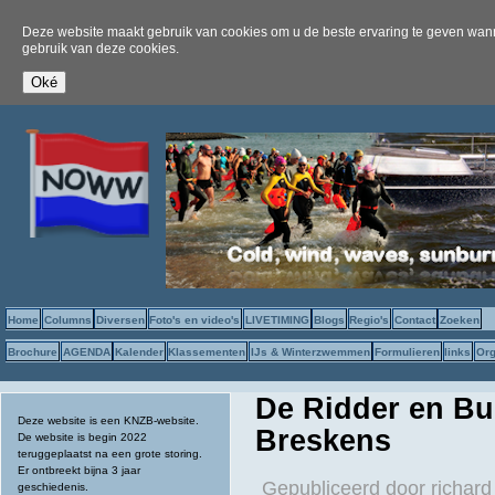
Deze website maakt gebruik van cookies om u de beste ervaring te geven wanne
gebruik van deze cookies.
Home
Columns
Diversen
Foto's en video's
LIVETIMING
Blogs
Regio's
Contact
Zoeken
Brochure
AGENDA
Kalender
Klassementen
IJs & Winterzwemmen
Formulieren
links
Org
De Ridder en Bu
Deze website is een KNZB-website.
Breskens
De website is begin 2022
teruggeplaatst na een grote storing.
Er ontbreekt bijna 3 jaar
Gepubliceerd door
richard
geschiedenis.