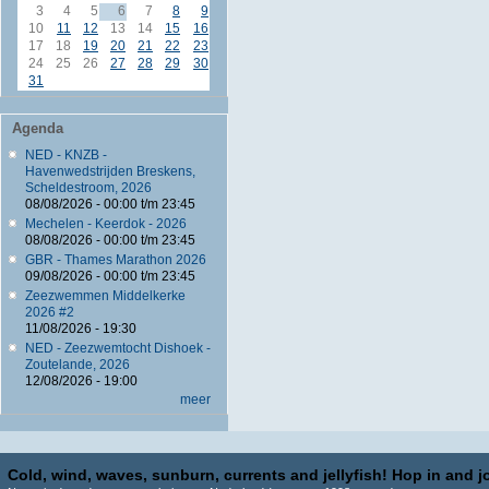
3
4
5
6
7
8
9
10
11
12
13
14
15
16
17
18
19
20
21
22
23
24
25
26
27
28
29
30
31
Agenda
NED - KNZB -
Havenwedstrijden Breskens,
Scheldestroom, 2026
08/08/2026 -
00:00
t/m
23:45
Mechelen - Keerdok - 2026
08/08/2026 -
00:00
t/m
23:45
GBR - Thames Marathon 2026
09/08/2026 -
00:00
t/m
23:45
Zeezwemmen Middelkerke
2026 #2
11/08/2026 - 19:30
NED - Zeezwemtocht Dishoek -
Zoutelande, 2026
12/08/2026 - 19:00
meer
Cold, wind, waves, sunburn, currents and jellyfish! Hop in and jo