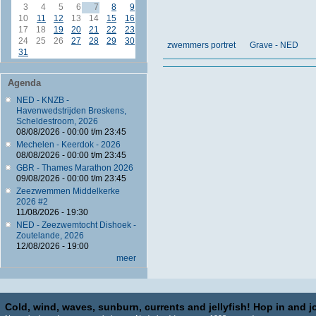
3
4
5
6
7
8
9
10
11
12
13
14
15
16
17
18
19
20
21
22
23
24
25
26
27
28
29
30
zwemmers portret
Grave - NED
31
Agenda
NED - KNZB -
Havenwedstrijden Breskens,
Scheldestroom, 2026
08/08/2026 -
00:00
t/m
23:45
Mechelen - Keerdok - 2026
08/08/2026 -
00:00
t/m
23:45
GBR - Thames Marathon 2026
09/08/2026 -
00:00
t/m
23:45
Zeezwemmen Middelkerke
2026 #2
11/08/2026 - 19:30
NED - Zeezwemtocht Dishoek -
Zoutelande, 2026
12/08/2026 - 19:00
meer
Cold, wind, waves, sunburn, currents and jellyfish! Hop in and jo