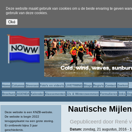
Deze website maakt gebruik van cookies om u de beste ervaring te geven wanne
gebruik van deze cookies.
Home
Columns
Diversen
Foto's en video's
LIVETIMING
Blogs
Regio's
Contact
Zoeken
Brochure
AGENDA
Kalender
Klassementen
IJs & Winterzwemmen
Formulieren
links
Org
Nautische Mijlen
Deze website is een KNZB-website.
De website is begin 2022
Gepubliceerd door
René v
teruggeplaatst na een grote storing.
Er ontbreekt bijna 3 jaar
Datum:
zondag, 21 augustus, 2016 -
1
geschiedenis.