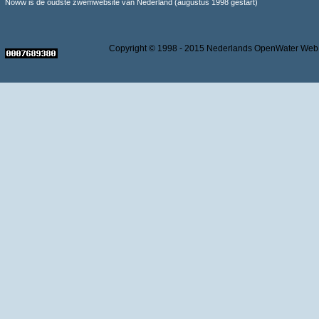
Noww is de oudste zwemwebsite van Nederland (augustus 1998 gestart)
Copyright © 1998 - 2015 Nederlands OpenWater