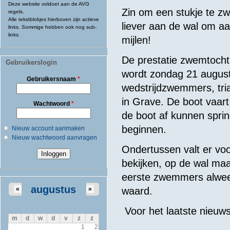
Deze website voldoet aan de AVG
Zin om een stukje te z
regels.
Alle tekstblokjes hierboven zijn actieve
liever aan de wal om aa
links. Sommige hebben ook nog sub-
links.
mijlen!
De prestatie zwemtocht 
Gebruikerslogin
wordt zondag 21 augus
Gebruikersnaam
*
wedstrijdzwemmers, tri
in Grave. De boot vaar
Wachtwoord
*
de boot af kunnen spri
beginnen.
Nieuw account aanmaken
Nieuw wachtwoord aanvragen
Ondertussen valt er voo
bekijken, op de wal maa
eerste zwemmers alweer
augustus
«
»
waard.
Voor het laatste nieuws
m
d
w
d
v
z
z
1
2