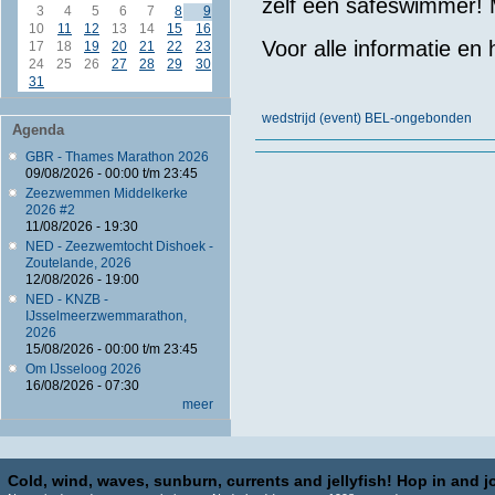
zelf een safeswimmer! M
3
4
5
6
7
8
9
10
11
12
13
14
15
16
Voor alle informatie en 
17
18
19
20
21
22
23
24
25
26
27
28
29
30
31
wedstrijd (event) BEL-ongebonden
Agenda
GBR - Thames Marathon 2026
09/08/2026 -
00:00
t/m
23:45
Zeezwemmen Middelkerke
2026 #2
11/08/2026 - 19:30
NED - Zeezwemtocht Dishoek -
Zoutelande, 2026
12/08/2026 - 19:00
NED - KNZB -
IJsselmeerzwemmarathon,
2026
15/08/2026 -
00:00
t/m
23:45
Om IJsseloog 2026
16/08/2026 - 07:30
meer
Cold, wind, waves, sunburn, currents and jellyfish! Hop in and jo