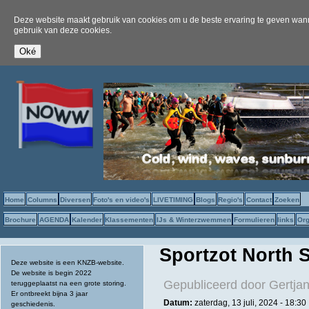
Deze website maakt gebruik van cookies om u de beste ervaring te geven wanne
gebruik van deze cookies.
Home
Columns
Diversen
Foto's en video's
LIVETIMING
Blogs
Regio's
Contact
Zoeken
Brochure
AGENDA
Kalender
Klassementen
IJs & Winterzwemmen
Formulieren
links
Org
Sportzot North 
Deze website is een KNZB-website.
De website is begin 2022
Gepubliceerd door
Gertjan
teruggeplaatst na een grote storing.
Er ontbreekt bijna 3 jaar
Datum:
zaterdag, 13 juli, 2024 - 18:30
geschiedenis.