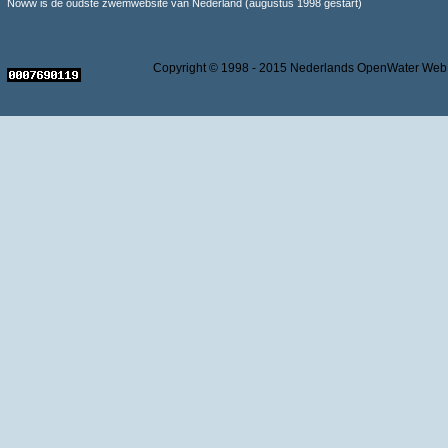
Noww is de oudste zwemwebsite van Nederland (augustus 1998 gestart)
Copyright © 1998 - 2015 Nederlands OpenWater