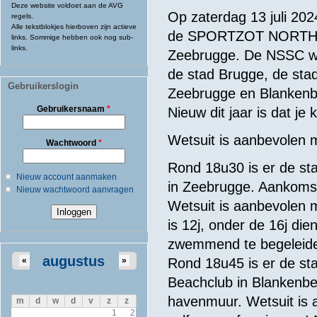
Deze website voldoet aan de AVG
Op zaterdag 13 juli 2024
regels.
Alle tekstblokjes hierboven zijn actieve
de SPORTZOT NORTH 
links. Sommige hebben ook nog sub-
links.
Zeebrugge. De NSSC wo
de stad Brugge, de sta
Gebruikerslogin
Zeebrugge en Blankenb
Gebruikersnaam
*
Nieuw dit jaar is dat j
Wetsuit
is
aanbevolen
m
Wachtwoord
*
Rond 18u30 is er de st
Nieuw account aanmaken
in Zeebrugge. Aankomst
Nieuw wachtwoord aanvragen
Wetsuit
is
aanbevolen
m
is 12j,
onder
de 16j
dien
zwemmend
te
begeleid
augustus
«
»
Rond 18u45 is er de sta
Beachclub in Blankenbe
havenmuur. Wetsuit is 
m
d
w
d
v
z
z
1
2