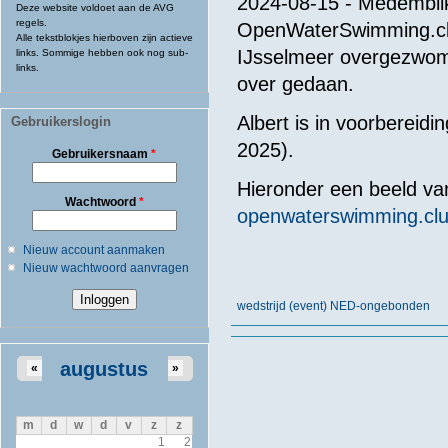
2024-08-15 - Medemblik
Deze website voldoet aan de AVG
regels.
OpenWaterSwimming.club
Alle tekstblokjes hierboven zijn actieve
IJsselmeer overgezwomme
links. Sommige hebben ook nog sub-
links.
over gedaan.
Albert is in voorbereid
Gebruikerslogin
2025).
Gebruikersnaam
*
Hieronder een beeld va
Wachtwoord
*
openwaterswimming.cl
Nieuw account aanmaken
Nieuw wachtwoord aanvragen
wedstrijd (event) NED-ongebonden
augustus
«
»
m
d
w
d
v
z
z
1
2