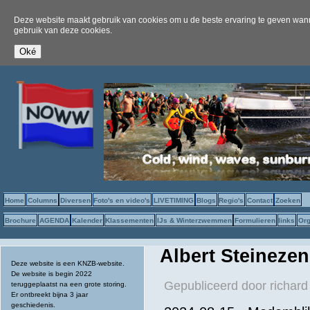
Deze website maakt gebruik van cookies om u de beste ervaring te geven wanne
gebruik van deze cookies.
Home
Columns
Diversen
Foto's en video's
LIVETIMING
Blogs
Regio's
Contact
Zoeken
Brochure
AGENDA
Kalender
Klassementen
IJs & Winterzwemmen
Formulieren
links
Org
Albert Steineze
Deze website is een KNZB-website.
De website is begin 2022
Gepubliceerd door
richard
teruggeplaatst na een grote storing.
Er ontbreekt bijna 3 jaar
geschiedenis.