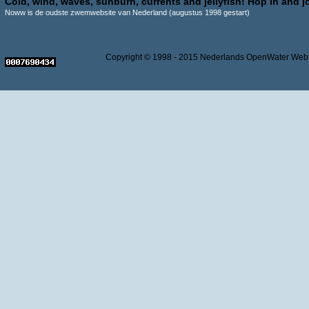
Cold, wind, waves, sunburn, currents and jellyfish! Hop in and jo
Noww is de oudste zwemwebsite van Nederland (augustus 1998 gestart)
Copyright © 1998 - 2015 Nederlands OpenWater