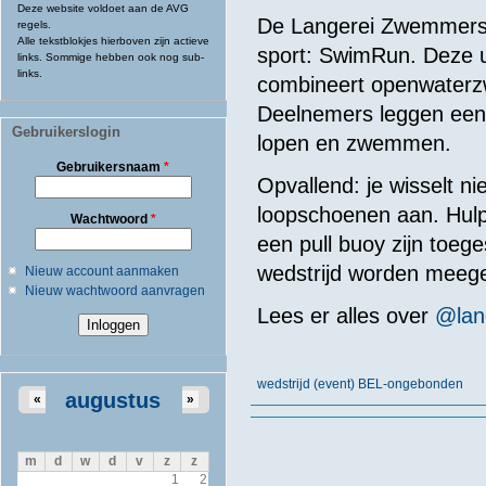
Deze website voldoet aan de AVG
De Langerei Zwemmers i
regels.
Alle tekstblokjes hierboven zijn actieve
sport: SwimRun. Deze ui
links. Sommige hebben ook nog sub-
links.
combineert openwaterz
Deelnemers leggen een 
Gebruikerslogin
lopen en zwemmen.
Gebruikersnaam
*
Opvallend: je wisselt n
loopschoenen aan. Hulp
Wachtwoord
*
een pull buoy zijn toe
wedstrijd worden mee
Nieuw account aanmaken
Nieuw wachtwoord aanvragen
Lees er alles over
@lan
wedstrijd (event) BEL-ongebonden
augustus
«
»
m
d
w
d
v
z
z
1
2