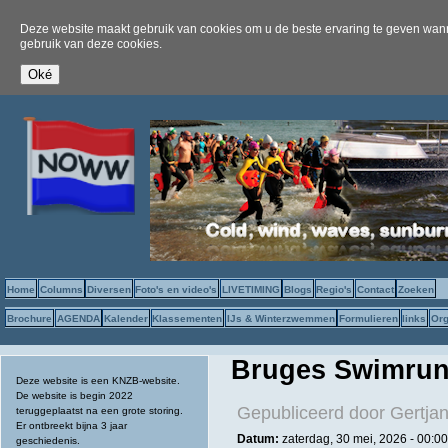
Deze website maakt gebruik van cookies om u de beste ervaring te geven wanne
gebruik van deze cookies.
Home
Columns
Diversen
Foto's en video's
LIVETIMING
Blogs
Regio's
Contact
Zoeken
Brochure
AGENDA
Kalender
Klassementen
IJs & Winterzwemmen
Formulieren
links
Org
Bruges Swimrun
Deze website is een KNZB-website.
De website is begin 2022
Gepubliceerd door
Gertjan
teruggeplaatst na een grote storing.
Er ontbreekt bijna 3 jaar
Datum:
zaterdag, 30 mei, 2026 -
00:00
geschiedenis.