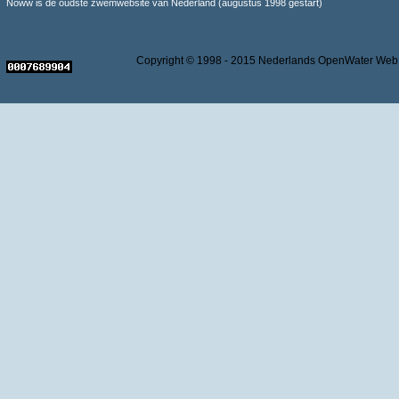
Noww is de oudste zwemwebsite van Nederland (augustus 1998 gestart)
Copyright © 1998 - 2015 Nederlands OpenWater