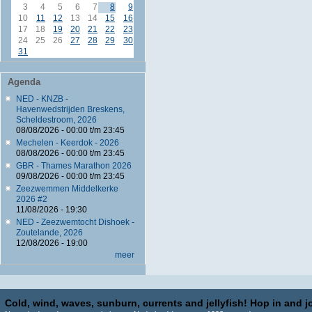
3
4
5
6
7
8
9
10
11
12
13
14
15
16
17
18
19
20
21
22
23
24
25
26
27
28
29
30
31
Agenda
NED - KNZB -
Havenwedstrijden Breskens,
Scheldestroom, 2026
08/08/2026 -
00:00
t/m
23:45
Mechelen - Keerdok - 2026
08/08/2026 -
00:00
t/m
23:45
GBR - Thames Marathon 2026
09/08/2026 -
00:00
t/m
23:45
Zeezwemmen Middelkerke
2026 #2
11/08/2026 - 19:30
NED - Zeezwemtocht Dishoek -
Zoutelande, 2026
12/08/2026 - 19:00
meer
Cold, wind, waves, sunburn, currents and jellyfish! Hop in and jo